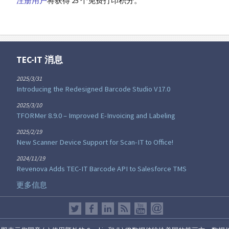
注册用户
将获得 25 个免费打印积分。
TEC-IT 消息
2025/3/31
Introducing the Redesigned Barcode Studio V17.0
2025/3/10
TFORMer 8.9.0 – Improved E-Invoicing and Labeling
2025/2/19
New Scanner Device Support for Scan-IT to Office!
2024/11/19
Revenova Adds TEC-IT Barcode API to Salesforce TMS
更多信息