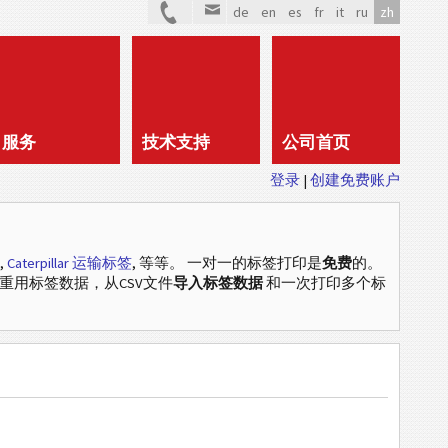
de
en
es
fr
it
ru
zh
服务
技术支持
公司首页
登录
创建免费账户
,
Caterpillar 运输标签
, 等等
。 一对一的标签打印是
免费
的。
中重用标签数据，从CSV文件
导入标签数据
和一次打印多个标