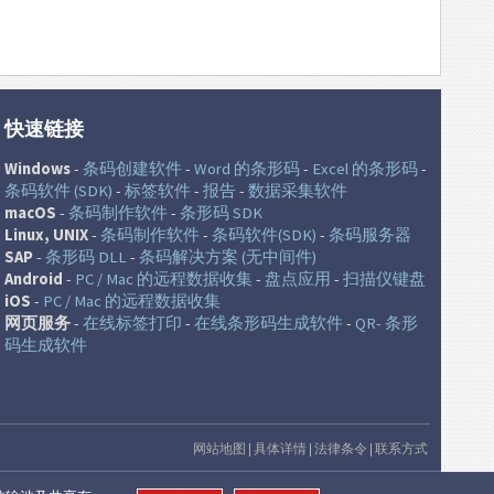
快速链接
Windows
-
条码创建软件
-
Word 的条形码
-
Excel 的条形码
-
条码软件 (SDK)
-
标签软件
-
报告
-
数据采集软件
macOS
-
条码制作软件
-
条形码 SDK
Linux, UNIX
-
条码制作软件
-
条码软件(SDK)
-
条码服务器
SAP
-
条形码 DLL
-
条码解决方案 (无中间件)
Android
-
PC / Mac 的远程数据收集
-
盘点应用
-
扫描仪键盘
iOS
-
PC / Mac 的远程数据收集
网页服务
-
在线标签打印
-
在线条形码生成软件
-
QR- 条形
码生成软件
网站地图
|
具体详情
|
法律条令
|
联系方式