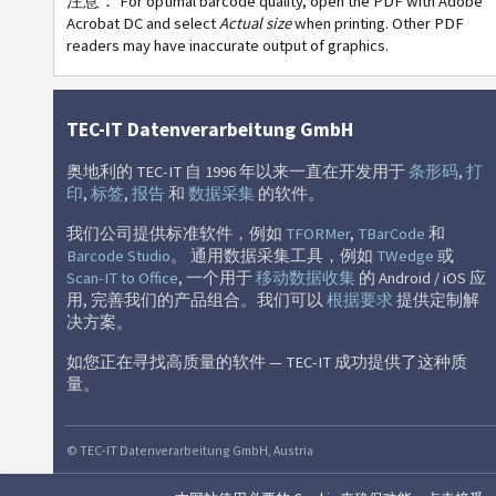
注意： For optimal barcode quality, open the PDF with Adobe
GM
General Motors
Acrobat DC and select
Actual size
when printing. Other PDF
readers may have inaccurate output of graphics.
CAT
Caterpillar
GS1
GS1 标签
TEC-IT Datenverarbeitung GmbH
奥地利的 TEC-IT 自 1996 年以来一直在开发用于
条形码
,
打
O
Odette
印
,
标签
,
报告
和
数据采集
的软件。
我们公司提供标准软件，例如
TFORMer
,
TBarCode
和
G
Galia
Barcode Studio
。 通用数据采集工具，例如
TWedge
或
Scan-IT to Office
, 一个用于
移动数据收集
的 Android / iOS 应
用, 完善我们的产品组合。我们可以
根据要求
提供定制解
B
BOSCH
决方案。
MAT
MAT 标签
如您正在寻找高质量的软件 — TEC-IT 成功提供了这种质
量。
LTO
LTO 标签
© TEC-IT Datenverarbeitung GmbH, Austria
I
库存标签