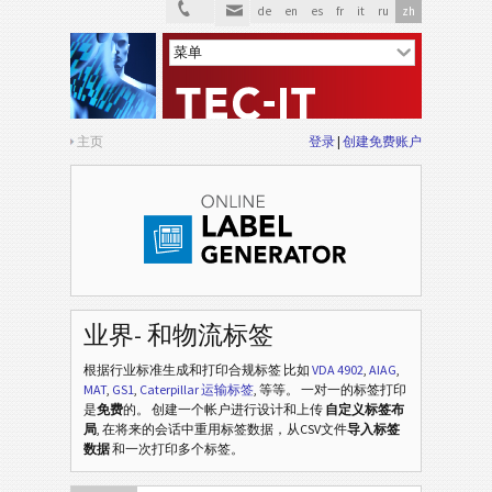
de
en
es
fr
it
ru
zh
主页
登录
创建免费账户
业界- 和物流标签
根据行业标准生成和打印合规标签
比如
VDA 4902
,
AIAG
,
MAT
,
GS1
,
Caterpillar 运输标签
, 等等
。 一对一的标签打印
是
免费
的。 创建一个帐户进行设计和上传
自定义标签布
局
, 在将来的会话中重用标签数据，从CSV文件
导入标签
数据
和一次打印多个标签。