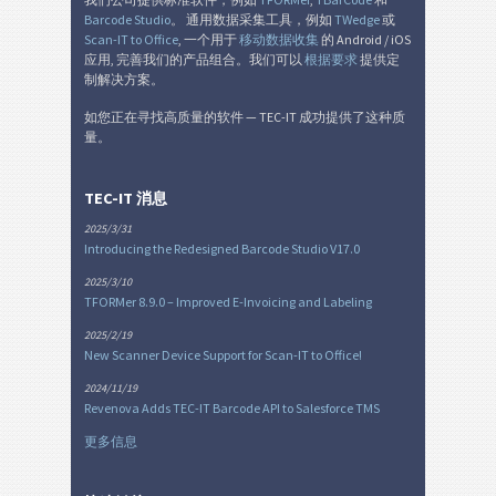
Barcode Studio
。 通用数据采集工具，例如
TWedge
或
SEPA 授权
€
Scan-IT to Office
, 一个用于
移动数据收集
的 Android / iOS
应用, 完善我们的产品组合。我们可以
根据要求
提供定
制解决方案。
瑞士 QR 账单
₣
如您正在寻找高质量的软件 — TEC-IT 成功提供了这种质
量。
杂
M
TEC-IT 消息
2025/3/31
Introducing the Redesigned Barcode Studio V17.0
2025/3/10
TFORMer 8.9.0 – Improved E-Invoicing and Labeling
2025/2/19
New Scanner Device Support for Scan-IT to Office!
2024/11/19
Revenova Adds TEC-IT Barcode API to Salesforce TMS
更多信息