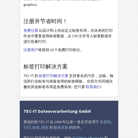
graphics.
GS1 标签
GS1
注册并节省时间！
Odette
O
免费注册
以设计和上传自定义标签布局，在未来的打印
作业中重复使用标签数据，从 CSV 文件导入标签数据并
进行批量打印。
Galia
G
注册用户
将获得 25 个免费打印积分。
BOSCH
B
标签打印解决方案
TEC-IT 的
标签打印解决方案
支持著名的汽车，运输，物
MAT 标签
MAT
流和行业标准与准备使用的标签模板。 在双方共同感兴
趣的其他标签布局是免费添加 - 您只要
联系我们
!
LTO 标签
LTO
库存标签
I
TEC-IT Datenverarbeitung GmbH
奥地利的 TEC-IT 自 1996 年以来一直在开发用于
条形码
,
Nutrition Labels
NF
打印
,
标签
,
报告
和
数据采集
的软件。
我们公司提供标准软件，例如
TFORMer
,
TBarCode
和