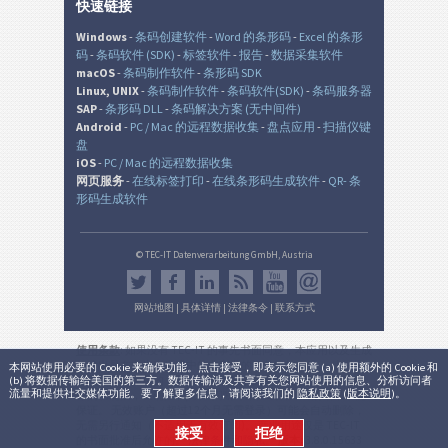
快速链接
Windows
-
条码创建软件
-
Word 的条形码
-
Excel 的条形
码
-
条码软件 (SDK)
-
标签软件
-
报告
-
数据采集软件
macOS
-
条码制作软件
-
条形码 SDK
Linux, UNIX
-
条码制作软件
-
条码软件(SDK)
-
条码服务器
SAP
-
条形码 DLL
-
条码解决方案 (无中间件)
Android
-
PC / Mac 的远程数据收集
-
盘点应用
-
扫描仪键
盘
iOS
-
PC / Mac 的远程数据收集
网页服务
-
在线标签打印
-
在线条形码生成软件
-
QR- 条
形码生成软件
© TEC-IT Datenverarbeitung GmbH, Austria
网站地图
|
具体详情
|
法律条令
|
联系方式
使用条款
: 如果没有 TEC-IT 的事先书面同意，本应用以及生成
的输出是在非生产环境中的非商业的评估目的而设。 使用只
本网站使用必要的 Cookie 来确保功能。点击接受，即表示您同意 (a) 使用额外的 Cookie 和
(b) 将数据传输给美国的第三方。数据传输涉及共享有关您网站使用的信息、分析访问者
允许用于法律目的，并根据该有效的国家或国际法规。 本服
流量和提供社交媒体功能。要了解更多信息，请阅读我们的
隐私政策
(
版本说明
)。
务的功能性，正确性和/或不间断可用性或所产生的结果不能
保证。 无效账户（超过12个月无需登录）可能会自动删除，
无需另行通知（不适用于有效订阅)。 商业用途仅是 TEC-IT
接受
拒绝
的书面批准后允许的。
法律条件和隐私
。
版本:
3.8.0.15633