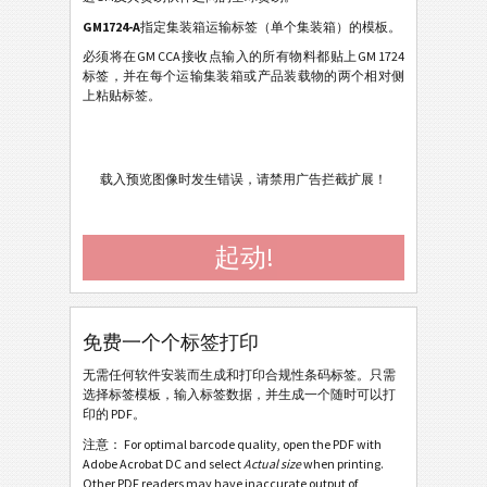
GM 1724-A-KLT - Small Containers (2020)
GM1724-A
指定集装箱运输标签（单个集装箱）的模板。
必须将在GM CCA接收点输入的所有物料都贴上GM 1724
GM 1724-B - Master Containers (2020)
标签，并在每个运输集装箱或产品装载物的两个相对侧
上粘贴标签。
GM 1724-A - Individual Containers (2018)
GM 1724-A-KLT - Small Containers (2018)
GM 1724-B - Master Containers (2018)
载入预览图像时发生错误，请禁用广告拦截扩展！
GM 1724-C - Mixed Load Containers (2018)
GM 1724-A - Individual Containers (2001)
起动!
GM 1724-A-KLT - Small Containers (2001)
GM 1724-B - Master Containers (2001)
免费一个个标签打印
GM 1724-C - Mixed Load Containers (2001)
无需任何软件安装而生成和打印合规性条码标签。只需
GM Europe 1724-A - Individual Containers (2001)
选择标签模板，输入标签数据，并生成一个随时可以打
印的 PDF。
GM Europe 1724-A-KLT - Small Containers (2001)
注意： For optimal barcode quality, open the PDF with
Adobe Acrobat DC and select
Actual size
when printing.
Caterpillar
CAT
Other PDF readers may have inaccurate output of