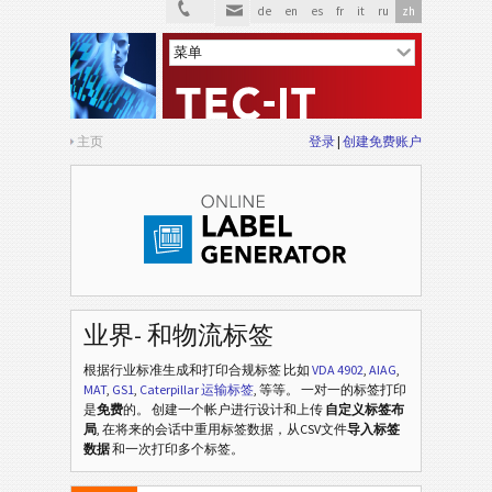
de
en
es
fr
it
ru
zh
主页
登录
创建免费账户
业界- 和物流标签
根据行业标准生成和打印合规标签
比如
VDA 4902
,
AIAG
,
MAT
,
GS1
,
Caterpillar 运输标签
, 等等
。 一对一的标签打印
是
免费
的。 创建一个帐户进行设计和上传
自定义标签布
局
, 在将来的会话中重用标签数据，从CSV文件
导入标签
数据
和一次打印多个标签。