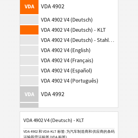
VDA 4902
VDA
VDA 4902 V4 (Deutsch)
VDA 4902 V4 (Deutsch) - KLT
VDA 4902 V4 (Deutsch) - Stahl-Lieferungen
VDA 4902 V4 (English)
VDA 4902 V4 (Français)
VDA 4902 V4 (Español)
VDA 4902 V4 (Português)
VDA 4992
VDA
VDA 4994
VDA
VDA 4902 V4 (Deutsch) - KLT
Ford GTL
F
VDA 4902 和 VDA-KLT 标签: 为汽车制造商和供应商的条码
运输和货运标签 (VDA 标签)。