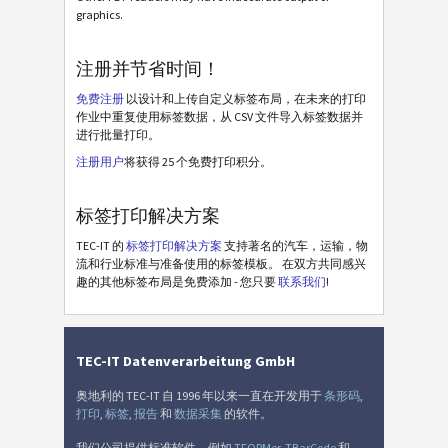
BOSCH
B
graphics.
MAT 标签
MAT
注册并节省时间！
免费注册
以设计和上传自定义标签布局，在未来的打印
LTO 标签
LTO
作业中重复使用标签数据，从 CSV 文件导入标签数据并
进行批量打印。
库存标签
I
注册用户
将获得 25 个免费打印积分。
标签打印解决方案
Nutrition Labels
NF
TEC-IT 的
标签打印解决方案
支持著名的汽车，运输，物
流和行业标准与准备使用的标签模板。 在双方共同感兴
SEPA 授权
€
趣的其他标签布局是免费添加 - 您只要
联系我们
!
瑞士 QR 账单
₣
TEC-IT Datenverarbeitung GmbH
杂
M
奥地利的 TEC-IT 自 1996 年以来一直在开发用于
条形码
,
打印
,
标签
,
报告
和
数据采集
的软件。
我们公司提供标准软件，例如
TFORMer
,
TBarCode
和