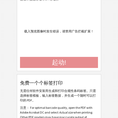
AIAG 标签
AIAG
Autoliv Labels
A
载入预览图像时发生错误，请禁用广告拦截扩展！
Volkswagen GTL
VW
General Motors
GM
起动!
Caterpillar
CAT
GS1 标签
GS1
免费一个个标签打印
Odette
O
无需任何软件安装而生成和打印合规性条码标签。只需
选择标签模板，输入标签数据，并生成一个随时可以打
印的 PDF。
Galia
G
注意： For optimal barcode quality, open the PDF with
Adobe Acrobat DC and select
Actual size
when printing.
Other PDF readers may have inaccurate output of