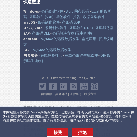
快速链接
Windows
-
条码创建软件
-
Word 的条形码
-
Excel 的条形
码
-
条码软件 (SDK)
-
标签软件
-
报告
-
数据采集软件
macOS
-
条码制作软件
-
条形码 SDK
Linux, UNIX
-
条码制作软件
-
条码软件(SDK)
-
条码服务器
SAP
-
条形码 DLL
-
条码解决方案 (无中间件)
Android
-
PC / Mac 的远程数据收集
-
盘点应用
-
扫描仪键
盘
iOS
-
PC / Mac 的远程数据收集
网页服务
-
在线标签打印
-
在线条形码生成软件
-
QR- 条
形码生成软件
© TEC-IT Datenverarbeitung GmbH, Austria
网站地图
|
具体详情
|
法律条令
|
联系方式
使用条款
: 如果没有 TEC-IT 的事先书面同意，本应用以及生成
的输出是在非生产环境中的非商业的评估目的而设。 使用只
本网站使用必要的 Cookie 来确保功能。点击接受，即表示您同意 (a) 使用额外的 Cookie 和
(b) 将数据传输给美国的第三方。数据传输涉及共享有关您网站使用的信息、分析访问者
允许用于法律目的，并根据该有效的国家或国际法规。 本服
流量和提供社交媒体功能。要了解更多信息，请阅读我们的
隐私政策
(
版本说明
)。
务的功能性，正确性和/或不间断可用性或所产生的结果不能
保证。 无效账户（超过12个月无需登录）可能会自动删除，
无需另行通知（不适用于有效订阅)。 商业用途仅是 TEC-IT
接受
拒绝
的书面批准后允许的。
法律条件和隐私
。
版本:
3.8.0.15633