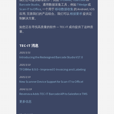
Barcode Studio
。 通用数据采集工具，例如
TWedge
或
Scan-IT to Office
, 一个用于
移动数据收集
的 Android / iOS
应用, 完善我们的产品组合。我们可以
根据要求
提供定
制解决方案。
如您正在寻找高质量的软件 — TEC-IT 成功提供了这种质
量。
TEC-IT 消息
2025/3/31
Introducing the Redesigned Barcode Studio V17.0
2025/3/10
TFORMer 8.9.0 – Improved E-Invoicing and Labeling
2025/2/19
New Scanner Device Support for Scan-IT to Office!
2024/11/19
Revenova Adds TEC-IT Barcode API to Salesforce TMS
更多信息