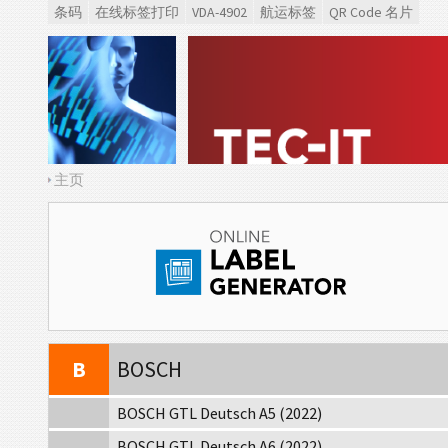
条码
在线标签打印
VDA-4902
航运标签
QR Code 名片
VW
Volkswagen GTL
GM
General Motors
CAT
Caterpillar
主页
GS1
GS1 标签
O
Odette
G
Galia
B
BOSCH
BOSCH GTL Deutsch A5 (2022)
BOSCH GTL Deutsch A6 (2022)