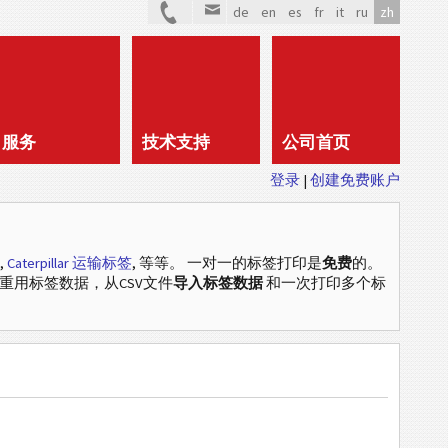
de
en
es
fr
it
ru
zh
服务
技术支持
公司首页
登录
创建免费账户
,
Caterpillar 运输标签
, 等等
。 一对一的标签打印是
免费
的。
中重用标签数据，从CSV文件
导入标签数据
和一次打印多个标