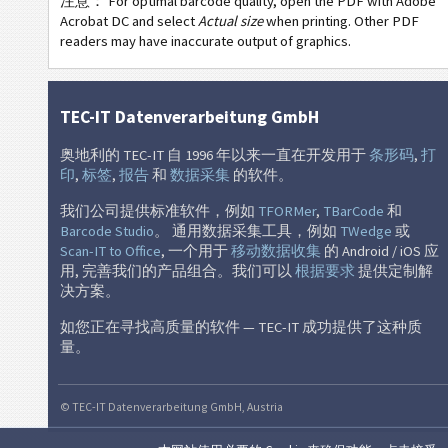
注意： For optimal barcode quality, open the PDF with Adobe
Acrobat DC and select
Actual size
when printing. Other PDF
LTO
LTO 标签
readers may have inaccurate output of graphics.
I
库存标签
TEC-IT Datenverarbeitung GmbH
NF
Nutrition Labels
奥地利的 TEC-IT 自 1996 年以来一直在开发用于
条形码
,
打
印
,
标签
,
报告
和
数据采集
的软件。
€
SEPA 授权
我们公司提供标准软件，例如
TFORMer
,
TBarCode
和
Barcode Studio
。 通用数据采集工具，例如
TWedge
或
Scan-IT to Office
, 一个用于
移动数据收集
的 Android / iOS 应
₣
瑞士 QR 账单
用, 完善我们的产品组合。我们可以
根据要求
提供定制解
决方案。
M
杂
如您正在寻找高质量的软件 — TEC-IT 成功提供了这种质
量。
© TEC-IT Datenverarbeitung GmbH, Austria