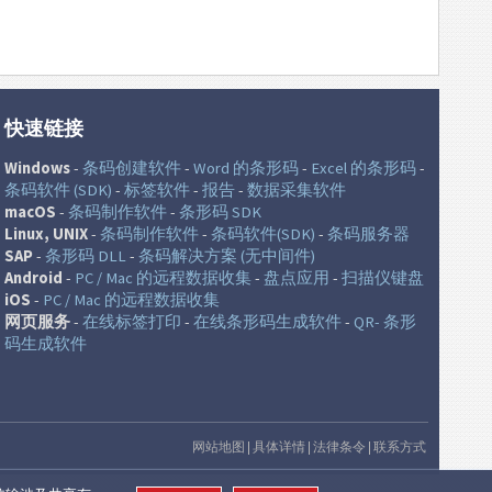
快速链接
Windows
-
条码创建软件
-
Word 的条形码
-
Excel 的条形码
-
条码软件 (SDK)
-
标签软件
-
报告
-
数据采集软件
macOS
-
条码制作软件
-
条形码 SDK
Linux, UNIX
-
条码制作软件
-
条码软件(SDK)
-
条码服务器
SAP
-
条形码 DLL
-
条码解决方案 (无中间件)
Android
-
PC / Mac 的远程数据收集
-
盘点应用
-
扫描仪键盘
iOS
-
PC / Mac 的远程数据收集
网页服务
-
在线标签打印
-
在线条形码生成软件
-
QR- 条形
码生成软件
网站地图
|
具体详情
|
法律条令
|
联系方式