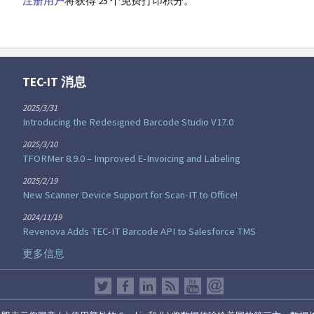
注册用户
将获得 25 个免费打印积分。
TEC-IT 消息
2025/3/31
Introducing the Redesigned Barcode Studio V17.0
2025/3/10
TFORMer 8.9.0 – Improved E-Invoicing and Labeling
2025/2/19
New Scanner Device Support for Scan-IT to Office!
2024/11/19
Revenova Adds TEC-IT Barcode API to Salesforce TMS
更多信息