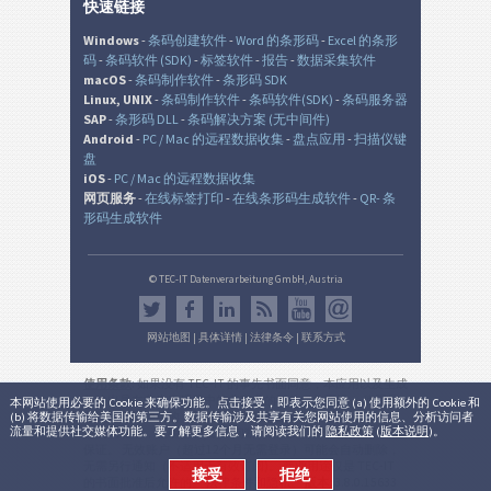
快速链接
Windows
-
条码创建软件
-
Word 的条形码
-
Excel 的条形
码
-
条码软件 (SDK)
-
标签软件
-
报告
-
数据采集软件
macOS
-
条码制作软件
-
条形码 SDK
Linux, UNIX
-
条码制作软件
-
条码软件(SDK)
-
条码服务器
SAP
-
条形码 DLL
-
条码解决方案 (无中间件)
Android
-
PC / Mac 的远程数据收集
-
盘点应用
-
扫描仪键
盘
iOS
-
PC / Mac 的远程数据收集
网页服务
-
在线标签打印
-
在线条形码生成软件
-
QR- 条
形码生成软件
© TEC-IT Datenverarbeitung GmbH, Austria
网站地图
|
具体详情
|
法律条令
|
联系方式
使用条款
: 如果没有 TEC-IT 的事先书面同意，本应用以及生成
的输出是在非生产环境中的非商业的评估目的而设。 使用只
本网站使用必要的 Cookie 来确保功能。点击接受，即表示您同意 (a) 使用额外的 Cookie 和
(b) 将数据传输给美国的第三方。数据传输涉及共享有关您网站使用的信息、分析访问者
允许用于法律目的，并根据该有效的国家或国际法规。 本服
流量和提供社交媒体功能。要了解更多信息，请阅读我们的
隐私政策
(
版本说明
)。
务的功能性，正确性和/或不间断可用性或所产生的结果不能
保证。 无效账户（超过12个月无需登录）可能会自动删除，
无需另行通知（不适用于有效订阅)。 商业用途仅是 TEC-IT
接受
拒绝
的书面批准后允许的。
法律条件和隐私
。
版本:
3.8.0.15633