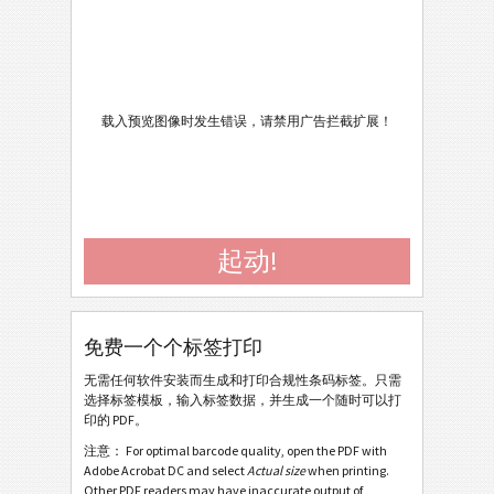
Caterpillar
CAT
GS1 标签
GS1
Odette
O
载入预览图像时发生错误，请禁用广告拦截扩展！
Galia
G
Galia ETI.9 - Generic
起动!
Galia ETI.9 - Single / Master
Galia ETI.9 - Master Multiple
Galia ETI.9 - Master Mixed
免费一个个标签打印
Galia ETI.9 - License Plate - Single / Master
无需任何软件安装而生成和打印合规性条码标签。只需
选择标签模板，输入标签数据，并生成一个随时可以打
Galia ETI.9 - License Plate - Master Multiple
印的 PDF。
Galia ETI.9 - License Plate - Master Mixed
注意： For optimal barcode quality, open the PDF with
Adobe Acrobat DC and select
Actual size
when printing.
Galia ETI.9 - L3P - Single / Master
Other PDF readers may have inaccurate output of