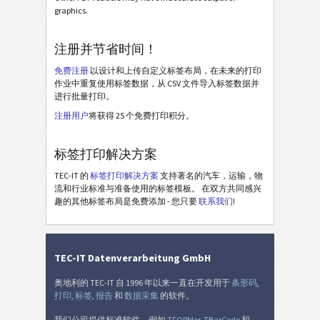
graphics.
Galia ETI.9 - L3P - Master Multiple
Galia ETI.9 - L3P - Master Mixed
注册并节省时间！
Galia ETI.9 - L3P License Plate - Single / Master
免费注册
以设计和上传自定义标签布局，在未来的打印
作业中重复使用标签数据，从 CSV 文件导入标签数据并
Galia ETI.9 - L3P License Plate - Master Multiple
进行批量打印。
Galia ETI.9 - L3P License Plate - Master Mixed
注册用户
将获得 25 个免费打印积分。
BOSCH
B
标签打印解决方案
TEC-IT 的
标签打印解决方案
支持著名的汽车，运输，物
MAT 标签
MAT
流和行业标准与准备使用的标签模板。 在双方共同感兴
趣的其他标签布局是免费添加 - 您只要
联系我们
!
LTO 标签
LTO
库存标签
I
TEC-IT Datenverarbeitung GmbH
奥地利的 TEC-IT 自 1996 年以来一直在开发用于
条形码
,
Nutrition Labels
NF
打印
,
标签
,
报告
和
数据采集
的软件。
我们公司提供标准软件，例如
TFORMer
,
TBarCode
和