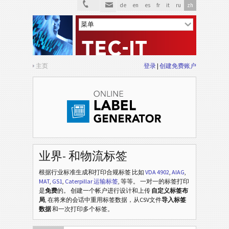
de
en
es
fr
it
ru
zh
主页
登录
创建免费账户
业界- 和物流标签
根据行业标准生成和打印合规标签
比如
VDA 4902
,
AIAG
,
MAT
,
GS1
,
Caterpillar 运输标签
, 等等
。 一对一的标签打印
是
免费
的。 创建一个帐户进行设计和上传
自定义标签布
局
, 在将来的会话中重用标签数据，从CSV文件
导入标签
数据
和一次打印多个标签。