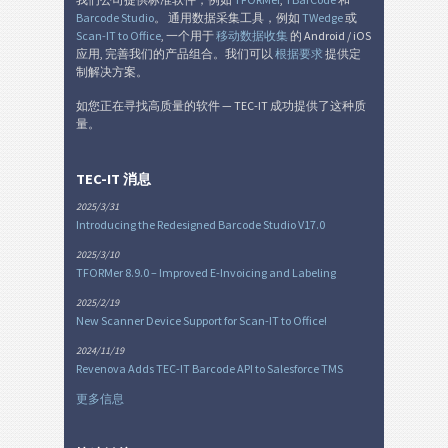
Barcode Studio
。 通用数据采集工具，例如
TWedge
或
SEPA 授权
€
Scan-IT to Office
, 一个用于
移动数据收集
的 Android / iOS
应用, 完善我们的产品组合。我们可以
根据要求
提供定
制解决方案。
瑞士 QR 账单
₣
如您正在寻找高质量的软件 — TEC-IT 成功提供了这种质
量。
杂
M
TEC-IT 消息
2025/3/31
Introducing the Redesigned Barcode Studio V17.0
2025/3/10
TFORMer 8.9.0 – Improved E-Invoicing and Labeling
2025/2/19
New Scanner Device Support for Scan-IT to Office!
2024/11/19
Revenova Adds TEC-IT Barcode API to Salesforce TMS
更多信息