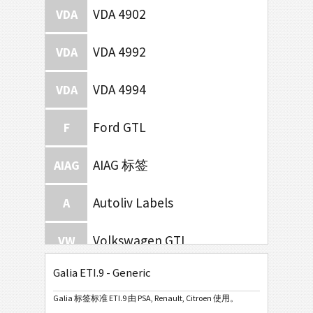
VDA 4902
VDA
VDA 4992
VDA
VDA 4994
VDA
Ford GTL
F
AIAG 标签
AIAG
Autoliv Labels
A
Volkswagen GTL
VW
Galia ETI.9 - Generic
General Motors
GM
Galia 标签标准 ETI.9 由 PSA, Renault, Citroen 使用。