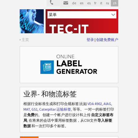
de
en
es
fr
it
ru
zh
Autoliv Labels
A
Volkswagen GTL
VW
主页
登录
创建免费账户
General Motors
GM
Caterpillar
CAT
GS1 标签
GS1
业界- 和物流标签
Odette
O
根据行业标准生成和打印合规标签
比如
VDA 4902
,
AIAG
,
MAT
,
GS1
,
Caterpillar 运输标签
, 等等
。 一对一的标签打印
Galia
G
是
免费
的。 创建一个帐户进行设计和上传
自定义标签布
局
, 在将来的会话中重用标签数据，从CSV文件
导入标签
数据
和一次打印多个标签。
BOSCH
B