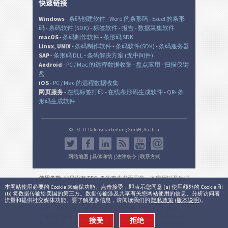
快速链接
Windows
-
条码创建软件
-
Word 的条形码
-
Excel 的条形
码
-
条码软件 (SDK)
-
标签软件
-
报告
-
数据采集软件
macOS
-
条码制作软件
-
条形码 SDK
Linux, UNIX
-
条码制作软件
-
条码软件(SDK)
-
条码服务器
SAP
-
条形码 DLL
-
条码解决方案 (无中间件)
Android
-
PC / Mac 的远程数据收集
-
盘点应用
-
扫描仪键
盘
iOS
-
PC / Mac 的远程数据收集
网页服务
-
在线标签打印
-
在线条形码生成软件
-
QR- 条
形码生成软件
© TEC-IT Datenverarbeitung GmbH, Austria
网站地图
|
具体详情
|
法律条令
|
联系方式
使用条款
: 如果没有 TEC-IT 的事先书面同意，本应用以及生成
的输出是在非生产环境中的非商业的评估目的而设。 使用只
本网站使用必要的 Cookie 来确保功能。点击接受，即表示您同意 (a) 使用额外的 Cookie 和
(b) 将数据传输给美国的第三方。数据传输涉及共享有关您网站使用的信息、分析访问者
允许用于法律目的，并根据该有效的国家或国际法规。 本服
流量和提供社交媒体功能。要了解更多信息，请阅读我们的
隐私政策
(
版本说明
)。
务的功能性，正确性和/或不间断可用性或所产生的结果不能
保证。 无效账户（超过12个月无需登录）可能会自动删除，
无需另行通知（不适用于有效订阅)。 商业用途仅是 TEC-IT
接受
拒绝
的书面批准后允许的。
法律条件和隐私
。
版本:
3.8.0.15633