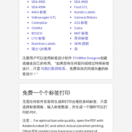
VDA 4902
VDA 4992
VDA 4994
Ford GTL
Nutrition Labels
NF
AIAG 标签
Autoliv Labels
Volkswagen GTL
General Motors
Caterpillar
GS1 标签
SEPA 授权
€
Odette
Galia
BOSCH
MAT 标签
LTO 标签
库存标签
瑞士 QR 账单
₣
Nutrition Labels
SEPA 授权
瑞士 QR 账单
杂
杂
M
注册用户可以使用标签设计软件
TFORMer Designer
创建
或修改自己的布局。 "如果您有任何疑问或错过特殊标签
设计，只需
与我们取得联系
。 免费添加共同感兴趣的标
签设计！"
免费一个个标签打印
无需任何软件安装而生成和打印合规性条码标签。只需
选择标签模板，输入标签数据，并生成一个随时可以打
印的 PDF。
注意： For optimal barcode quality, open the PDF with
Adobe Acrobat DC and select
Actual size
when printing.
Other PDF readers may have inaccurate output of