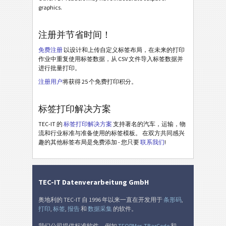
graphics.
注册并节省时间！
免费注册
以设计和上传自定义标签布局，在未来的打印
作业中重复使用标签数据，从 CSV 文件导入标签数据并
进行批量打印。
注册用户
将获得 25 个免费打印积分。
标签打印解决方案
TEC-IT 的
标签打印解决方案
支持著名的汽车，运输，物
流和行业标准与准备使用的标签模板。 在双方共同感兴
趣的其他标签布局是免费添加 - 您只要
联系我们
!
TEC-IT Datenverarbeitung GmbH
奥地利的 TEC-IT 自 1996 年以来一直在开发用于
条形码
,
打印
,
标签
,
报告
和
数据采集
的软件。
我们公司提供标准软件，例如
TFORMer
,
TBarCode
和