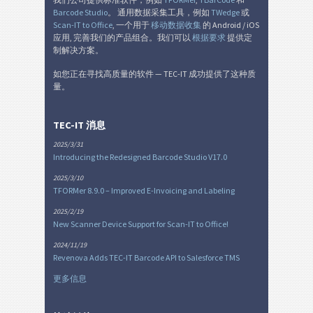
Barcode Studio
。 通用数据采集工具，例如
TWedge
或
Scan-IT to Office
, 一个用于
移动数据收集
的 Android / iOS
应用, 完善我们的产品组合。我们可以
根据要求
提供定
制解决方案。
如您正在寻找高质量的软件 — TEC-IT 成功提供了这种质
量。
TEC-IT 消息
2025/3/31
Introducing the Redesigned Barcode Studio V17.0
2025/3/10
TFORMer 8.9.0 – Improved E-Invoicing and Labeling
2025/2/19
New Scanner Device Support for Scan-IT to Office!
2024/11/19
Revenova Adds TEC-IT Barcode API to Salesforce TMS
更多信息