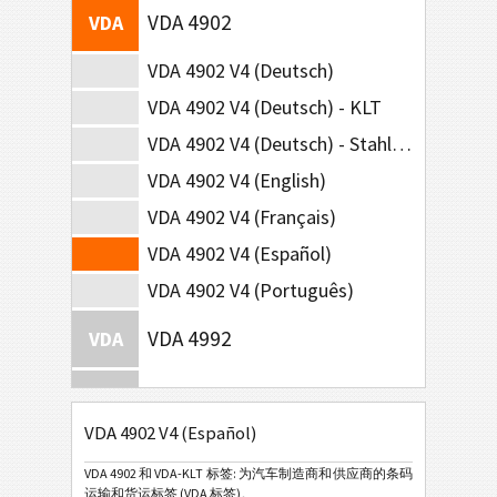
VDA 4902
VDA
VDA 4902 V4 (Deutsch)
VDA 4902 V4 (Deutsch) - KLT
VDA 4902 V4 (Deutsch) - Stahl-Lieferungen
VDA 4902 V4 (English)
VDA 4902 V4 (Français)
VDA 4902 V4 (Español)
VDA 4902 V4 (Português)
VDA 4992
VDA
VDA 4994
VDA
VDA 4902 V4 (Español)
Ford GTL
F
VDA 4902 和 VDA-KLT 标签: 为汽车制造商和供应商的条码
运输和货运标签 (VDA 标签)。