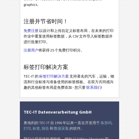
BOSCH
B
graphics.
MAT 标签
MAT
注册并节省时间！
免费注册
以设计和上传自定义标签布局，在未来的打印
LTO 标签
LTO
作业中重复使用标签数据，从 CSV 文件导入标签数据并
进行批量打印。
库存标签
I
注册用户
将获得 25 个免费打印积分。
标签打印解决方案
Nutrition Labels
NF
TEC-IT 的
标签打印解决方案
支持著名的汽车，运输，物
流和行业标准与准备使用的标签模板。 在双方共同感兴
SEPA 授权
€
趣的其他标签布局是免费添加 - 您只要
联系我们
!
瑞士 QR 账单
₣
TEC-IT Datenverarbeitung GmbH
杂
M
奥地利的 TEC-IT 自 1996 年以来一直在开发用于
条形码
,
打印
,
标签
,
报告
和
数据采集
的软件。
我们公司提供标准软件，例如
TFORMer
,
TBarCode
和