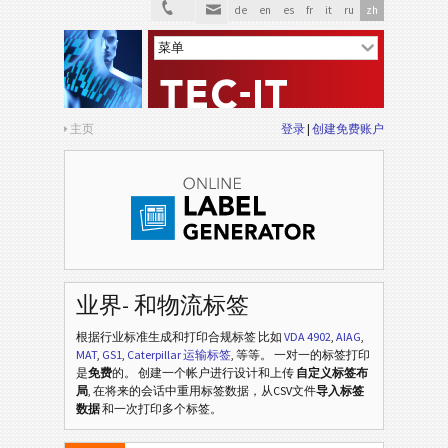
de
en
es
fr
it
ru
zh
主页
登录
创建免费账户
业界- 和物流标签
根据行业标准生成和打印合规标签
比如
VDA 4902
,
AIAG
,
MAT
,
GS1
,
Caterpillar 运输标签
, 等等
。 一对一的标签打印
是
免费
的。 创建一个帐户进行设计和上传
自定义标签布
局
, 在将来的会话中重用标签数据，从CSV文件
导入标签
数据
和一次打印多个标签。