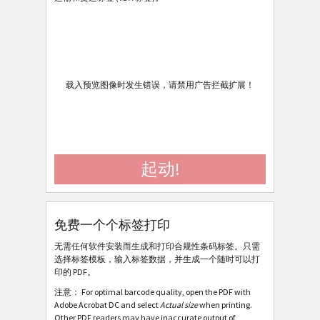
AIAG 标签
AIAG
Autoliv Labels
A
载入预览图像时发生错误，请禁用广告拦截扩展！
Volkswagen GTL
VW
General Motors
GM
起动!
Caterpillar
CAT
GS1 标签
GS1
免费一个个标签打印
Odette
O
无需任何软件安装而生成和打印合规性条码标签。只需
选择标签模板，输入标签数据，并生成一个随时可以打
印的 PDF。
Galia
G
注意： For optimal barcode quality, open the PDF with
Adobe Acrobat DC and select
Actual size
when printing.
Other PDF readers may have inaccurate output of