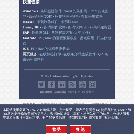
快速链接
Windows
-
条码创建软件
-
Word 的条形码
-
Excel 的条形
码
-
条码软件 (SDK)
-
标签软件
-
报告
-
数据采集软件
macOS
-
条码制作软件
-
条形码 SDK
Linux, UNIX
-
条码制作软件
-
条码软件(SDK)
-
条码服务器
SAP
-
条形码 DLL
-
条码解决方案 (无中间件)
Android
-
PC / Mac 的远程数据收集
-
盘点应用
-
扫描仪键
盘
iOS
-
PC / Mac 的远程数据收集
网页服务
-
在线标签打印
-
在线条形码生成软件
-
QR- 条
形码生成软件
© TEC-IT Datenverarbeitung GmbH, Austria
网站地图
|
具体详情
|
法律条令
|
联系方式
使用条款
: 如果没有 TEC-IT 的事先书面同意，本应用以及生成
的输出是在非生产环境中的非商业的评估目的而设。 使用只
本网站使用必要的 Cookie 来确保功能。点击接受，即表示您同意 (a) 使用额外的 Cookie 和
(b) 将数据传输给美国的第三方。数据传输涉及共享有关您网站使用的信息、分析访问者
允许用于法律目的，并根据该有效的国家或国际法规。 本服
流量和提供社交媒体功能。要了解更多信息，请阅读我们的
隐私政策
(
版本说明
)。
务的功能性，正确性和/或不间断可用性或所产生的结果不能
保证。 无效账户（超过12个月无需登录）可能会自动删除，
无需另行通知（不适用于有效订阅)。 商业用途仅是 TEC-IT
接受
拒绝
的书面批准后允许的。
法律条件和隐私
。
版本:
3.8.0.15633