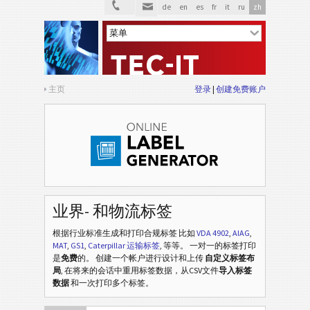
de
en
es
fr
it
ru
zh
主页
登录
创建免费账户
业界- 和物流标签
根据行业标准生成和打印合规标签
比如
VDA 4902
,
AIAG
,
MAT
,
GS1
,
Caterpillar 运输标签
, 等等
。 一对一的标签打印
是
免费
的。 创建一个帐户进行设计和上传
自定义标签布
局
, 在将来的会话中重用标签数据，从CSV文件
导入标签
数据
和一次打印多个标签。