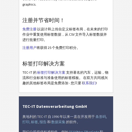
graphics.
BOSCH
B
注册并节省时间！
MAT 标签
MAT
免费注册
以设计和上传自定义标签布局，在未来的打印
作业中重复使用标签数据，从 CSV 文件导入标签数据并
进行批量打印。
LTO 标签
LTO
注册用户
将获得 25 个免费打印积分。
库存标签
I
标签打印解决方案
TEC-IT 的
标签打印解决方案
支持著名的汽车，运输，物
Nutrition Labels
NF
流和行业标准与准备使用的标签模板。 在双方共同感兴
趣的其他标签布局是免费添加 - 您只要
联系我们
!
SEPA 授权
€
瑞士 QR 账单
₣
TEC-IT Datenverarbeitung GmbH
奥地利的 TEC-IT 自 1996 年以来一直在开发用于
条形码
,
杂
M
打印
,
标签
,
报告
和
数据采集
的软件。
我们公司提供标准软件，例如
TFORMer
,
TBarCode
和