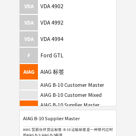
VDA 4902
VDA
VDA 4992
VDA
VDA 4994
VDA
Ford GTL
F
AIAG 标签
AIAG
AIAG B-10 Customer Master
AIAG B-10 Customer Mixed
AIAG B-10 Supplier Master
AIAG B-10 Supplier Mixed
AIAG B-10 Supplier Master
AIAG B-15 SCACTIL - 5 inch
AIAG 贸易伙伴货运标签: B-10 运输标签是一种替代过时
AIAG B-15 SCACTIL - 7 inch
的AIAG B-3/ AIAG B-5标准。