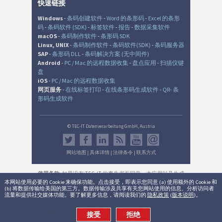
快速链接
Windows
-
条码创建软件
-
Word 的条形码
-
Excel 的条形
码
-
条码软件 (SDK)
-
标签软件
-
报告
-
数据采集软件
macOS
-
条码制作软件
-
条形码 SDK
Linux, UNIX
-
条码制作软件
-
条码软件(SDK)
-
条码服务器
SAP
-
条形码 DLL
-
条码解决方案 (无中间件)
Android
-
PC / Mac 的远程数据收集
-
盘点应用
-
扫描仪键
盘
iOS
-
PC / Mac 的远程数据收集
网页服务
-
在线标签打印
-
在线条形码生成软件
-
QR- 条
形码生成软件
© TEC-IT Datenverarbeitung GmbH, Austria
网站地图
|
具体详情
|
法律条令
|
联系方式
使用条款
: 如果没有 TEC-IT 的事先书面同意，本应用以及生成
的输出是在非生产环境中的非商业的评估目的而设。 使用只
本网站使用必要的 Cookie 来确保功能。点击接受，即表示您同意 (a) 使用额外的 Cookie 和
(b) 将数据传输给美国的第三方。数据传输涉及共享有关您网站使用的信息、分析访问者
允许用于法律目的，并根据该有效的国家或国际法规。 本服
流量和提供社交媒体功能。要了解更多信息，请阅读我们的
隐私政策
(
版本说明
)。
务的功能性，正确性和/或不间断可用性或所产生的结果不能
保证。 无效账户（超过12个月无需登录）可能会自动删除，
无需另行通知（不适用于有效订阅)。 商业用途仅是 TEC-IT
接受
拒绝
的书面批准后允许的。
法律条件和隐私
。
版本:
3.8.0.15633