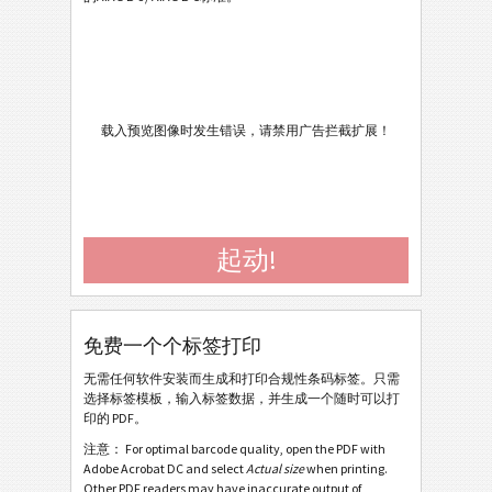
AIAG B-3 Shipping/Parts Identification Label
AIAG B-5 Primary Metals Identification Tag
Autoliv Labels
A
载入预览图像时发生错误，请禁用广告拦截扩展！
Volkswagen GTL
VW
General Motors
GM
起动!
Caterpillar
CAT
免费一个个标签打印
GS1 标签
GS1
无需任何软件安装而生成和打印合规性条码标签。只需
选择标签模板，输入标签数据，并生成一个随时可以打
Odette
O
印的 PDF。
注意： For optimal barcode quality, open the PDF with
Galia
Adobe Acrobat DC and select
Actual size
when printing.
G
Other PDF readers may have inaccurate output of