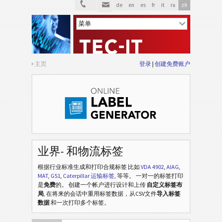
de
en
es
fr
it
ru
zh
主页
登录
创建免费账户
业界- 和物流标签
根据行业标准生成和打印合规标签
比如
VDA 4902
,
AIAG
,
MAT
,
GS1
,
Caterpillar 运输标签
, 等等
。 一对一的标签打印
是
免费
的。 创建一个帐户进行设计和上传
自定义标签布
局
, 在将来的会话中重用标签数据，从CSV文件
导入标签
数据
和一次打印多个标签。