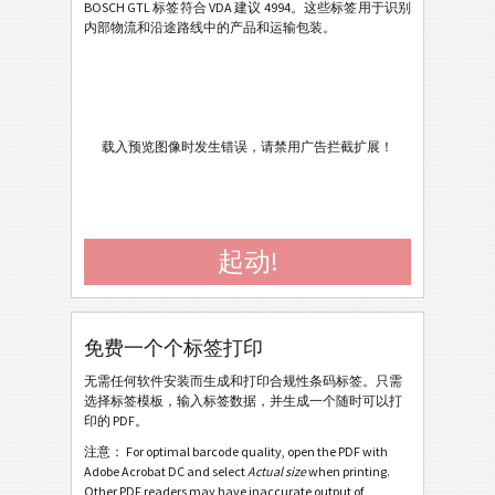
Caterpillar
CAT
BOSCH GTL 标签符合 VDA 建议 4994。这些标签用于识别
内部物流和沿途路线中的产品和运输包装。
GS1 标签
GS1
Odette
O
载入预览图像时发生错误，请禁用广告拦截扩展！
Galia
G
BOSCH
B
起动!
BOSCH GTL Deutsch A5 (2022)
BOSCH GTL Deutsch A6 (2022)
免费一个个标签打印
BOSCH GTL Deutsch Half Letter (2022)
无需任何软件安装而生成和打印合规性条码标签。只需
BOSCH GTL Deutsch KLT1 (2022)
选择标签模板，输入标签数据，并生成一个随时可以打
印的 PDF。
BOSCH GTL Deutsch KLT2 (2022)
注意： For optimal barcode quality, open the PDF with
BOSCH GTL English A5 (2022)
Adobe Acrobat DC and select
Actual size
when printing.
Other PDF readers may have inaccurate output of