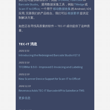
Nutrition Labels
NF
Barcode Studio
。 通用数据采集工具，例如
TWedge
或
Scan-IT to Office
, 一个用于
移动数据收集
的 Android / iOS
SEPA 授权
€
应用, 完善我们的产品组合。我们可以
根据要求
提供定
制解决方案。
瑞士 QR 账单
如您正在寻找高质量的软件 — TEC-IT 成功提供了这种质
₣
量。
杂
M
TEC-IT 消息
2025/3/31
Introducing the Redesigned Barcode Studio V17.0
2025/3/10
TFORMer 8.9.0 – Improved E-Invoicing and Labeling
2025/2/19
New Scanner Device Support for Scan-IT to Office!
2024/11/19
Revenova Adds TEC-IT Barcode API to Salesforce TMS
更多信息