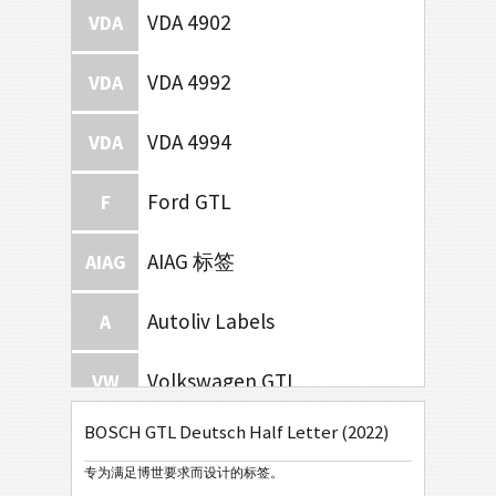
VDA 4902
VDA
VDA 4992
VDA
VDA 4994
VDA
Ford GTL
F
AIAG 标签
AIAG
Autoliv Labels
A
Volkswagen GTL
VW
BOSCH GTL Deutsch Half Letter (2022)
General Motors
GM
专为满足博世要求而设计的标签。