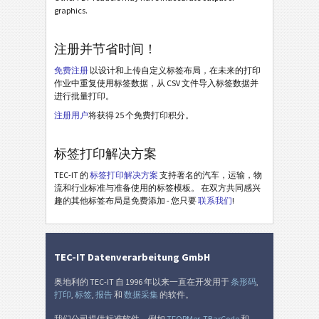
BOSCH GTL English A6 (2022)
graphics.
BOSCH GTL English Half Letter (2022)
注册并节省时间！
BOSCH GTL English SLC1 (2022)
免费注册
以设计和上传自定义标签布局，在未来的打印
BOSCH GTL English SLC2 (2022)
作业中重复使用标签数据，从 CSV 文件导入标签数据并
进行批量打印。
BOSCH MAT Label 70*48
注册用户
将获得 25 个免费打印积分。
BOSCH MAT Label KLT
BOSCH Neutral 70x17mm
标签打印解决方案
BOSCH Neutral 17x17mm
TEC-IT 的
标签打印解决方案
支持著名的汽车，运输，物
流和行业标准与准备使用的标签模板。 在双方共同感兴
趣的其他标签布局是免费添加 - 您只要
联系我们
!
MAT 标签
MAT
LTO 标签
LTO
TEC-IT Datenverarbeitung GmbH
库存标签
I
奥地利的 TEC-IT 自 1996 年以来一直在开发用于
条形码
,
打印
,
标签
,
报告
和
数据采集
的软件。
我们公司提供标准软件，例如
TFORMer
,
TBarCode
和