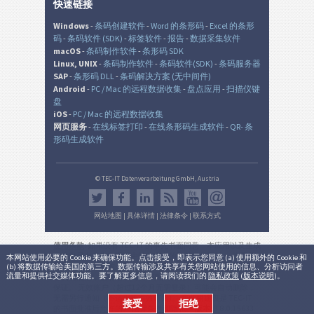
快速链接
Windows
-
条码创建软件
-
Word 的条形码
-
Excel 的条形
码
-
条码软件 (SDK)
-
标签软件
-
报告
-
数据采集软件
macOS
-
条码制作软件
-
条形码 SDK
Linux, UNIX
-
条码制作软件
-
条码软件(SDK)
-
条码服务器
SAP
-
条形码 DLL
-
条码解决方案 (无中间件)
Android
-
PC / Mac 的远程数据收集
-
盘点应用
-
扫描仪键
盘
iOS
-
PC / Mac 的远程数据收集
网页服务
-
在线标签打印
-
在线条形码生成软件
-
QR- 条
形码生成软件
© TEC-IT Datenverarbeitung GmbH, Austria
网站地图
|
具体详情
|
法律条令
|
联系方式
使用条款
: 如果没有 TEC-IT 的事先书面同意，本应用以及生成
的输出是在非生产环境中的非商业的评估目的而设。 使用只
本网站使用必要的 Cookie 来确保功能。点击接受，即表示您同意 (a) 使用额外的 Cookie 和
(b) 将数据传输给美国的第三方。数据传输涉及共享有关您网站使用的信息、分析访问者
允许用于法律目的，并根据该有效的国家或国际法规。 本服
流量和提供社交媒体功能。要了解更多信息，请阅读我们的
隐私政策
(
版本说明
)。
务的功能性，正确性和/或不间断可用性或所产生的结果不能
保证。 无效账户（超过12个月无需登录）可能会自动删除，
无需另行通知（不适用于有效订阅)。 商业用途仅是 TEC-IT
接受
拒绝
的书面批准后允许的。
法律条件和隐私
。
版本:
3.8.0.15633