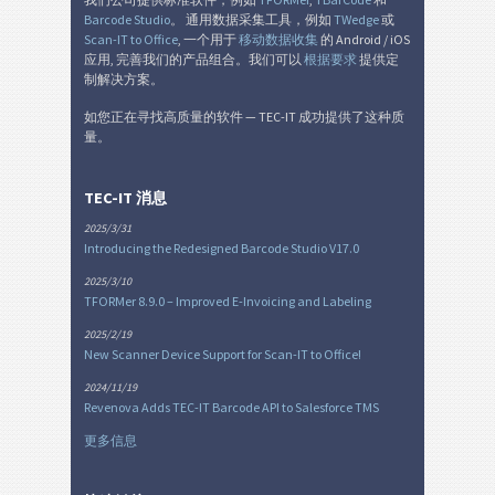
Barcode Studio
。 通用数据采集工具，例如
TWedge
或
Scan-IT to Office
, 一个用于
移动数据收集
的 Android / iOS
应用, 完善我们的产品组合。我们可以
根据要求
提供定
制解决方案。
如您正在寻找高质量的软件 — TEC-IT 成功提供了这种质
量。
TEC-IT 消息
2025/3/31
Introducing the Redesigned Barcode Studio V17.0
2025/3/10
TFORMer 8.9.0 – Improved E-Invoicing and Labeling
2025/2/19
New Scanner Device Support for Scan-IT to Office!
2024/11/19
Revenova Adds TEC-IT Barcode API to Salesforce TMS
更多信息