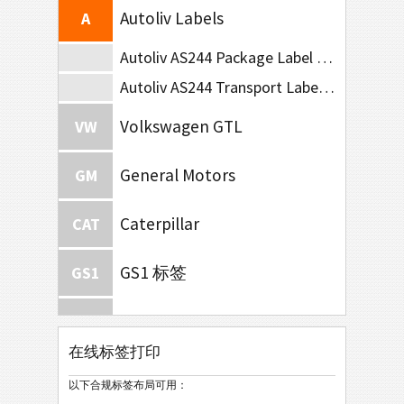
Autoliv Labels
A
Autoliv AS244 Package Label (210x102)
Autoliv AS244 Transport Label (A5)
Volkswagen GTL
VW
General Motors
GM
Caterpillar
CAT
GS1 标签
GS1
Odette
O
在线标签打印
Galia
G
以下合规标签布局可用：