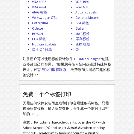
VDA 4902
VDA 4992
BOSCH
B
VDA 4994
Ford GTL
AIAG 标签
Autoliv Labels
Volkswagen GTL
General Motors
MAT 标签
MAT
Caterpillar
GS1 标签
Odette
Galia
BOSCH
MAT 标签
LTO 标签
LTO
LTO 标签
库存标签
Nutrition Labels
SEPA 授权
瑞士 QR 账单
杂
库存标签
I
注册用户可以使用标签设计软件
TFORMer Designer
创建
或修改自己的布局。 "如果您有任何疑问或错过特殊标签
Nutrition Labels
NF
设计，只需
与我们取得联系
。 免费添加共同感兴趣的标
签设计！"
SEPA 授权
€
免费一个个标签打印
瑞士 QR 账单
₣
无需任何软件安装而生成和打印合规性条码标签。只需
选择标签模板，输入标签数据，并生成一个随时可以打
印的 PDF。
杂
M
注意： For optimal barcode quality, open the PDF with
Adobe Acrobat DC and select
Actual size
when printing.
Other PDF readers may have inaccurate output of