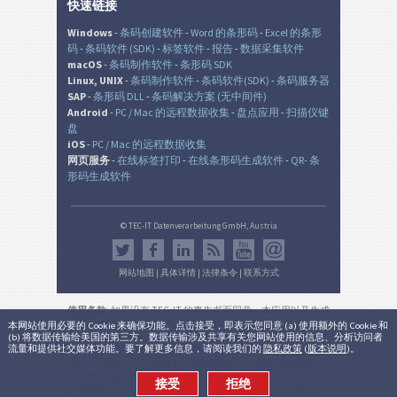
快速链接
Windows
-
条码创建软件
-
Word 的条形码
-
Excel 的条形
码
-
条码软件 (SDK)
-
标签软件
-
报告
-
数据采集软件
macOS
-
条码制作软件
-
条形码 SDK
Linux, UNIX
-
条码制作软件
-
条码软件(SDK)
-
条码服务器
SAP
-
条形码 DLL
-
条码解决方案 (无中间件)
Android
-
PC / Mac 的远程数据收集
-
盘点应用
-
扫描仪键
盘
iOS
-
PC / Mac 的远程数据收集
网页服务
-
在线标签打印
-
在线条形码生成软件
-
QR- 条
形码生成软件
© TEC-IT Datenverarbeitung GmbH, Austria
网站地图
|
具体详情
|
法律条令
|
联系方式
使用条款
: 如果没有 TEC-IT 的事先书面同意，本应用以及生成
的输出是在非生产环境中的非商业的评估目的而设。 使用只
本网站使用必要的 Cookie 来确保功能。点击接受，即表示您同意 (a) 使用额外的 Cookie 和
(b) 将数据传输给美国的第三方。数据传输涉及共享有关您网站使用的信息、分析访问者
允许用于法律目的，并根据该有效的国家或国际法规。 本服
流量和提供社交媒体功能。要了解更多信息，请阅读我们的
隐私政策
(
版本说明
)。
务的功能性，正确性和/或不间断可用性或所产生的结果不能
保证。 无效账户（超过12个月无需登录）可能会自动删除，
无需另行通知（不适用于有效订阅)。 商业用途仅是 TEC-IT
接受
拒绝
的书面批准后允许的。
法律条件和隐私
。
版本:
3.8.0.15633