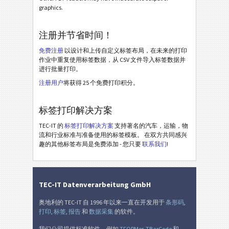
graphics.
注册并节省时间！
免费注册
以设计和上传自定义标签布局，在未来的打印
作业中重复使用标签数据，从 CSV 文件导入标签数据并
进行批量打印。
注册用户
将获得 25 个免费打印积分。
标签打印解决方案
TEC-IT 的
标签打印解决方案
支持著名的汽车，运输，物
流和行业标准与准备使用的标签模板。 在双方共同感兴
趣的其他标签布局是免费添加 - 您只要
联系我们
!
TEC-IT Datenverarbeitung GmbH
奥地利的 TEC-IT 自 1996 年以来一直在开发用于
条形码
,
打印
,
标签
,
报告
和
数据采集
的软件。
我们公司提供标准软件，例如
TFORMer
,
TBarCode
和