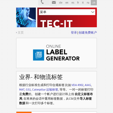
de
en
es
fr
it
ru
zh
主页
登录
创建免费账户
VDA 4902
VDA
VDA 4992
VDA
业界- 和物流标签
VDA 4994
VDA
根据行业标准生成和打印合规标签
比如
VDA 4902
,
AIAG
,
MAT
,
GS1
,
Caterpillar 运输标签
, 等等
。 一对一的标签打印
Ford GTL
F
是
免费
的。 创建一个帐户进行设计和上传
自定义标签布
局
, 在将来的会话中重用标签数据，从CSV文件
导入标签
数据
和一次打印多个标签。
AIAG 标签
AIAG