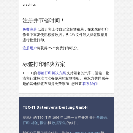
Odette OTL 3 - License Plate - Master Mixed
graphics.
Odette OTL 3 - L3P - Single / Master
注册并节省时间！
Odette OTL 3 - L3P - Master Multiple
免费注册
以设计和上传自定义标签布局，在未来的打印
Odette OTL 3 - L3P - Master Mixed
作业中重复使用标签数据，从 CSV 文件导入标签数据并
Odette OTL 3 - L3P License Plate - Single / Master
进行批量打印。
注册用户
将获得 25 个免费打印积分。
Odette OTL 3 - L3P License Plate - Master Multiple
Odette OTL 3 - L3P License Plate - Master Mixed
标签打印解决方案
Michelin MP06-EU Label (Odette format)
TEC-IT 的
标签打印解决方案
支持著名的汽车，运输，物
流和行业标准与准备使用的标签模板。 在双方共同感兴
Galia
G
趣的其他标签布局是免费添加 - 您只要
联系我们
!
BOSCH
B
TEC-IT Datenverarbeitung GmbH
MAT 标签
MAT
奥地利的 TEC-IT 自 1996 年以来一直在开发用于
条形码
,
打印
,
标签
,
报告
和
数据采集
的软件。
LTO 标签
LTO
我们公司提供标准软件，例如
TFORMer
,
TBarCode
和