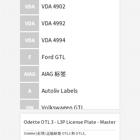
VDA 4902
VDA
VDA 4992
VDA
VDA 4994
VDA
Ford GTL
F
AIAG 标签
AIAG
Autoliv Labels
A
Volkswagen GTL
VW
Odette OTL 3 - L3P License Plate - Master Mixed
General Motors
GM
Odette (全球) 运输标签 OTL1 和 OTL3。