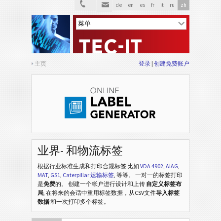
de
en
es
fr
it
ru
zh
主页
登录
创建免费账户
业界- 和物流标签
根据行业标准生成和打印合规标签
比如
VDA 4902
,
AIAG
,
MAT
,
GS1
,
Caterpillar 运输标签
, 等等
。 一对一的标签打印
是
免费
的。 创建一个帐户进行设计和上传
自定义标签布
局
, 在将来的会话中重用标签数据，从CSV文件
导入标签
数据
和一次打印多个标签。