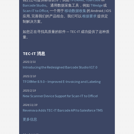
Barcode Studio
。 通用数据采集工具，例如
TWedge
或
Scan-IT to Office
, 一个用于
移动数据收集
的 Android / iOS
库存标签
I
应用, 完善我们的产品组合。我们可以
根据要求
提供定
制解决方案。
Nutrition Labels
NF
如您正在寻找高质量的软件 — TEC-IT 成功提供了这种质
量。
SEPA 授权
€
TEC-IT 消息
瑞士 QR 账单
₣
2025/3/31
Introducing the Redesigned Barcode Studio V17.0
2025/3/10
杂
M
TFORMer 8.9.0 – Improved E-Invoicing and Labeling
2025/2/19
New Scanner Device Support for Scan-IT to Office!
2024/11/19
Revenova Adds TEC-IT Barcode API to Salesforce TMS
更多信息