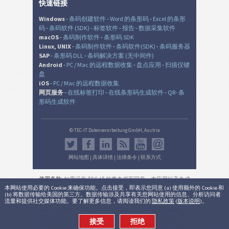
快速链接
Windows
-
条码创建软件
-
Word 的条形码
-
Excel 的条形
码
-
条码软件 (SDK)
-
标签软件
-
报告
-
数据采集软件
macOS
-
条码制作软件
-
条形码 SDK
Linux, UNIX
-
条码制作软件
-
条码软件(SDK)
-
条码服务器
SAP
-
条形码 DLL
-
条码解决方案 (无中间件)
Android
-
PC / Mac 的远程数据收集
-
盘点应用
-
扫描仪键
盘
iOS
-
PC / Mac 的远程数据收集
网页服务
-
在线标签打印
-
在线条形码生成软件
-
QR- 条
形码生成软件
© TEC-IT Datenverarbeitung GmbH, Austria
网站地图
|
具体详情
|
法律条令
|
联系方式
使用条款
: 如果没有 TEC-IT 的事先书面同意，本应用以及生成
的输出是在非生产环境中的非商业的评估目的而设。 使用只
本网站使用必要的 Cookie 来确保功能。点击接受，即表示您同意 (a) 使用额外的 Cookie 和
(b) 将数据传输给美国的第三方。数据传输涉及共享有关您网站使用的信息、分析访问者
允许用于法律目的，并根据该有效的国家或国际法规。 本服
流量和提供社交媒体功能。要了解更多信息，请阅读我们的
隐私政策
(
版本说明
)。
务的功能性，正确性和/或不间断可用性或所产生的结果不能
保证。 无效账户（超过12个月无需登录）可能会自动删除，
无需另行通知（不适用于有效订阅)。 商业用途仅是 TEC-IT
接受
拒绝
的书面批准后允许的。
法律条件和隐私
。
版本:
3.8.0.15633