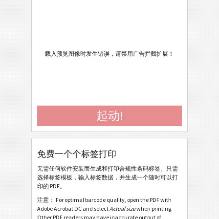
Caterpillar
CAT
GS1 标签
GS1
Odette
O
载入预览图像时发生错误，请禁用广告拦截扩展！
Odette OTL 1 (V1Rev4) - Standard / Master
Odette OTL 1 (V1Rev4) - Master Multiple
Odette OTL 1 (V1Rev4) - Master Mixed
起动!
Odette OTL 3 - Generic
Odette OTL 3 - Single / Master
免费一个个标签打印
Odette OTL 3 - Master Multiple
无需任何软件安装而生成和打印合规性条码标签。只需
Odette OTL 3 - Master Mixed
选择标签模板，输入标签数据，并生成一个随时可以打
印的 PDF。
Odette OTL 3 - License Plate - Single / Master
注意： For optimal barcode quality, open the PDF with
Odette OTL 3 - License Plate - Master Multiple
Adobe Acrobat DC and select
Actual size
when printing.
Other PDF readers may have inaccurate output of