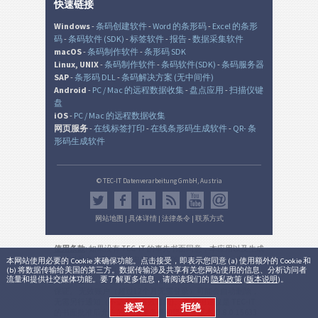
快速链接
Windows
-
条码创建软件
-
Word 的条形码
-
Excel 的条形
码
-
条码软件 (SDK)
-
标签软件
-
报告
-
数据采集软件
macOS
-
条码制作软件
-
条形码 SDK
Linux, UNIX
-
条码制作软件
-
条码软件(SDK)
-
条码服务器
SAP
-
条形码 DLL
-
条码解决方案 (无中间件)
Android
-
PC / Mac 的远程数据收集
-
盘点应用
-
扫描仪键
盘
iOS
-
PC / Mac 的远程数据收集
网页服务
-
在线标签打印
-
在线条形码生成软件
-
QR- 条
形码生成软件
© TEC-IT Datenverarbeitung GmbH, Austria
网站地图
|
具体详情
|
法律条令
|
联系方式
使用条款
: 如果没有 TEC-IT 的事先书面同意，本应用以及生成
的输出是在非生产环境中的非商业的评估目的而设。 使用只
本网站使用必要的 Cookie 来确保功能。点击接受，即表示您同意 (a) 使用额外的 Cookie 和
(b) 将数据传输给美国的第三方。数据传输涉及共享有关您网站使用的信息、分析访问者
允许用于法律目的，并根据该有效的国家或国际法规。 本服
流量和提供社交媒体功能。要了解更多信息，请阅读我们的
隐私政策
(
版本说明
)。
务的功能性，正确性和/或不间断可用性或所产生的结果不能
保证。 无效账户（超过12个月无需登录）可能会自动删除，
无需另行通知（不适用于有效订阅)。 商业用途仅是 TEC-IT
接受
拒绝
的书面批准后允许的。
法律条件和隐私
。
版本:
3.8.0.15633