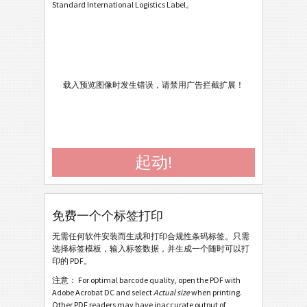
Caterpillar
CAT
Standard International Logistics Label。
GS1 标签
GS1
GS1 Digital Link QR Code
载入预览图像时发生错误，请禁用广告拦截扩展！
GS1 Digital Link Data Matrix
GS1 Std Homogeneous One Piece
GS1 Std Homogeneous Fixed Measure
起动!
GS1 Std Homogeneous Variable Measure
GS1 Std Heterogeneous
GS1 Non-Std Homogeneous Fixed Measure
免费一个个标签打印
GS1 Non-Std Homogeneous Variable Measure
无需任何软件安装而生成和打印合规性条码标签。只需
GS1 Non-Std Heterogeneous
选择标签模板，输入标签数据，并生成一个随时可以打
印的 PDF。
GS1 Non-Std Heterogeneous Fixed Data Matrix
注意： For optimal barcode quality, open the PDF with
Adobe Acrobat DC and select
Actual size
when printing.
GS1 STILL Std Homogen. with Supplier Section
Other PDF readers may have inaccurate output of