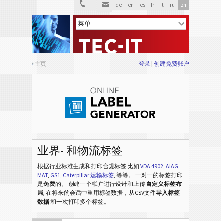
de
en
es
fr
it
ru
zh
主页
登录
创建免费账户
业界- 和物流标签
根据行业标准生成和打印合规标签
比如
VDA 4902
,
AIAG
,
MAT
,
GS1
,
Caterpillar 运输标签
, 等等
。 一对一的标签打印
是
免费
的。 创建一个帐户进行设计和上传
自定义标签布
局
, 在将来的会话中重用标签数据，从CSV文件
导入标签
数据
和一次打印多个标签。