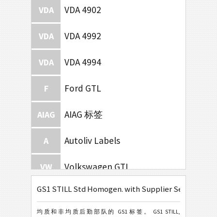
VDA 4902
VDA
VDA 4992
VDA
VDA 4994
VDA
Ford GTL
F
AIAG 标签
AIAG
Autoliv Labels
A
Volkswagen GTL
VW
GS1 STILL Std Homogen. with Supplier Section
General Motors
GM
均质和非均质后勤部队的 GS1 标签。 GS1 STILL,