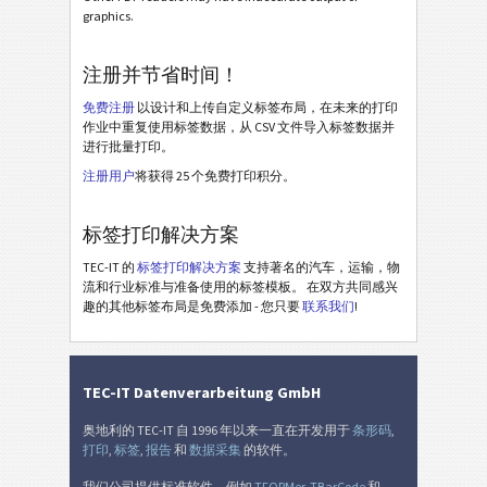
GS1 STILL Label with GTIN (AI 01)
graphics.
GS1 STILL Label with Routing Code (AI 403)
注册并节省时间！
GS1 STILL Label with Postal Code (AI 421)
免费注册
以设计和上传自定义标签布局，在未来的打印
作业中重复使用标签数据，从 CSV 文件导入标签数据并
Odette
O
进行批量打印。
注册用户
将获得 25 个免费打印积分。
Galia
G
标签打印解决方案
BOSCH
B
TEC-IT 的
标签打印解决方案
支持著名的汽车，运输，物
流和行业标准与准备使用的标签模板。 在双方共同感兴
趣的其他标签布局是免费添加 - 您只要
联系我们
!
MAT 标签
MAT
LTO 标签
LTO
TEC-IT Datenverarbeitung GmbH
库存标签
I
奥地利的 TEC-IT 自 1996 年以来一直在开发用于
条形码
,
打印
,
标签
,
报告
和
数据采集
的软件。
我们公司提供标准软件，例如
TFORMer
,
TBarCode
和