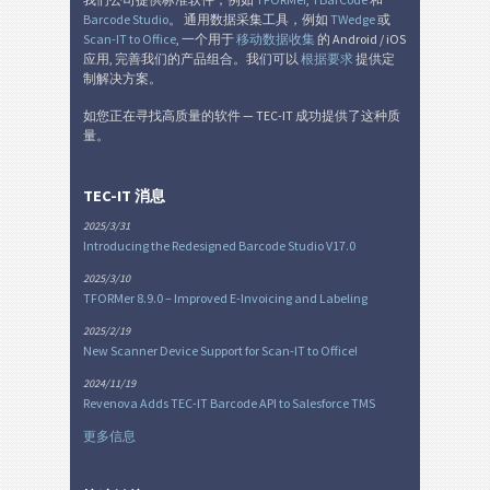
Nutrition Labels
NF
Barcode Studio
。 通用数据采集工具，例如
TWedge
或
Scan-IT to Office
, 一个用于
移动数据收集
的 Android / iOS
SEPA 授权
€
应用, 完善我们的产品组合。我们可以
根据要求
提供定
制解决方案。
瑞士 QR 账单
如您正在寻找高质量的软件 — TEC-IT 成功提供了这种质
₣
量。
杂
M
TEC-IT 消息
2025/3/31
Introducing the Redesigned Barcode Studio V17.0
2025/3/10
TFORMer 8.9.0 – Improved E-Invoicing and Labeling
2025/2/19
New Scanner Device Support for Scan-IT to Office!
2024/11/19
Revenova Adds TEC-IT Barcode API to Salesforce TMS
更多信息