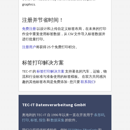
库存标签
I
graphics.
Nutrition Labels
NF
注册并节省时间！
免费注册
以设计和上传自定义标签布局，在未来的打印
SEPA 授权
€
作业中重复使用标签数据，从 CSV 文件导入标签数据并
进行批量打印。
瑞士 QR 账单
₣
注册用户
将获得 25 个免费打印积分。
标签打印解决方案
杂
M
TEC-IT 的
标签打印解决方案
支持著名的汽车，运输，物
流和行业标准与准备使用的标签模板。 在双方共同感兴
趣的其他标签布局是免费添加 - 您只要
联系我们
!
TEC-IT Datenverarbeitung GmbH
奥地利的 TEC-IT 自 1996 年以来一直在开发用于
条形码
,
打印
,
标签
,
报告
和
数据采集
的软件。
我们公司提供标准软件，例如
TFORMer
,
TBarCode
和