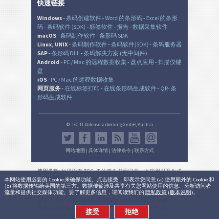
快速链接
Windows
-
条码创建软件
-
Word 的条形码
-
Excel 的条形
码
-
条码软件 (SDK)
-
标签软件
-
报告
-
数据采集软件
macOS
-
条码制作软件
-
条形码 SDK
Linux, UNIX
-
条码制作软件
-
条码软件(SDK)
-
条码服务器
SAP
-
条形码 DLL
-
条码解决方案 (无中间件)
Android
-
PC / Mac 的远程数据收集
-
盘点应用
-
扫描仪键
盘
iOS
-
PC / Mac 的远程数据收集
网页服务
-
在线标签打印
-
在线条形码生成软件
-
QR- 条
形码生成软件
© TEC-IT Datenverarbeitung GmbH, Austria
网站地图
|
具体详情
|
法律条令
|
联系方式
使用条款
: 如果没有 TEC-IT 的事先书面同意，本应用以及生成
的输出是在非生产环境中的非商业的评估目的而设。 使用只
本网站使用必要的 Cookie 来确保功能。点击接受，即表示您同意 (a) 使用额外的 Cookie 和
(b) 将数据传输给美国的第三方。数据传输涉及共享有关您网站使用的信息、分析访问者
允许用于法律目的，并根据该有效的国家或国际法规。 本服
流量和提供社交媒体功能。要了解更多信息，请阅读我们的
隐私政策
(
版本说明
)。
务的功能性，正确性和/或不间断可用性或所产生的结果不能
保证。 无效账户（超过12个月无需登录）可能会自动删除，
无需另行通知（不适用于有效订阅)。 商业用途仅是 TEC-IT
接受
拒绝
的书面批准后允许的。
法律条件和隐私
。
版本:
3.8.0.15633