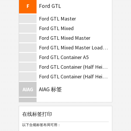
Ford GTL
F
Ford GTL Master
Ford GTL Mixed
Ford GTL Mixed Master
Ford GTL Mixed Master Load List
Ford GTL Container A5
Ford GTL Container (Half Height A5)
Ford GTL Container (Half Height 210x74)
AIAG 标签
AIAG
Autoliv Labels
A
在线标签打印
Volkswagen GTL
VW
以下合规标签布局可用：