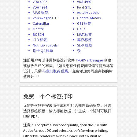
VDA 4902
VDA 4992
General Motors
GM
VDA 4994
Ford GTL
AIAG 标签
Autoliv Labels
Volkswagen GTL
General Motors
Caterpillar
CAT
Caterpillar
GS1 标签
Odette
Galia
BOSCH
MAT 标签
GS1 标签
GS1
LTO 标签
库存标签
Nutrition Labels
SEPA 授权
瑞士 QR 账单
杂
Odette
O
注册用户可以使用标签设计软件
TFORMer Designer
创建
或修改自己的布局。 "如果您有任何疑问或错过特殊标签
Galia
G
设计，只需
与我们取得联系
。 免费添加共同感兴趣的标
签设计！"
BOSCH
B
免费一个个标签打印
MAT 标签
MAT
无需任何软件安装而生成和打印合规性条码标签。只需
选择标签模板，输入标签数据，并生成一个随时可以打
印的 PDF。
LTO 标签
LTO
注意： For optimal barcode quality, open the PDF with
Adobe Acrobat DC and select
Actual size
when printing.
Other PDF readers may have inaccurate output of