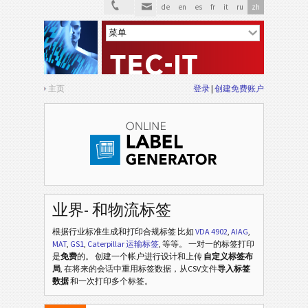
de
en
es
fr
it
ru
zh
主页
登录
创建免费账户
业界- 和物流标签
VDA 4902
VDA
根据行业标准生成和打印合规标签
比如
VDA 4902
,
AIAG
,
MAT
,
GS1
,
Caterpillar 运输标签
, 等等
。 一对一的标签打印
VDA 4992
VDA
是
免费
的。 创建一个帐户进行设计和上传
自定义标签布
局
, 在将来的会话中重用标签数据，从CSV文件
导入标签
数据
和一次打印多个标签。
VDA 4994
VDA