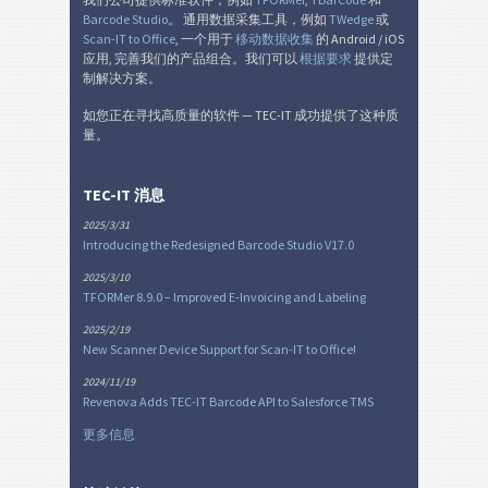
Barcode Studio
。 通用数据采集工具，例如
TWedge
或
Thermal Transfer 51x25 - 2 Texts - 1 Code 128
Scan-IT to Office
, 一个用于
移动数据收集
的 Android / iOS
Thermal Transfer 51x25 - 2 Texts - 1 QR-Code
应用, 完善我们的产品组合。我们可以
根据要求
提供定
制解决方案。
Thermal Transfer 51x25 - 3 Texts - 1 Code 39 - 1 QR-Code
如您正在寻找高质量的软件 — TEC-IT 成功提供了这种质
量。
Nutrition Labels
NF
TEC-IT 消息
SEPA 授权
€
2025/3/31
Introducing the Redesigned Barcode Studio V17.0
瑞士 QR 账单
₣
2025/3/10
TFORMer 8.9.0 – Improved E-Invoicing and Labeling
杂
M
2025/2/19
New Scanner Device Support for Scan-IT to Office!
2024/11/19
Revenova Adds TEC-IT Barcode API to Salesforce TMS
更多信息