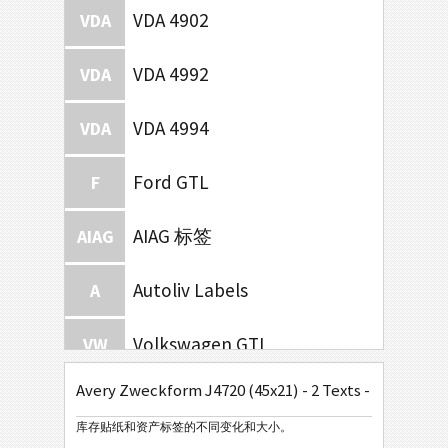
VDA 4902
VDA
VDA 4992
VDA
VDA 4994
VDA
Ford GTL
F
AIAG 标签
AIAG
Autoliv Labels
A
Volkswagen GTL
VW
Avery Zweckform J4720 (45x21) - 2 Texts - 1 Barcode
General Motors
GM
库存贴纸和资产标签的不同变化和大小。