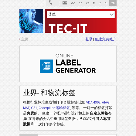
de
en
es
fr
it
ru
zh
主页
登录
创建免费账户
业界- 和物流标签
根据行业标准生成和打印合规标签
比如
VDA 4902
,
AIAG
,
MAT
,
GS1
,
Caterpillar 运输标签
, 等等
。 一对一的标签打印
是
免费
的。 创建一个帐户进行设计和上传
自定义标签布
局
, 在将来的会话中重用标签数据，从CSV文件
导入标签
数据
和一次打印多个标签。