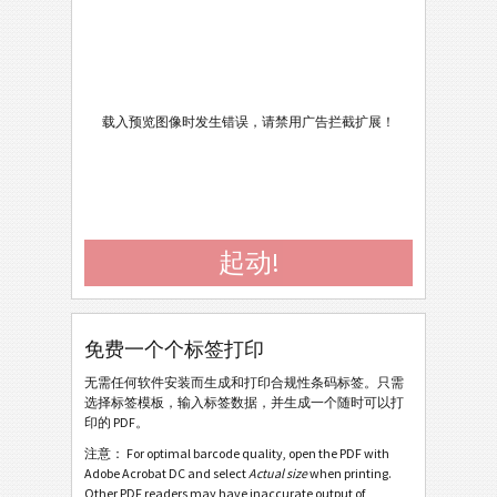
Caterpillar
CAT
GS1 标签
GS1
Odette
O
载入预览图像时发生错误，请禁用广告拦截扩展！
Galia
G
BOSCH
B
起动!
MAT 标签
MAT
免费一个个标签打印
LTO 标签
LTO
无需任何软件安装而生成和打印合规性条码标签。只需
选择标签模板，输入标签数据，并生成一个随时可以打
库存标签
I
印的 PDF。
注意： For optimal barcode quality, open the PDF with
Avery Zweckform 3666 (38x21) - 2 Texts - 1 Barcode
Adobe Acrobat DC and select
Actual size
when printing.
Other PDF readers may have inaccurate output of