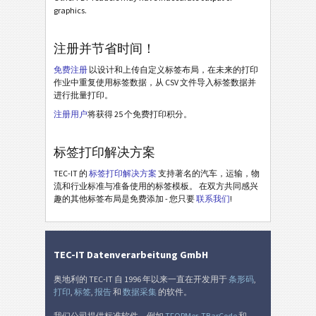
Avery Zweckform 6121 (38x21) - 3 Texts - 1 Barcode
graphics.
Avery Zweckform 6121 (38x21) - 3 Texts - 2 Barcodes
注册并节省时间！
Avery Zweckform 6170 (64x36) - 3 Texts - 3 Barcodes
免费注册
以设计和上传自定义标签布局，在未来的打印
Avery Zweckform J4720 (45x21) - 2 Texts - 1 Barcode
作业中重复使用标签数据，从 CSV 文件导入标签数据并
进行批量打印。
Avery Zweckform J4720 (45x21) - 3 Texts - 1 Barcode
注册用户
将获得 25 个免费打印积分。
Avery Zweckform L4732 (35x16) - 3 Texts - 1 Barcode
Avery Zweckform L4732 (35x16) - 2 Texts - 1 1D Barcode
标签打印解决方案
Avery Zweckform L4732 (35x16) - 2 Texts - 1 2D Barcode
TEC-IT 的
标签打印解决方案
支持著名的汽车，运输，物
流和行业标准与准备使用的标签模板。 在双方共同感兴
Thermal Transfer 38x13 - 2 Texts - 1 Code 39
趣的其他标签布局是免费添加 - 您只要
联系我们
!
Thermal Transfer 38x13 - 2 Texts - 1 QR-Code
Thermal Transfer 38x13 - 3 Texts - 1 Code 128
TEC-IT Datenverarbeitung GmbH
Thermal Transfer 38x19 - 2 Texts - 1 Code 39
奥地利的 TEC-IT 自 1996 年以来一直在开发用于
条形码
,
Thermal Transfer 38x19 - 2 Texts - 1 Code 128
打印
,
标签
,
报告
和
数据采集
的软件。
Thermal Transfer 38x19 - 3 Texts - 1 QR-Code - 1 Code 39
我们公司提供标准软件，例如
TFORMer
,
TBarCode
和