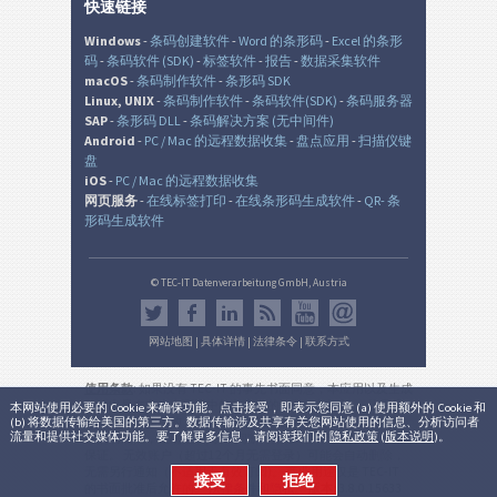
快速链接
Windows
-
条码创建软件
-
Word 的条形码
-
Excel 的条形
码
-
条码软件 (SDK)
-
标签软件
-
报告
-
数据采集软件
macOS
-
条码制作软件
-
条形码 SDK
Linux, UNIX
-
条码制作软件
-
条码软件(SDK)
-
条码服务器
SAP
-
条形码 DLL
-
条码解决方案 (无中间件)
Android
-
PC / Mac 的远程数据收集
-
盘点应用
-
扫描仪键
盘
iOS
-
PC / Mac 的远程数据收集
网页服务
-
在线标签打印
-
在线条形码生成软件
-
QR- 条
形码生成软件
© TEC-IT Datenverarbeitung GmbH, Austria
网站地图
|
具体详情
|
法律条令
|
联系方式
使用条款
: 如果没有 TEC-IT 的事先书面同意，本应用以及生成
的输出是在非生产环境中的非商业的评估目的而设。 使用只
本网站使用必要的 Cookie 来确保功能。点击接受，即表示您同意 (a) 使用额外的 Cookie 和
(b) 将数据传输给美国的第三方。数据传输涉及共享有关您网站使用的信息、分析访问者
允许用于法律目的，并根据该有效的国家或国际法规。 本服
流量和提供社交媒体功能。要了解更多信息，请阅读我们的
隐私政策
(
版本说明
)。
务的功能性，正确性和/或不间断可用性或所产生的结果不能
保证。 无效账户（超过12个月无需登录）可能会自动删除，
无需另行通知（不适用于有效订阅)。 商业用途仅是 TEC-IT
接受
拒绝
的书面批准后允许的。
法律条件和隐私
。
版本:
3.8.0.15633