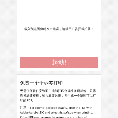
Caterpillar
CAT
GS1 标签
GS1
Odette
O
载入预览图像时发生错误，请禁用广告拦截扩展！
Odette OTL 1 (V1Rev4) - Standard / Master
Odette OTL 1 (V1Rev4) - Master Multiple
Odette OTL 1 (V1Rev4) - Master Mixed
起动!
Odette OTL 3 - Generic
Odette OTL 3 - Single / Master
免费一个个标签打印
Odette OTL 3 - Master Multiple
无需任何软件安装而生成和打印合规性条码标签。只需
Odette OTL 3 - Master Mixed
选择标签模板，输入标签数据，并生成一个随时可以打
印的 PDF。
Odette OTL 3 - License Plate - Single / Master
注意： For optimal barcode quality, open the PDF with
Odette OTL 3 - License Plate - Master Multiple
Adobe Acrobat DC and select
Actual size
when printing.
Other PDF readers may have inaccurate output of