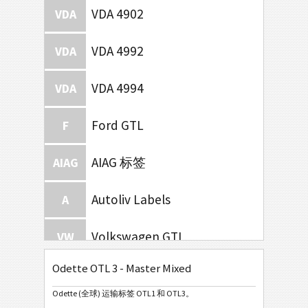
VDA 4902
VDA
VDA 4992
VDA
VDA 4994
VDA
Ford GTL
F
AIAG 标签
AIAG
Autoliv Labels
A
Volkswagen GTL
VW
Odette OTL 3 - Master Mixed
General Motors
GM
Odette (全球) 运输标签 OTL1 和 OTL3。