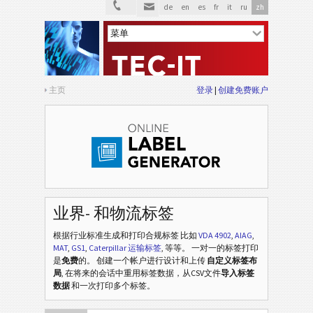
de
en
es
fr
it
ru
zh
主页
登录
创建免费账户
业界- 和物流标签
根据行业标准生成和打印合规标签
比如
VDA 4902
,
AIAG
,
MAT
,
GS1
,
Caterpillar 运输标签
, 等等
。 一对一的标签打印
是
免费
的。 创建一个帐户进行设计和上传
自定义标签布
局
, 在将来的会话中重用标签数据，从CSV文件
导入标签
数据
和一次打印多个标签。