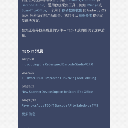
Barcode Studio
。 通用数据采集工具，例如
TWedge
或
Scan-IT to Office
, 一个用于
移动数据收集
的 Android / iOS
库存标签
I
应用, 完善我们的产品组合。我们可以
根据要求
提供定
制解决方案。
Nutrition Labels
NF
如您正在寻找高质量的软件 — TEC-IT 成功提供了这种质
量。
SEPA 授权
€
TEC-IT 消息
瑞士 QR 账单
₣
2025/3/31
Introducing the Redesigned Barcode Studio V17.0
2025/3/10
杂
M
TFORMer 8.9.0 – Improved E-Invoicing and Labeling
2025/2/19
New Scanner Device Support for Scan-IT to Office!
2024/11/19
Revenova Adds TEC-IT Barcode API to Salesforce TMS
更多信息