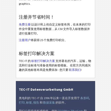
Odette OTL 3 - License Plate - Master Mixed
graphics.
Odette OTL 3 - L3P - Single / Master
注册并节省时间！
Odette OTL 3 - L3P - Master Multiple
免费注册
以设计和上传自定义标签布局，在未来的打印
Odette OTL 3 - L3P - Master Mixed
作业中重复使用标签数据，从 CSV 文件导入标签数据并
Odette OTL 3 - L3P License Plate - Single / Master
进行批量打印。
注册用户
将获得 25 个免费打印积分。
Odette OTL 3 - L3P License Plate - Master Multiple
Odette OTL 3 - L3P License Plate - Master Mixed
标签打印解决方案
Michelin MP06-EU Label (Odette format)
TEC-IT 的
标签打印解决方案
支持著名的汽车，运输，物
流和行业标准与准备使用的标签模板。 在双方共同感兴
Galia
G
趣的其他标签布局是免费添加 - 您只要
联系我们
!
BOSCH
B
TEC-IT Datenverarbeitung GmbH
MAT 标签
MAT
奥地利的 TEC-IT 自 1996 年以来一直在开发用于
条形码
,
打印
,
标签
,
报告
和
数据采集
的软件。
LTO 标签
LTO
我们公司提供标准软件，例如
TFORMer
,
TBarCode
和