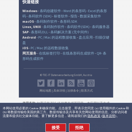
快速链接
Windows
-
条码创建软件
-
Word 的条形码
-
Excel 的条形
码
-
条码软件 (SDK)
-
标签软件
-
报告
-
数据采集软件
macOS
-
条码制作软件
-
条形码 SDK
Linux, UNIX
-
条码制作软件
-
条码软件(SDK)
-
条码服务器
SAP
-
条形码 DLL
-
条码解决方案 (无中间件)
Android
-
PC / Mac 的远程数据收集
-
盘点应用
-
扫描仪键
盘
iOS
-
PC / Mac 的远程数据收集
网页服务
-
在线标签打印
-
在线条形码生成软件
-
QR- 条
形码生成软件
© TEC-IT Datenverarbeitung GmbH, Austria
网站地图
|
具体详情
|
法律条令
|
联系方式
使用条款
: 如果没有 TEC-IT 的事先书面同意，本应用以及生成
的输出是在非生产环境中的非商业的评估目的而设。 使用只
本网站使用必要的 Cookie 来确保功能。点击接受，即表示您同意 (a) 使用额外的 Cookie 和
(b) 将数据传输给美国的第三方。数据传输涉及共享有关您网站使用的信息、分析访问者
允许用于法律目的，并根据该有效的国家或国际法规。 本服
流量和提供社交媒体功能。要了解更多信息，请阅读我们的
隐私政策
(
版本说明
)。
务的功能性，正确性和/或不间断可用性或所产生的结果不能
保证。 无效账户（超过12个月无需登录）可能会自动删除，
无需另行通知（不适用于有效订阅)。 商业用途仅是 TEC-IT
接受
拒绝
的书面批准后允许的。
法律条件和隐私
。
版本:
3.8.0.15633