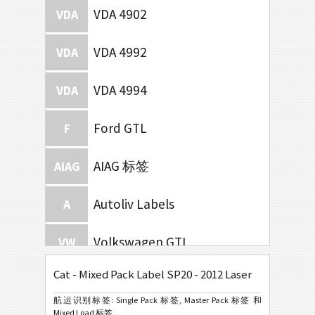
VDA 4902
VDA
VDA 4992
VDA
VDA 4994
VDA
Ford GTL
F
AIAG 标签
AIAG
Autoliv Labels
A
Volkswagen GTL
VW
Cat - Mixed Pack Label SP20 - 2012 Laser
General Motors
GM
航运识别标签: Single Pack 标签, Master Pack 标签 和
Mixed Load 标签。