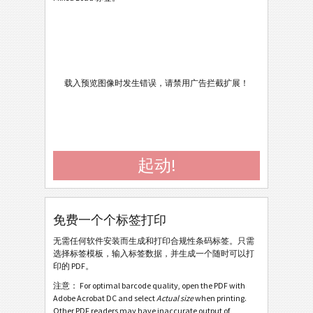
Caterpillar
CAT
Cat - Single Pack Label SP20 V4.2 - 2013
Cat - Master Pack Label SP20 V4.2 - 2013
Cat - Mixed Pack Label SP20 V4.2 - 2013
载入预览图像时发生错误，请禁用广告拦截扩展！
Cat - Single Pack Label SP20 V4.2 - 2013 Portrait
Cat - Master Pack Label SP20 V4.2 - 2013 Portrait
Cat - Mixed Pack Label SP20 V4.2 - 2013 Portrait
起动!
Cat - Single Pack Label SP20 - 2012
Cat - Master Pack Label SP20 - 2012
Cat - Mixed Pack Label SP20 - 2012
免费一个个标签打印
Cat - Single Pack Label SP20 - 2012 Laser
无需任何软件安装而生成和打印合规性条码标签。只需
选择标签模板，输入标签数据，并生成一个随时可以打
Cat - Master Pack Label SP20 - 2012 Laser
印的 PDF。
Cat - Mixed Pack Label SP20 - 2012 Laser
注意： For optimal barcode quality, open the PDF with
Adobe Acrobat DC and select
Actual size
when printing.
Cat Power Generation Systems - Single Pack Label
Other PDF readers may have inaccurate output of