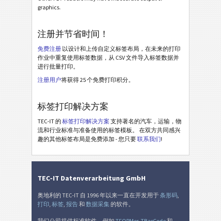
graphics.
Cat Power Generation Systems - Master Pack Label
Cat Power Generation Systems - Mixed Load Label
注册并节省时间！
免费注册
以设计和上传自定义标签布局，在未来的打印
GS1 标签
GS1
作业中重复使用标签数据，从 CSV 文件导入标签数据并
进行批量打印。
Odette
O
注册用户
将获得 25 个免费打印积分。
Galia
G
标签打印解决方案
TEC-IT 的
标签打印解决方案
支持著名的汽车，运输，物
BOSCH
B
流和行业标准与准备使用的标签模板。 在双方共同感兴
趣的其他标签布局是免费添加 - 您只要
联系我们
!
MAT 标签
MAT
TEC-IT Datenverarbeitung GmbH
LTO 标签
LTO
奥地利的 TEC-IT 自 1996 年以来一直在开发用于
条形码
,
打印
,
标签
,
报告
和
数据采集
的软件。
库存标签
I
我们公司提供标准软件，例如
TFORMer
,
TBarCode
和