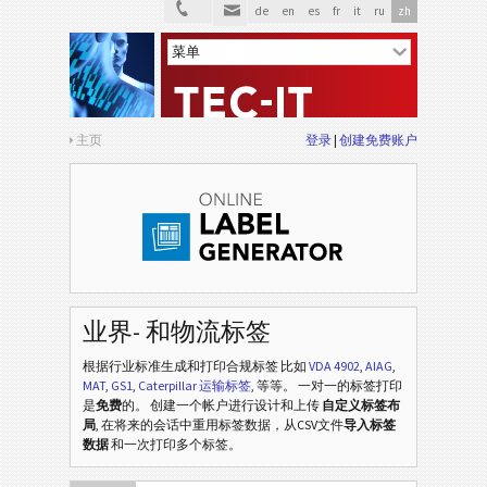
de
en
es
fr
it
ru
zh
主页
登录
创建免费账户
业界- 和物流标签
根据行业标准生成和打印合规标签
比如
VDA 4902
,
AIAG
,
MAT
,
GS1
,
Caterpillar 运输标签
, 等等
。 一对一的标签打印
是
免费
的。 创建一个帐户进行设计和上传
自定义标签布
局
, 在将来的会话中重用标签数据，从CSV文件
导入标签
数据
和一次打印多个标签。