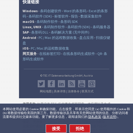
快速链接
Windows
-
条码创建软件
-
Word 的条形码
-
Excel 的条形
码
-
条码软件 (SDK)
-
标签软件
-
报告
-
数据采集软件
macOS
-
条码制作软件
-
条形码 SDK
Linux, UNIX
-
条码制作软件
-
条码软件(SDK)
-
条码服务器
SAP
-
条形码 DLL
-
条码解决方案 (无中间件)
Android
-
PC / Mac 的远程数据收集
-
盘点应用
-
扫描仪键
盘
iOS
-
PC / Mac 的远程数据收集
网页服务
-
在线标签打印
-
在线条形码生成软件
-
QR- 条
形码生成软件
© TEC-IT Datenverarbeitung GmbH, Austria
网站地图
|
具体详情
|
法律条令
|
联系方式
使用条款
: 如果没有 TEC-IT 的事先书面同意，本应用以及生成
的输出是在非生产环境中的非商业的评估目的而设。 使用只
本网站使用必要的 Cookie 来确保功能。点击接受，即表示您同意 (a) 使用额外的 Cookie 和
(b) 将数据传输给美国的第三方。数据传输涉及共享有关您网站使用的信息、分析访问者
允许用于法律目的，并根据该有效的国家或国际法规。 本服
流量和提供社交媒体功能。要了解更多信息，请阅读我们的
隐私政策
(
版本说明
)。
务的功能性，正确性和/或不间断可用性或所产生的结果不能
保证。 无效账户（超过12个月无需登录）可能会自动删除，
无需另行通知（不适用于有效订阅)。 商业用途仅是 TEC-IT
接受
拒绝
的书面批准后允许的。
法律条件和隐私
。
版本:
3.8.0.15633