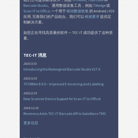
Barcode Studio
。 通用数据采集工具，例如
TWedge
或
Nutrition Labels
NF
Scan-IT to Office
, 一个用于
移动数据收集
的 Android / iOS
应用, 完善我们的产品组合。我们可以
根据要求
提供定
制解决方案。
SEPA 授权
€
如您正在寻找高质量的软件 — TEC-IT 成功提供了这种质
量。
瑞士 QR 账单
₣
TEC-IT 消息
杂
M
2025/3/31
Introducing the Redesigned Barcode Studio V17.0
2025/3/10
TFORMer 8.9.0 – Improved E-Invoicing and Labeling
2025/2/19
New Scanner Device Support for Scan-IT to Office!
2024/11/19
Revenova Adds TEC-IT Barcode API to Salesforce TMS
更多信息