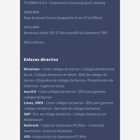
TFORMer 8.9.0 – Improved E-Invoicing and Labeling
19/02/2025
New Scanner Device Support for Scan-IT to Office!
19/11/2024
Revenova Adds TEC-IT Barcode API to Salesforce TMS
Más noticias...
Enlaces directos
Windows
-
Crear códigos de barras
-
Códigos de barras en
Excel
-
Códigos de barras en Word
-
SDK de códigos de
barras
-
Etiquetas de códigos de barras
-
Presentación de
informes
-
Capturar datos
macOS
-
Crear códigos de barras
-
SDK para generar
códigos de barras
Linux, UNIX
-
Crear códigos de barras
-
SDK para generar
códigos de barras
-
Servidor de códigos de barras
SAP
-
DLL de código de barras
-
Códigos de barras sin
Middleware
Android
-
Capturar datos para PC/Mac
-
Control de
inventario
-
Scanner Keyboard
iOS
-
Adquisición de datos para PC/Mac