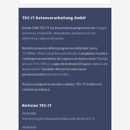
TEC-IT Datenverarbeitung GmbH
Desde 1996 TEC-IT ha desarrollado programas de
códigos
de barras
,
impresión
,
etiquetado
,
presentación de
informes
y
captura de datos
.
Nuestra empresa ofrece programas estándar como
TFORMer
,
TBarCode
y
Barcode Studio
. Completan nuestro
catálogo herramientas de captura de datos como
TWedge
o
Scan-IT to Office
, y apps de Android/iOS para
captura de
datos móvil
. También ofrecemos soluciones
personalizadas
bajo demanda
.
Si busca programas de alta calidad, TEC-IT le ofrece la
calidad que busca.
Noticias TEC-IT
31/03/2025
Introducing the Redesigned Barcode Studio V17.0
10/03/2025