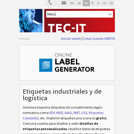
de
en
es
fr
it
ru
zh
Inicio
Iniciar sesión
Crear Cuenta GRATIS
Etiquetas industriales y de
logística
Genere e imprima etiquetas de cumplimiento según
normativa
como
VDA 4902
,
AIAG
,
MAT
,
GS1
,
Etiquetas
Caterpillar
, etc
. Imprimir etiquetas una a una es
gratis
.
Cree una cuenta para diseñar y subir
diseños de
etiquetas personalizados
, reutilice datos de etiquetas