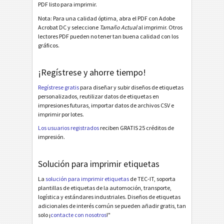
Galia
G
PDF listo para imprimir.
Nota: Para una calidad óptima, abra el PDF con Adobe
Acrobat DC y seleccione
Tamaño Actual
al imprimir. Otros
BOSCH
B
lectores PDF pueden no tener tan buena calidad con los
gráficos.
Etiquetas MAT
MAT
¡Regístrese y ahorre tiempo!
Etiquetas LTO
LTO
Regístrese gratis
para diseñar y subir diseños de etiquetas
personalizados, reutilizar datos de etiquetas en
impresiones futuras, importar datos de archivos CSV e
Etiquetas para inventario
I
imprimir por lotes.
Los usuarios registrados
reciben GRATIS 25 créditos de
Etiquetas de Nutrición
NF
impresión.
Solución para imprimir etiquetas
Mandato SEPA
€
La
solución para imprimir etiquetas
de TEC-IT, soporta
plantillas de etiquetas de la automoción, transporte,
Factura-QR suiza
₣
logística y estándares industriales. Diseños de etiquetas
adicionales de interés común se pueden añadir gratis, tan
solo ¡
contacte con nosotros
!"
Miscelánea
M