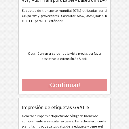
VW / Audi Transport Label - based on VDA 4902-3/4
VW GTL Single Label Vereinfachte Ladeeinheit
Etiquetas de transporte mundial (GTL) utilizadas por el
Grupo VW y proveedores. Consultar AIAG, JAMA/JAPIA u
VW GTL Master Label Homogeneous Load
ODETTE para GTL estándar.
VW GTL Master Label Mixed Load
VW GTL Originalteile
VW GTL Kleinladungsträger (KLT)
Ocurrió un error cargando la vista previa, por favor
VW / Audi Transport Label - based on VDA 4902-3/4
desactive la extensión AdBlock.
General Motors
GM
¡Continuar!
Caterpillar
CAT
Etiquetas GS1
GS1
Impresión de etiquetas GRATIS
Odette
O
Generar e imprimir etiquetas de código de barras de
cumplimiento sin instalar software. Tan solo seleccione la
plantilla, introduzca los datos de la etiqueta y genere el