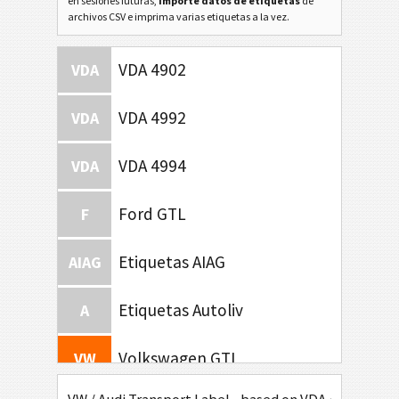
en sesiones futuras,
importe datos de etiquetas
de
archivos CSV e imprima varias etiquetas a la vez.
VDA 4902
VDA
VDA 4992
VDA
VDA 4994
VDA
Ford GTL
F
Etiquetas AIAG
AIAG
Etiquetas Autoliv
A
Volkswagen GTL
VW
VW GTL Single Label Innere Verpackung