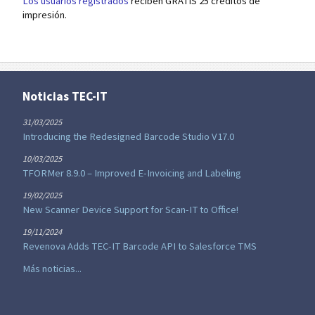
Los usuarios registrados
reciben GRATIS 25 créditos de
impresión.
Noticias TEC-IT
31/03/2025
Introducing the Redesigned Barcode Studio V17.0
10/03/2025
TFORMer 8.9.0 – Improved E-Invoicing and Labeling
19/02/2025
New Scanner Device Support for Scan-IT to Office!
19/11/2024
Revenova Adds TEC-IT Barcode API to Salesforce TMS
Más noticias...