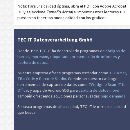
Thermal Transfer 51x25 - 2 Texts - 1 Code 128
Nota: Para una calidad óptima, abra el PDF con Adobe Acrobat
DC y seleccione
Tamaño Actual
al imprimir. Otros lectores PDF
Thermal Transfer 51x25 - 2 Texts - 1 QR-Code
pueden no tener tan buena calidad con los gráficos.
Thermal Transfer 51x25 - 3 Texts - 1 Code 39 - 1 QR-Code
NF
Etiquetas de Nutrición
TEC-IT Datenverarbeitung GmbH
€
Mandato SEPA
Desde 1996 TEC-IT ha desarrollado programas de
códigos de
barras
,
impresión
,
etiquetado
,
presentación de informes
y
captura de datos
.
₣
Factura-QR suiza
Nuestra empresa ofrece programas estándar como
TFORMer
,
TBarCode
y
Barcode Studio
. Completan nuestro catálogo
M
Miscelánea
herramientas de captura de datos como
TWedge
o
Scan-IT to
Office
, y apps de Android/iOS para
captura de datos móvil
.
También ofrecemos soluciones personalizadas
bajo demanda
.
Si busca programas de alta calidad, TEC-IT le ofrece la calidad
que busca.