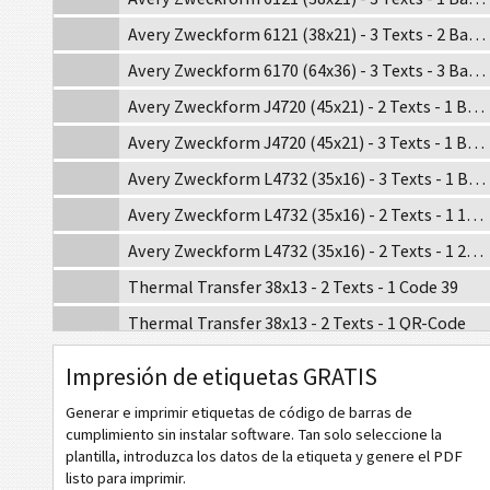
Avery Zweckform 6121 (38x21) - 3 Texts - 2 Barcodes
Avery Zweckform 6170 (64x36) - 3 Texts - 3 Barcodes
Avery Zweckform J4720 (45x21) - 2 Texts - 1 Barcode
Avery Zweckform J4720 (45x21) - 3 Texts - 1 Barcode
Avery Zweckform L4732 (35x16) - 3 Texts - 1 Barcode
Avery Zweckform L4732 (35x16) - 2 Texts - 1 1D Barcode
Avery Zweckform L4732 (35x16) - 2 Texts - 1 2D Barcode
Thermal Transfer 38x13 - 2 Texts - 1 Code 39
Thermal Transfer 38x13 - 2 Texts - 1 QR-Code
Thermal Transfer 38x13 - 3 Texts - 1 Code 128
Impresión de etiquetas GRATIS
Thermal Transfer 38x19 - 2 Texts - 1 Code 39
Generar e imprimir etiquetas de código de barras de
Thermal Transfer 38x19 - 2 Texts - 1 Code 128
cumplimiento sin instalar software. Tan solo seleccione la
plantilla, introduzca los datos de la etiqueta y genere el PDF
Thermal Transfer 38x19 - 3 Texts - 1 QR-Code - 1 Code 39
listo para imprimir.