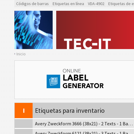
Códigos de barras
Etiquetas en línea
VDA-4902
Etiquetas de 
GS1
Etiquetas GS1
O
Odette
G
Galia
Inicio
B
BOSCH
MAT
Etiquetas MAT
LTO
Etiquetas LTO
I
Etiquetas para inventario
Avery Zweckform 3666 (38x21) - 2 Texts - 1 Barcode
Avery Zweckform 6121 (38x21) - 3 Texts - 1 Barcode