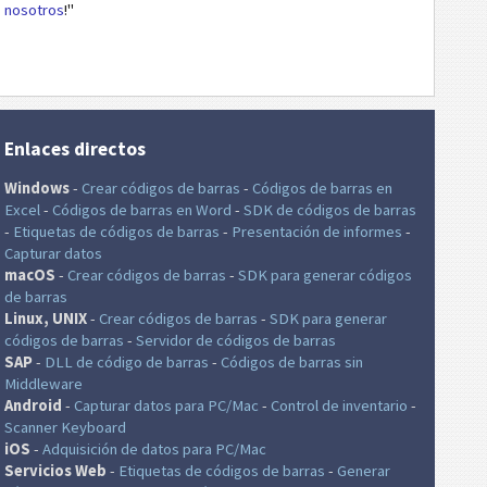
nosotros
!"
Enlaces directos
Windows
-
Crear códigos de barras
-
Códigos de barras en
Excel
-
Códigos de barras en Word
-
SDK de códigos de barras
-
Etiquetas de códigos de barras
-
Presentación de informes
-
Capturar datos
macOS
-
Crear códigos de barras
-
SDK para generar códigos
de barras
Linux, UNIX
-
Crear códigos de barras
-
SDK para generar
códigos de barras
-
Servidor de códigos de barras
SAP
-
DLL de código de barras
-
Códigos de barras sin
Middleware
Android
-
Capturar datos para PC/Mac
-
Control de inventario
-
Scanner Keyboard
iOS
-
Adquisición de datos para PC/Mac
Servicios Web
-
Etiquetas de códigos de barras
-
Generar