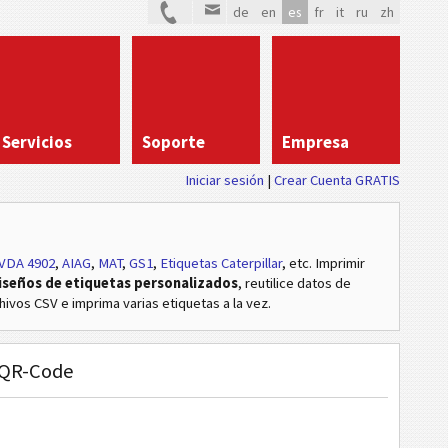
de
en
es
fr
it
ru
zh
Servicios
Soporte
Empresa
Iniciar sesión
Crear Cuenta GRATIS
VDA 4902
,
AIAG
,
MAT
,
GS1
,
Etiquetas Caterpillar
, etc
. Imprimir
iseños de etiquetas personalizados
, reutilice datos de
hivos CSV e imprima varias etiquetas a la vez.
1 QR-Code