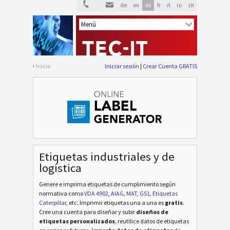
de
en
es
fr
it
ru
zh
Inicio
Iniciar sesión
Crear Cuenta GRATIS
Etiquetas industriales y de
logística
Genere e imprima etiquetas de cumplimiento según
normativa
como
VDA 4902
,
AIAG
,
MAT
,
GS1
,
Etiquetas
Caterpillar
, etc
. Imprimir etiquetas una a una es
gratis
.
Cree una cuenta para diseñar y subir
diseños de
etiquetas personalizados
, reutilice datos de etiquetas