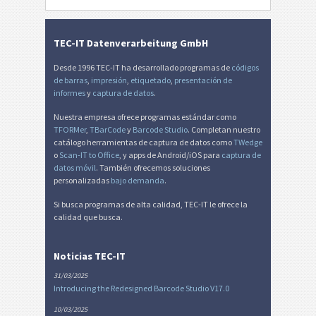
TEC-IT Datenverarbeitung GmbH
Desde 1996 TEC-IT ha desarrollado programas de
códigos
de barras
,
impresión
,
etiquetado
,
presentación de
informes
y
captura de datos
.
Nuestra empresa ofrece programas estándar como
TFORMer
,
TBarCode
y
Barcode Studio
. Completan nuestro
catálogo herramientas de captura de datos como
TWedge
o
Scan-IT to Office
, y apps de Android/iOS para
captura de
datos móvil
. También ofrecemos soluciones
personalizadas
bajo demanda
.
Si busca programas de alta calidad, TEC-IT le ofrece la
calidad que busca.
Noticias TEC-IT
31/03/2025
Introducing the Redesigned Barcode Studio V17.0
10/03/2025