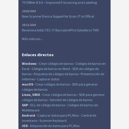
TFORMer 8.9.0 – Improved E-Invoicing and Labeling
19/02/2025
New Scanner Device Support for Scan-IT to Office!
19/11/2024
Revenova Adds TEC-IT Barcode API to Salesforce TMS
Más noticias...
Enlaces directos
Windows
-
Crear códigos de barras
-
Códigos de barras en
Excel
-
Códigos de barras en Word
-
SDK de códigos de
barras
-
Etiquetas de códigos de barras
-
Presentación de
informes
-
Capturar datos
macOS
-
Crear códigos de barras
-
SDK para generar
códigos de barras
Linux, UNIX
-
Crear códigos de barras
-
SDK para generar
códigos de barras
-
Servidor de códigos de barras
SAP
-
DLL de código de barras
-
Códigos de barras sin
Middleware
Android
-
Capturar datos para PC/Mac
-
Control de
inventario
-
Scanner Keyboard
iOS
-
Adquisición de datos para PC/Mac