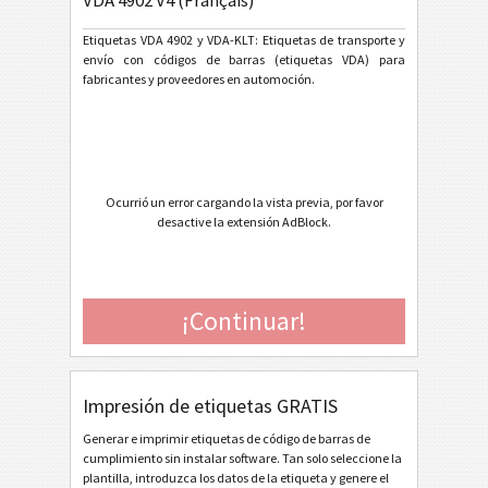
VDA 4902 V4 (Français)
Ford GTL
F
Etiquetas VDA 4902 y VDA-KLT: Etiquetas de transporte y
envío con códigos de barras (etiquetas VDA) para
fabricantes y proveedores en automoción.
Etiquetas AIAG
AIAG
Etiquetas Autoliv
A
Volkswagen GTL
VW
Ocurrió un error cargando la vista previa, por favor
desactive la extensión AdBlock.
General Motors
GM
¡Continuar!
Caterpillar
CAT
Etiquetas GS1
GS1
Impresión de etiquetas GRATIS
Odette
O
Generar e imprimir etiquetas de código de barras de
cumplimiento sin instalar software. Tan solo seleccione la
plantilla, introduzca los datos de la etiqueta y genere el