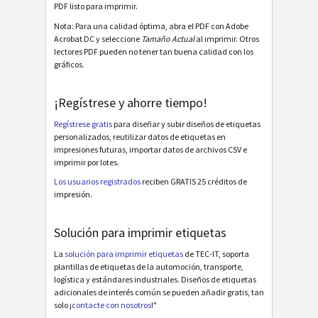
Galia
G
PDF listo para imprimir.
Nota: Para una calidad óptima, abra el PDF con Adobe
Acrobat DC y seleccione
Tamaño Actual
al imprimir. Otros
BOSCH
B
lectores PDF pueden no tener tan buena calidad con los
gráficos.
Etiquetas MAT
MAT
¡Regístrese y ahorre tiempo!
Etiquetas LTO
LTO
Regístrese gratis
para diseñar y subir diseños de etiquetas
personalizados, reutilizar datos de etiquetas en
impresiones futuras, importar datos de archivos CSV e
Etiquetas para inventario
I
imprimir por lotes.
Los usuarios registrados
reciben GRATIS 25 créditos de
Etiquetas de Nutrición
NF
impresión.
Solución para imprimir etiquetas
Mandato SEPA
€
La
solución para imprimir etiquetas
de TEC-IT, soporta
plantillas de etiquetas de la automoción, transporte,
Factura-QR suiza
₣
logística y estándares industriales. Diseños de etiquetas
adicionales de interés común se pueden añadir gratis, tan
solo ¡
contacte con nosotros
!"
Miscelánea
M