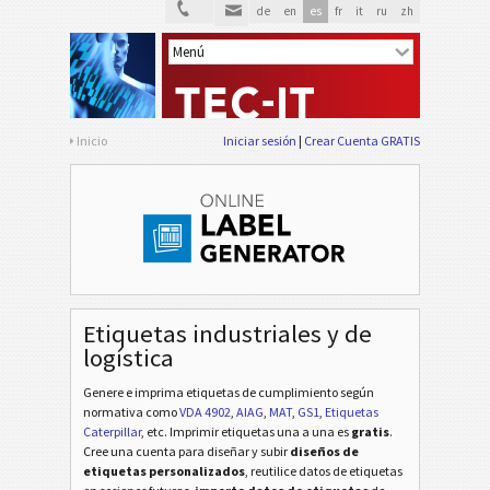
de
en
es
fr
it
ru
zh
Inicio
Iniciar sesión
Crear Cuenta GRATIS
Etiquetas industriales y de
logística
Genere e imprima etiquetas de cumplimiento según
normativa
como
VDA 4902
,
AIAG
,
MAT
,
GS1
,
Etiquetas
Caterpillar
, etc
. Imprimir etiquetas una a una es
gratis
.
Cree una cuenta para diseñar y subir
diseños de
etiquetas personalizados
, reutilice datos de etiquetas