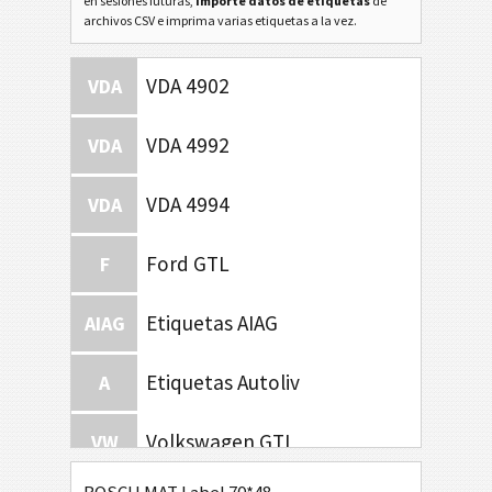
en sesiones futuras,
importe datos de etiquetas
de
archivos CSV e imprima varias etiquetas a la vez.
VDA 4902
VDA
VDA 4992
VDA
VDA 4994
VDA
Ford GTL
F
Etiquetas AIAG
AIAG
Etiquetas Autoliv
A
Volkswagen GTL
VW