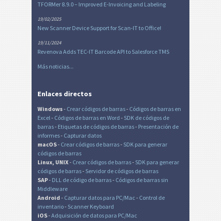
TFORMer 8.9.0 – Improved E-Invoicing and Labeling
19/02/2025
New Scanner Device Support for Scan-IT to Office!
19/11/2024
Revenova Adds TEC-IT Barcode API to Salesforce TMS
Más noticias...
Enlaces directos
Windows
-
Crear códigos de barras
-
Códigos de barras en
Excel
-
Códigos de barras en Word
-
SDK de códigos de
barras
-
Etiquetas de códigos de barras
-
Presentación de
informes
-
Capturar datos
macOS
-
Crear códigos de barras
-
SDK para generar
códigos de barras
Linux, UNIX
-
Crear códigos de barras
-
SDK para generar
códigos de barras
-
Servidor de códigos de barras
SAP
-
DLL de código de barras
-
Códigos de barras sin
Middleware
Android
-
Capturar datos para PC/Mac
-
Control de
inventario
-
Scanner Keyboard
iOS
-
Adquisición de datos para PC/Mac