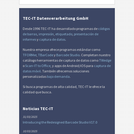
Etiquetas para inventario
I
Etiquetas de Nutrición
NF
TEC-IT Datenverarbeitung GmbH
Desde 1996 TEC-IT ha desarrollado programas de
códigos
Mandato SEPA
€
de barras
,
impresión
,
etiquetado
,
presentación de
informes
y
captura de datos
.
Factura-QR suiza
₣
Nuestra empresa ofrece programas estándar como
TFORMer
,
TBarCode
y
Barcode Studio
. Completan nuestro
catálogo herramientas de captura de datos como
TWedge
Miscelánea
M
o
Scan-IT to Office
, y apps de Android/iOS para
captura de
datos móvil
. También ofrecemos soluciones
personalizadas
bajo demanda
.
Si busca programas de alta calidad, TEC-IT le ofrece la
calidad que busca.
Noticias TEC-IT
31/03/2025
Introducing the Redesigned Barcode Studio V17.0
10/03/2025