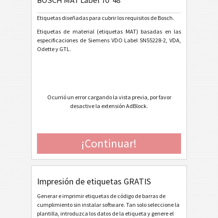
BOSCH MAT Label 70*48
General Motors
GM
Etiquetas diseñadas para cubrir los requisitos de Bosch.
Caterpillar
CAT
Etiquetas de material (etiquetas MAT) basadas en las
especificaciones de Siemens VDO Label SN55228-2, VDA,
Odette y GTL.
Etiquetas GS1
GS1
Odette
O
Ocurrió un error cargando la vista previa, por favor
desactive la extensión AdBlock.
Galia
G
BOSCH
B
¡Continuar!
BOSCH GTL Deutsch A5 (2022)
BOSCH GTL Deutsch A6 (2022)
Impresión de etiquetas GRATIS
BOSCH GTL Deutsch Half Letter (2022)
Generar e imprimir etiquetas de código de barras de
BOSCH GTL Deutsch KLT1 (2022)
cumplimiento sin instalar software. Tan solo seleccione la
plantilla, introduzca los datos de la etiqueta y genere el