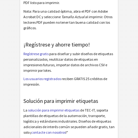
BOSCH GTL Deutsch KLT2 (2022)
PDF listo para imprimir.
BOSCH GTL English A5 (2022)
Nota: Para una calidad óptima, abra el PDF con Adobe
Acrobat DC y seleccione
Tamaño Actual
al imprimir. Otros
BOSCH GTL English A6 (2022)
lectores PDF pueden no tener tan buena calidad con los
gráficos.
BOSCH GTL English Half Letter (2022)
BOSCH GTL English SLC1 (2022)
¡Regístrese y ahorre tiempo!
BOSCH GTL English SLC2 (2022)
Regístrese gratis
para diseñar y subir diseños de etiquetas
personalizados, reutilizar datos de etiquetas en
BOSCH MAT Label 70*48
impresiones futuras, importar datos de archivos CSV e
imprimir por lotes.
BOSCH MAT Label KLT
Los usuarios registrados
reciben GRATIS 25 créditos de
BOSCH Neutral 70x17mm
impresión.
BOSCH Neutral 17x17mm
Solución para imprimir etiquetas
Etiquetas MAT
MAT
La
solución para imprimir etiquetas
de TEC-IT, soporta
plantillas de etiquetas de la automoción, transporte,
logística y estándares industriales. Diseños de etiquetas
Etiquetas LTO
LTO
adicionales de interés común se pueden añadir gratis, tan
solo ¡
contacte con nosotros
!"