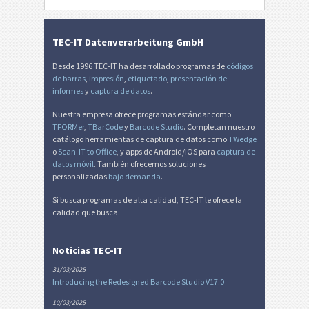
Factura-QR suiza
₣
Miscelánea
M
TEC-IT Datenverarbeitung GmbH
Desde 1996 TEC-IT ha desarrollado programas de
códigos
de barras
,
impresión
,
etiquetado
,
presentación de
informes
y
captura de datos
.
Nuestra empresa ofrece programas estándar como
TFORMer
,
TBarCode
y
Barcode Studio
. Completan nuestro
catálogo herramientas de captura de datos como
TWedge
o
Scan-IT to Office
, y apps de Android/iOS para
captura de
datos móvil
. También ofrecemos soluciones
personalizadas
bajo demanda
.
Si busca programas de alta calidad, TEC-IT le ofrece la
calidad que busca.
Noticias TEC-IT
31/03/2025
Introducing the Redesigned Barcode Studio V17.0
10/03/2025