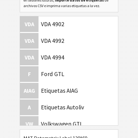
en sesiones futuras,
importe datos de etiquetas
de
archivos CSV e imprima varias etiquetas a la vez.
VDA 4902
VDA
VDA 4992
VDA
VDA 4994
VDA
Ford GTL
F
Etiquetas AIAG
AIAG
Etiquetas Autoliv
A
Volkswagen GTL
VW