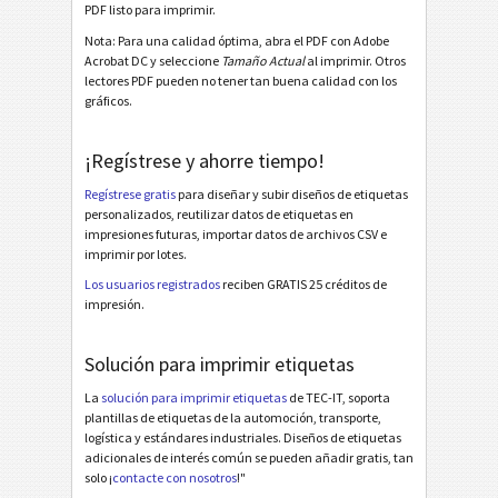
PDF listo para imprimir.
MAT Datamatrix Label 120*60
Nota: Para una calidad óptima, abra el PDF con Adobe
Acrobat DC y seleccione
Tamaño Actual
al imprimir. Otros
MAT Datamatrix Label KLT
lectores PDF pueden no tener tan buena calidad con los
MAT Datamatrix Master Label
gráficos.
MAT PDF417 Label 50*30
¡Regístrese y ahorre tiempo!
MAT PDF417 Label 100*40
Regístrese gratis
para diseñar y subir diseños de etiquetas
MAT PDF417 Label 120*60
personalizados, reutilizar datos de etiquetas en
impresiones futuras, importar datos de archivos CSV e
imprimir por lotes.
Etiquetas LTO
LTO
Los usuarios registrados
reciben GRATIS 25 créditos de
impresión.
Etiquetas para inventario
I
Solución para imprimir etiquetas
Etiquetas de Nutrición
NF
La
solución para imprimir etiquetas
de TEC-IT, soporta
plantillas de etiquetas de la automoción, transporte,
Mandato SEPA
€
logística y estándares industriales. Diseños de etiquetas
adicionales de interés común se pueden añadir gratis, tan
solo ¡
contacte con nosotros
!"