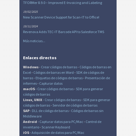
TFORMer 8.9.0 – Improved E-Invoicing and Labeling
19/02/2025
New Scanner Device Support for Scan-IT to Office!
19/11/2024
Revenova Adds TEC-IT Barcode API to Salesforce TMS
Más noticias...
Enlaces directos
Windows
-
Crear códigos de barras
-
Códigos de barras en
Excel
-
Códigos de barras en Word
-
SDK de códigos de
barras
-
Etiquetas de códigos de barras
-
Presentación de
informes
-
Capturar datos
macOS
-
Crear códigos de barras
-
SDK para generar
códigos de barras
Linux, UNIX
-
Crear códigos de barras
-
SDK para generar
códigos de barras
-
Servidor de códigos de barras
SAP
-
DLL de código de barras
-
Códigos de barras sin
Middleware
Android
-
Capturar datos para PC/Mac
-
Control de
inventario
-
Scanner Keyboard
iOS
-
Adquisición de datos para PC/Mac