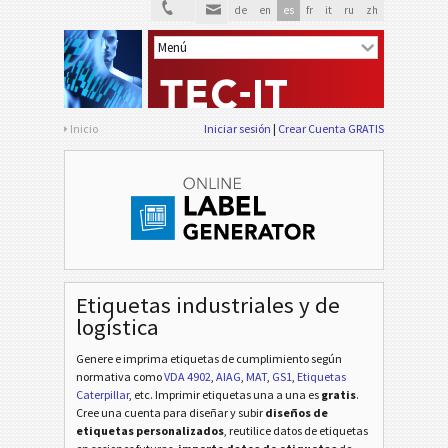
de
en
es
fr
it
ru
zh
Inicio
Iniciar sesión
Crear Cuenta GRATIS
Etiquetas industriales y de
logística
Genere e imprima etiquetas de cumplimiento según
normativa
como
VDA 4902
,
AIAG
,
MAT
,
GS1
,
Etiquetas
Caterpillar
, etc
. Imprimir etiquetas una a una es
gratis
.
Cree una cuenta para diseñar y subir
diseños de
etiquetas personalizados
, reutilice datos de etiquetas