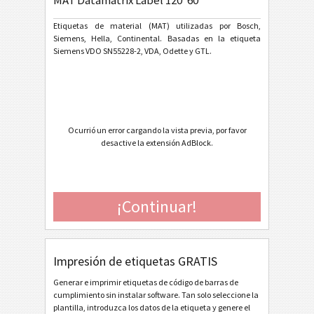
MAT Datamatrix Label 120*60
General Motors
GM
Etiquetas de material (MAT) utilizadas por Bosch,
Siemens, Hella, Continental. Basadas en la etiqueta
Caterpillar
CAT
Siemens VDO SN55228-2, VDA, Odette y GTL.
Etiquetas GS1
GS1
Odette
O
Ocurrió un error cargando la vista previa, por favor
desactive la extensión AdBlock.
Galia
G
BOSCH
B
¡Continuar!
Etiquetas MAT
MAT
Impresión de etiquetas GRATIS
MAT Datamatrix Label 70*48
Generar e imprimir etiquetas de código de barras de
MAT Datamatrix Label 100*40
cumplimiento sin instalar software. Tan solo seleccione la
MAT Datamatrix Label 110*40
plantilla, introduzca los datos de la etiqueta y genere el