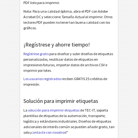
PDF listo para imprimir.
Avery Zweckform 3666 (38x21) - 2 Texts - 1 Barcode
Nota: Para una calidad óptima, abra el PDF con Adobe
Acrobat DC y seleccione
Tamaño Actual
al imprimir. Otros
Avery Zweckform 6121 (38x21) - 3 Texts - 1 Barcode
lectores PDF pueden no tener tan buena calidad con los
gráficos.
Avery Zweckform 6121 (38x21) - 3 Texts - 2 Barcodes
Avery Zweckform 6170 (64x36) - 3 Texts - 3 Barcodes
¡Regístrese y ahorre tiempo!
Avery Zweckform J4720 (45x21) - 2 Texts - 1 Barcode
Regístrese gratis
para diseñar y subir diseños de etiquetas
personalizados, reutilizar datos de etiquetas en
Avery Zweckform J4720 (45x21) - 3 Texts - 1 Barcode
impresiones futuras, importar datos de archivos CSV e
imprimir por lotes.
Avery Zweckform L4732 (35x16) - 3 Texts - 1 Barcode
Los usuarios registrados
reciben GRATIS 25 créditos de
Avery Zweckform L4732 (35x16) - 2 Texts - 1 1D Barcode
impresión.
Avery Zweckform L4732 (35x16) - 2 Texts - 1 2D Barcode
Solución para imprimir etiquetas
Thermal Transfer 38x13 - 2 Texts - 1 Code 39
La
solución para imprimir etiquetas
de TEC-IT, soporta
Thermal Transfer 38x13 - 2 Texts - 1 QR-Code
plantillas de etiquetas de la automoción, transporte,
logística y estándares industriales. Diseños de etiquetas
Thermal Transfer 38x13 - 3 Texts - 1 Code 128
adicionales de interés común se pueden añadir gratis, tan
Thermal Transfer 38x19 - 2 Texts - 1 Code 39
solo ¡
contacte con nosotros
!"