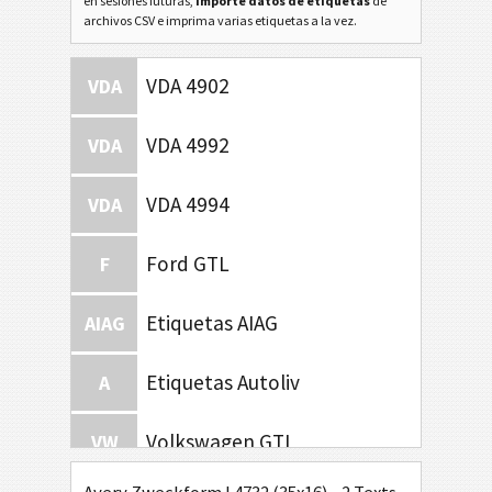
en sesiones futuras,
importe datos de etiquetas
de
archivos CSV e imprima varias etiquetas a la vez.
VDA 4902
VDA
VDA 4992
VDA
VDA 4994
VDA
Ford GTL
F
Etiquetas AIAG
AIAG
Etiquetas Autoliv
A
Volkswagen GTL
VW