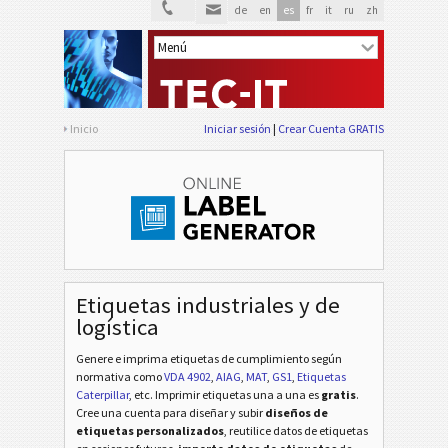
de
en
es
fr
it
ru
zh
Inicio
Iniciar sesión
Crear Cuenta GRATIS
Etiquetas industriales y de
logística
Genere e imprima etiquetas de cumplimiento según
normativa
como
VDA 4902
,
AIAG
,
MAT
,
GS1
,
Etiquetas
Caterpillar
, etc
. Imprimir etiquetas una a una es
gratis
.
Cree una cuenta para diseñar y subir
diseños de
etiquetas personalizados
, reutilice datos de etiquetas