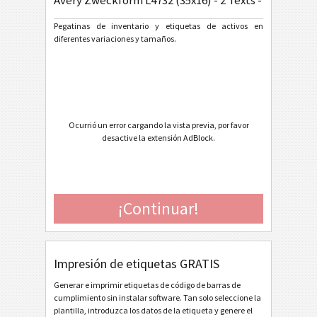
Avery Zweckform L4732 (35x16) - 2 Texts - 1 1D Barc
General Motors
GM
Pegatinas de inventario y etiquetas de activos en
diferentes variaciones y tamaños.
Caterpillar
CAT
Etiquetas GS1
GS1
Odette
O
Ocurrió un error cargando la vista previa, por favor
desactive la extensión AdBlock.
Galia
G
BOSCH
B
¡Continuar!
Etiquetas MAT
MAT
Impresión de etiquetas GRATIS
Etiquetas LTO
LTO
Generar e imprimir etiquetas de código de barras de
cumplimiento sin instalar software. Tan solo seleccione la
Etiquetas para inventario
I
plantilla, introduzca los datos de la etiqueta y genere el