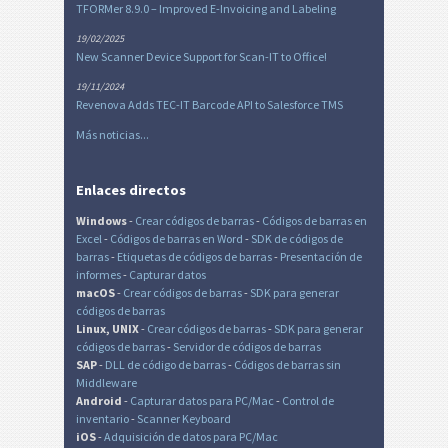
TFORMer 8.9.0 – Improved E-Invoicing and Labeling
19/02/2025
New Scanner Device Support for Scan-IT to Office!
19/11/2024
Revenova Adds TEC-IT Barcode API to Salesforce TMS
Más noticias...
Enlaces directos
Windows
-
Crear códigos de barras
-
Códigos de barras en
Excel
-
Códigos de barras en Word
-
SDK de códigos de
barras
-
Etiquetas de códigos de barras
-
Presentación de
informes
-
Capturar datos
macOS
-
Crear códigos de barras
-
SDK para generar
códigos de barras
Linux, UNIX
-
Crear códigos de barras
-
SDK para generar
códigos de barras
-
Servidor de códigos de barras
SAP
-
DLL de código de barras
-
Códigos de barras sin
Middleware
Android
-
Capturar datos para PC/Mac
-
Control de
inventario
-
Scanner Keyboard
iOS
-
Adquisición de datos para PC/Mac