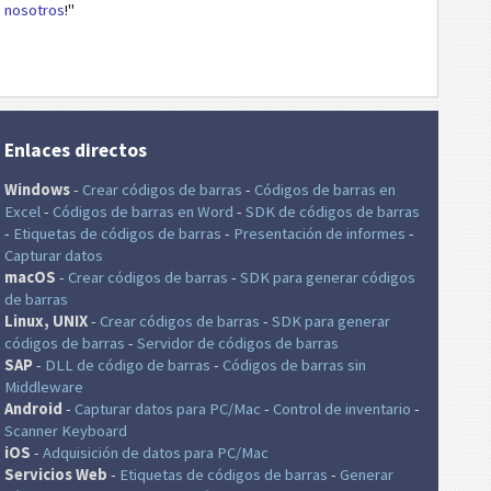
nosotros
!"
Enlaces directos
Windows
-
Crear códigos de barras
-
Códigos de barras en
Excel
-
Códigos de barras en Word
-
SDK de códigos de barras
-
Etiquetas de códigos de barras
-
Presentación de informes
-
Capturar datos
macOS
-
Crear códigos de barras
-
SDK para generar códigos
de barras
Linux, UNIX
-
Crear códigos de barras
-
SDK para generar
códigos de barras
-
Servidor de códigos de barras
SAP
-
DLL de código de barras
-
Códigos de barras sin
Middleware
Android
-
Capturar datos para PC/Mac
-
Control de inventario
-
Scanner Keyboard
iOS
-
Adquisición de datos para PC/Mac
Servicios Web
-
Etiquetas de códigos de barras
-
Generar