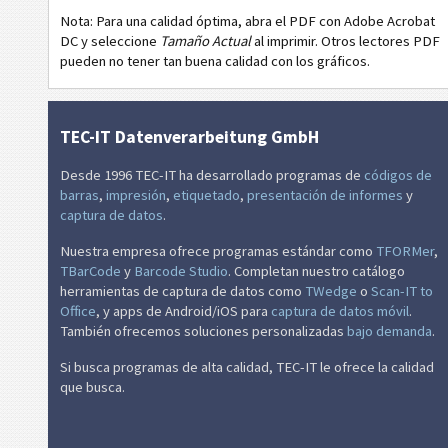
Nota: Para una calidad óptima, abra el PDF con Adobe Acrobat
VW
Volkswagen GTL
DC y seleccione
Tamaño Actual
al imprimir. Otros lectores PDF
pueden no tener tan buena calidad con los gráficos.
GM
General Motors
CAT
Caterpillar
TEC-IT Datenverarbeitung GmbH
Desde 1996 TEC-IT ha desarrollado programas de
códigos de
GS1
Etiquetas GS1
barras
,
impresión
,
etiquetado
,
presentación de informes
y
captura de datos
.
O
Odette
Nuestra empresa ofrece programas estándar como
TFORMer
,
TBarCode
y
Barcode Studio
. Completan nuestro catálogo
herramientas de captura de datos como
TWedge
o
Scan-IT to
G
Galia
Office
, y apps de Android/iOS para
captura de datos móvil
.
También ofrecemos soluciones personalizadas
bajo demanda
.
B
BOSCH
Si busca programas de alta calidad, TEC-IT le ofrece la calidad
que busca.
MAT
Etiquetas MAT