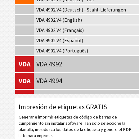
VDA 4902 V4 (Deutsch) - Stahl-Lieferungen
VDA 4902 V4 (English)
VDA 4902 V4 (Français)
VDA 4902 V4 (Español)
VDA 4902 V4 (Português)
VDA
VDA 4992
VDA
VDA 4994
F
Ford GTL
Impresión de etiquetas GRATIS
AIAG
Etiquetas AIAG
Generar e imprimir etiquetas de código de barras de
cumplimiento sin instalar software. Tan solo seleccione la
plantilla, introduzca los datos de la etiqueta y genere el PDF
A
Etiquetas Autoliv
listo para imprimir.