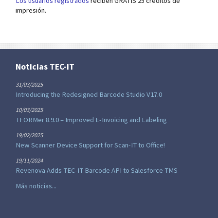
Los usuarios registrados
reciben GRATIS 25 créditos de
impresión.
Noticias TEC-IT
31/03/2025
Introducing the Redesigned Barcode Studio V17.0
10/03/2025
TFORMer 8.9.0 – Improved E-Invoicing and Labeling
19/02/2025
New Scanner Device Support for Scan-IT to Office!
19/11/2024
Revenova Adds TEC-IT Barcode API to Salesforce TMS
Más noticias...