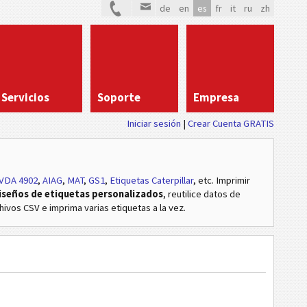
de
en
es
fr
it
ru
zh
Servicios
Soporte
Empresa
Iniciar sesión
Crear Cuenta GRATIS
VDA 4902
,
AIAG
,
MAT
,
GS1
,
Etiquetas Caterpillar
, etc
. Imprimir
iseños de etiquetas personalizados
, reutilice datos de
hivos CSV e imprima varias etiquetas a la vez.