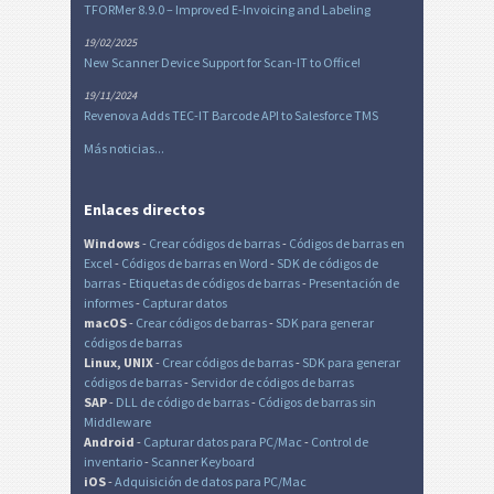
TFORMer 8.9.0 – Improved E-Invoicing and Labeling
19/02/2025
New Scanner Device Support for Scan-IT to Office!
19/11/2024
Revenova Adds TEC-IT Barcode API to Salesforce TMS
Más noticias...
Enlaces directos
Windows
-
Crear códigos de barras
-
Códigos de barras en
Excel
-
Códigos de barras en Word
-
SDK de códigos de
barras
-
Etiquetas de códigos de barras
-
Presentación de
informes
-
Capturar datos
macOS
-
Crear códigos de barras
-
SDK para generar
códigos de barras
Linux, UNIX
-
Crear códigos de barras
-
SDK para generar
códigos de barras
-
Servidor de códigos de barras
SAP
-
DLL de código de barras
-
Códigos de barras sin
Middleware
Android
-
Capturar datos para PC/Mac
-
Control de
inventario
-
Scanner Keyboard
iOS
-
Adquisición de datos para PC/Mac