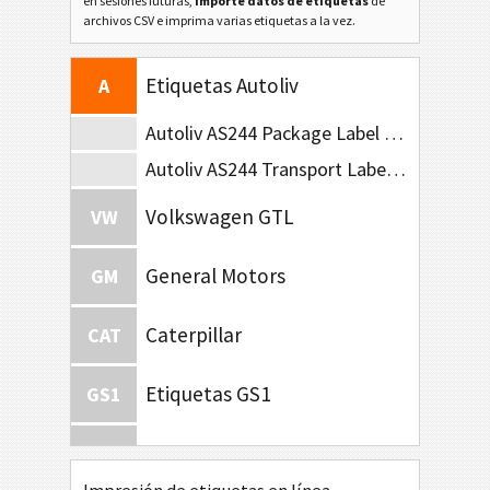
en sesiones futuras,
importe datos de etiquetas
de
archivos CSV e imprima varias etiquetas a la vez.
Etiquetas AIAG
AIAG
Etiquetas Autoliv
A
Autoliv AS244 Package Label (210x102)
Autoliv AS244 Transport Label (A5)
Volkswagen GTL
VW
General Motors
GM
Caterpillar
CAT
Etiquetas GS1
GS1
Odette
O