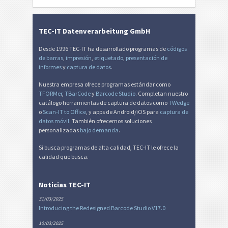
TEC-IT Datenverarbeitung GmbH
Desde 1996 TEC-IT ha desarrollado programas de
códigos
de barras
,
impresión
,
etiquetado
,
presentación de
informes
y
captura de datos
.
Nuestra empresa ofrece programas estándar como
TFORMer
,
TBarCode
y
Barcode Studio
. Completan nuestro
catálogo herramientas de captura de datos como
TWedge
o
Scan-IT to Office
, y apps de Android/iOS para
captura de
datos móvil
. También ofrecemos soluciones
personalizadas
bajo demanda
.
Si busca programas de alta calidad, TEC-IT le ofrece la
calidad que busca.
Noticias TEC-IT
31/03/2025
Introducing the Redesigned Barcode Studio V17.0
10/03/2025