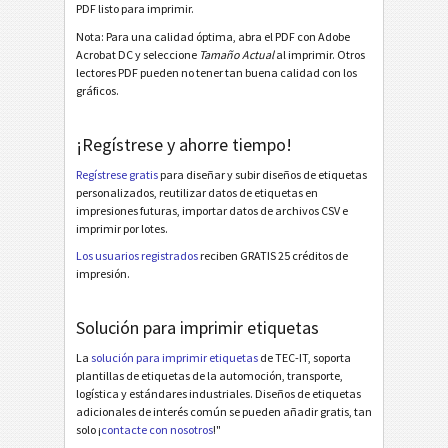
Miscelánea
M
PDF listo para imprimir.
Nota: Para una calidad óptima, abra el PDF con Adobe
Acrobat DC y seleccione
Tamaño Actual
al imprimir. Otros
lectores PDF pueden no tener tan buena calidad con los
gráficos.
¡Regístrese y ahorre tiempo!
Regístrese gratis
para diseñar y subir diseños de etiquetas
personalizados, reutilizar datos de etiquetas en
impresiones futuras, importar datos de archivos CSV e
imprimir por lotes.
Los usuarios registrados
reciben GRATIS 25 créditos de
impresión.
Solución para imprimir etiquetas
La
solución para imprimir etiquetas
de TEC-IT, soporta
plantillas de etiquetas de la automoción, transporte,
logística y estándares industriales. Diseños de etiquetas
adicionales de interés común se pueden añadir gratis, tan
solo ¡
contacte con nosotros
!"