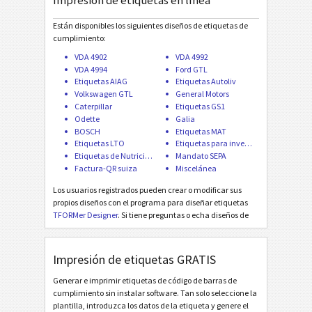
Impresión de etiquetas en línea
Galia
G
Están disponibles los siguientes diseños de etiquetas de
cumplimiento:
BOSCH
B
VDA 4902
VDA 4992
VDA 4994
Ford GTL
Etiquetas AIAG
Etiquetas Autoliv
Etiquetas MAT
MAT
Volkswagen GTL
General Motors
Caterpillar
Etiquetas GS1
Odette
Galia
Etiquetas LTO
LTO
BOSCH
Etiquetas MAT
Etiquetas LTO
Etiquetas para inventario
Etiquetas de Nutrición
Mandato SEPA
Etiquetas para inventario
I
Factura-QR suiza
Miscelánea
Los usuarios registrados pueden crear o modificar sus
Etiquetas de Nutrición
NF
propios diseños con el programa para diseñar etiquetas
TFORMer Designer
. Si tiene preguntas o echa diseños de
etiquetas en falta, tan solo
póngase en contacto con
Mandato SEPA
€
nosotros
. ¡Agregamos diseños de etiquetas de interés
general gratis!
Impresión de etiquetas GRATIS
Factura-QR suiza
₣
Generar e imprimir etiquetas de código de barras de
cumplimiento sin instalar software. Tan solo seleccione la
plantilla, introduzca los datos de la etiqueta y genere el