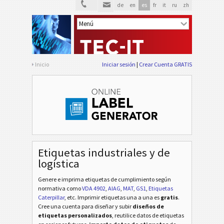
de
en
es
fr
it
ru
zh
Inicio
Iniciar sesión
Crear Cuenta GRATIS
VDA 4902
VDA
Etiquetas industriales y de
VDA 4992
VDA
logística
Genere e imprima etiquetas de cumplimiento según
VDA 4994
VDA
normativa
como
VDA 4902
,
AIAG
,
MAT
,
GS1
,
Etiquetas
Caterpillar
, etc
. Imprimir etiquetas una a una es
gratis
.
Cree una cuenta para diseñar y subir
diseños de
Ford GTL
F
etiquetas personalizados
, reutilice datos de etiquetas