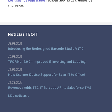
Los usuarios registrados
reciben GRATIS 25 créditos de
impresión.
Noticias TEC-IT
31/03/2025
Introducing the Redesigned Barcode Studio V17.0
10/03/2025
TFORMer 8.9.0 – Improved E-Invoicing and Labeling
19/02/2025
New Scanner Device Support for Scan-IT to Office!
19/11/2024
Revenova Adds TEC-IT Barcode API to Salesforce TMS
Más noticias...