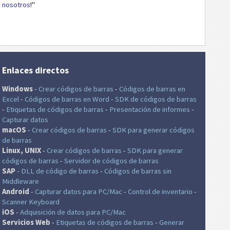
nosotros
!"
Enlaces directos
Windows
-
Crear códigos de barras
-
Códigos de barras en
Excel
-
Códigos de barras en Word
-
SDK de códigos de barras
-
Etiquetas de códigos de barras
-
Presentación de informes
-
Capturar datos
macOS
-
Crear códigos de barras
-
SDK para generar códigos
de barras
Linux, UNIX
-
Crear códigos de barras
-
SDK para generar
códigos de barras
-
Servidor de códigos de barras
SAP
-
DLL de código de barras
-
Códigos de barras sin
Middleware
Android
-
Capturar datos para PC/Mac
-
Control de inventario
-
Scanner Keyboard
iOS
-
Adquisición de datos para PC/Mac
Servicios Web
-
Etiquetas de códigos de barras
-
Generar