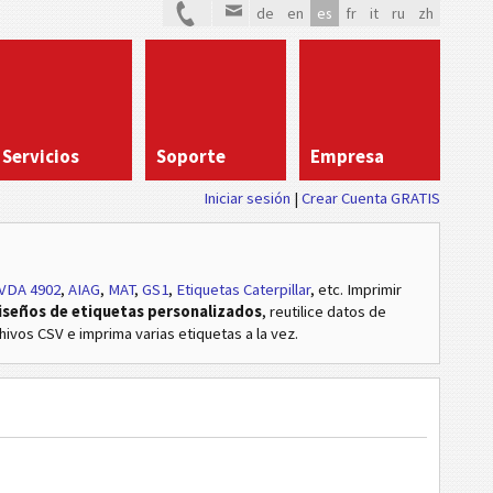
de
en
es
fr
it
ru
zh
Servicios
Soporte
Empresa
Iniciar sesión
Crear Cuenta GRATIS
VDA 4902
,
AIAG
,
MAT
,
GS1
,
Etiquetas Caterpillar
, etc
. Imprimir
iseños de etiquetas personalizados
, reutilice datos de
hivos CSV e imprima varias etiquetas a la vez.