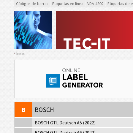
Códigos de barras
Etiquetas en línea
VDA-4902
Etiquetas de 
VW
Volkswagen GTL
GM
General Motors
CAT
Caterpillar
Inicio
GS1
Etiquetas GS1
O
Odette
G
Galia
B
BOSCH
BOSCH GTL Deutsch A5 (2022)
BOSCH GTL Deutsch A6 (2022)