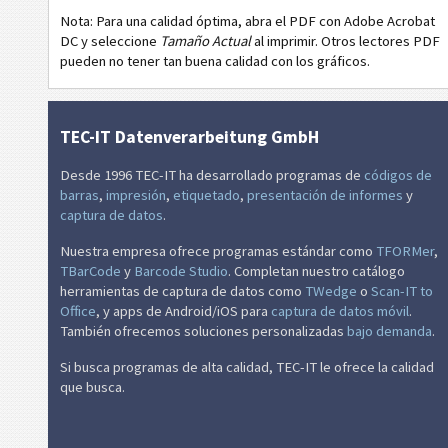
Nota: Para una calidad óptima, abra el PDF con Adobe Acrobat
LTO
Etiquetas LTO
DC y seleccione
Tamaño Actual
al imprimir. Otros lectores PDF
pueden no tener tan buena calidad con los gráficos.
I
Etiquetas para inventario
TEC-IT Datenverarbeitung GmbH
NF
Etiquetas de Nutrición
Desde 1996 TEC-IT ha desarrollado programas de
códigos de
barras
,
impresión
,
etiquetado
,
presentación de informes
y
€
Mandato SEPA
captura de datos
.
Nuestra empresa ofrece programas estándar como
TFORMer
,
₣
Factura-QR suiza
TBarCode
y
Barcode Studio
. Completan nuestro catálogo
herramientas de captura de datos como
TWedge
o
Scan-IT to
M
Miscelánea
Office
, y apps de Android/iOS para
captura de datos móvil
.
También ofrecemos soluciones personalizadas
bajo demanda
.
Si busca programas de alta calidad, TEC-IT le ofrece la calidad
que busca.