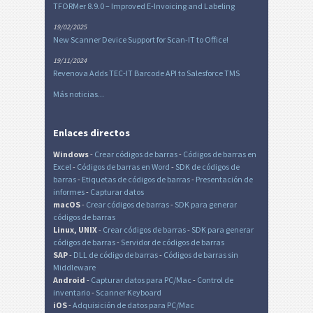
TFORMer 8.9.0 – Improved E-Invoicing and Labeling
19/02/2025
New Scanner Device Support for Scan-IT to Office!
19/11/2024
Revenova Adds TEC-IT Barcode API to Salesforce TMS
Más noticias...
Enlaces directos
Windows
-
Crear códigos de barras
-
Códigos de barras en
Excel
-
Códigos de barras en Word
-
SDK de códigos de
barras
-
Etiquetas de códigos de barras
-
Presentación de
informes
-
Capturar datos
macOS
-
Crear códigos de barras
-
SDK para generar
códigos de barras
Linux, UNIX
-
Crear códigos de barras
-
SDK para generar
códigos de barras
-
Servidor de códigos de barras
SAP
-
DLL de código de barras
-
Códigos de barras sin
Middleware
Android
-
Capturar datos para PC/Mac
-
Control de
inventario
-
Scanner Keyboard
iOS
-
Adquisición de datos para PC/Mac