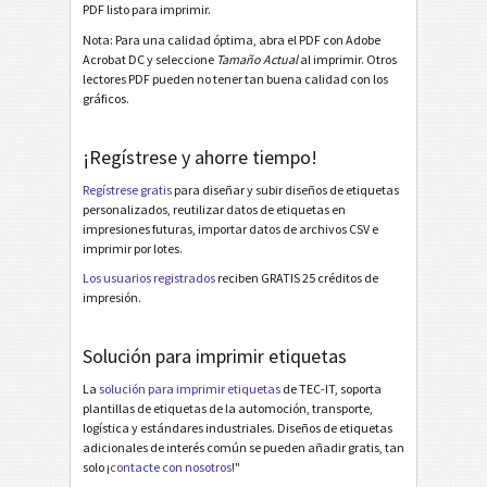
BOSCH GTL Deutsch KLT2 (2022)
PDF listo para imprimir.
BOSCH GTL English A5 (2022)
Nota: Para una calidad óptima, abra el PDF con Adobe
Acrobat DC y seleccione
Tamaño Actual
al imprimir. Otros
BOSCH GTL English A6 (2022)
lectores PDF pueden no tener tan buena calidad con los
gráficos.
BOSCH GTL English Half Letter (2022)
BOSCH GTL English SLC1 (2022)
¡Regístrese y ahorre tiempo!
BOSCH GTL English SLC2 (2022)
Regístrese gratis
para diseñar y subir diseños de etiquetas
personalizados, reutilizar datos de etiquetas en
BOSCH MAT Label 70*48
impresiones futuras, importar datos de archivos CSV e
imprimir por lotes.
BOSCH MAT Label KLT
Los usuarios registrados
reciben GRATIS 25 créditos de
BOSCH Neutral 70x17mm
impresión.
BOSCH Neutral 17x17mm
Solución para imprimir etiquetas
Etiquetas MAT
MAT
La
solución para imprimir etiquetas
de TEC-IT, soporta
plantillas de etiquetas de la automoción, transporte,
logística y estándares industriales. Diseños de etiquetas
Etiquetas LTO
LTO
adicionales de interés común se pueden añadir gratis, tan
solo ¡
contacte con nosotros
!"