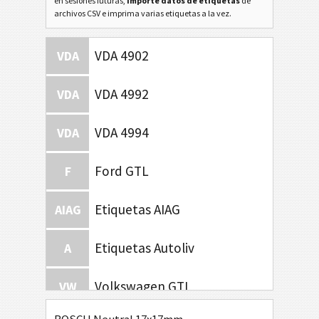
en sesiones futuras,
importe datos de etiquetas
de
archivos CSV e imprima varias etiquetas a la vez.
VDA 4902
VDA
VDA 4992
VDA
VDA 4994
VDA
Ford GTL
F
Etiquetas AIAG
AIAG
Etiquetas Autoliv
A
Volkswagen GTL
VW