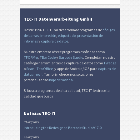
Etiquetas para inventario
I
Etiquetas de Nutrición
NF
TEC-IT Datenverarbeitung GmbH
Desde 1996 TEC-IT ha desarrollado programas de
códigos
Mandato SEPA
€
de barras
,
impresión
,
etiquetado
,
presentación de
informes
y
captura de datos
.
Factura-QR suiza
₣
Nuestra empresa ofrece programas estándar como
TFORMer
,
TBarCode
y
Barcode Studio
. Completan nuestro
catálogo herramientas de captura de datos como
TWedge
Miscelánea
M
o
Scan-IT to Office
, y apps de Android/iOS para
captura de
datos móvil
. También ofrecemos soluciones
personalizadas
bajo demanda
.
Si busca programas de alta calidad, TEC-IT le ofrece la
calidad que busca.
Noticias TEC-IT
31/03/2025
Introducing the Redesigned Barcode Studio V17.0
10/03/2025