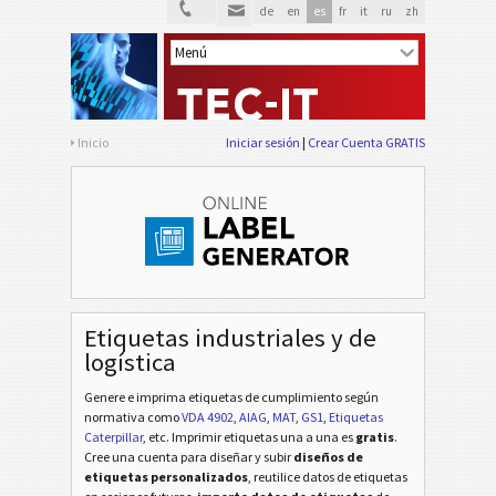
de
en
es
fr
it
ru
zh
Inicio
Iniciar sesión
Crear Cuenta GRATIS
Etiquetas industriales y de
logística
Genere e imprima etiquetas de cumplimiento según
normativa
como
VDA 4902
,
AIAG
,
MAT
,
GS1
,
Etiquetas
Caterpillar
, etc
. Imprimir etiquetas una a una es
gratis
.
Cree una cuenta para diseñar y subir
diseños de
etiquetas personalizados
, reutilice datos de etiquetas