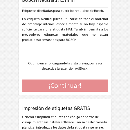
BOSCH Neutral 17x17mm
General Motors
GM
Etiquetas diseñadas para cubrir los requisitos de Bosch.
Caterpillar
CAT
La etiqueta Neutral puede utilizarse en todo el material
de embalaje interior, especialmente si no hay espacio
suficiente para una etiqueta MAT. También permite a los
Etiquetas GS1
GS1
proveedores etiquetar materiales que no están
producidos o envasados para BOSCH.
Odette
O
Ocurrió un error cargando la vista previa, por favor
Galia
G
desactive la extensión AdBlock.
BOSCH
B
¡Continuar!
BOSCH GTL Deutsch A5 (2022)
BOSCH GTL Deutsch A6 (2022)
Impresión de etiquetas GRATIS
BOSCH GTL Deutsch Half Letter (2022)
Generar e imprimir etiquetas de código de barras de
BOSCH GTL Deutsch KLT1 (2022)
cumplimiento sin instalar software. Tan solo seleccione la
plantilla, introduzca los datos de la etiqueta y genere el