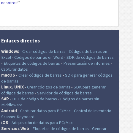
nosotros
!"
Enlaces directos
Windows
-
Crear códigos de barras
-
Códigos de barras en
Excel
-
Códigos de barras en Word
-
SDK de códigos de barras
-
Etiquetas de códigos de barras
-
Presentación de informes
-
Capturar datos
macOS
-
Crear códigos de barras
-
SDK para generar códigos
de barras
Linux, UNIX
-
Crear códigos de barras
-
SDK para generar
códigos de barras
-
Servidor de códigos de barras
SAP
-
DLL de código de barras
-
Códigos de barras sin
Middleware
Android
-
Capturar datos para PC/Mac
-
Control de inventario
-
Scanner Keyboard
iOS
-
Adquisición de datos para PC/Mac
Servicios Web
-
Etiquetas de códigos de barras
-
Generar