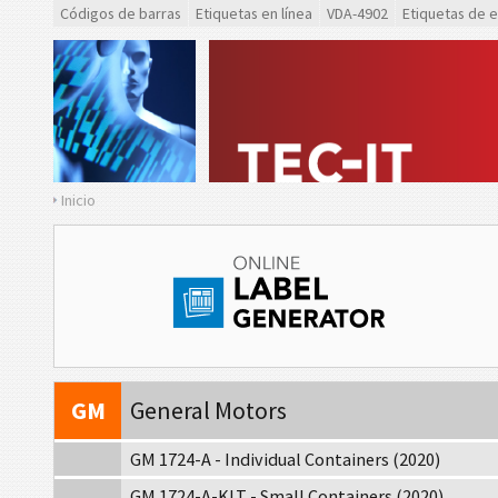
Códigos de barras
Etiquetas en línea
VDA-4902
Etiquetas de 
VDA
VDA 4992
VDA
VDA 4994
F
Ford GTL
Inicio
AIAG
Etiquetas AIAG
A
Etiquetas Autoliv
VW
Volkswagen GTL
GM
General Motors
GM 1724-A - Individual Containers (2020)
GM 1724-A-KLT - Small Containers (2020)