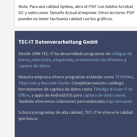
GS1
Etiquetas GS1
Nota: Para una calidad óptima, abra el PDF con Adobe Acrobat
DC y seleccione
Tamaño Actual
al imprimir. Otros lectores PDF
O
Odette
pueden no tener tan buena calidad con los gráficos.
G
Galia
TEC-IT Datenverarbeitung GmbH
B
BOSCH
Desde 1996 TEC-IT ha desarrollado programas de
códigos de
barras
,
impresión
,
etiquetado
,
presentación de informes
y
captura de datos
.
MAT
Etiquetas MAT
Nuestra empresa ofrece programas estándar como
TFORMer
,
TBarCode
y
Barcode Studio
. Completan nuestro catálogo
LTO
Etiquetas LTO
herramientas de captura de datos como
TWedge
o
Scan-IT to
Office
, y apps de Android/iOS para
captura de datos móvil
.
I
Etiquetas para inventario
También ofrecemos soluciones personalizadas
bajo demanda
.
Si busca programas de alta calidad, TEC-IT le ofrece la calidad
NF
Etiquetas de Nutrición
que busca.
€
Mandato SEPA