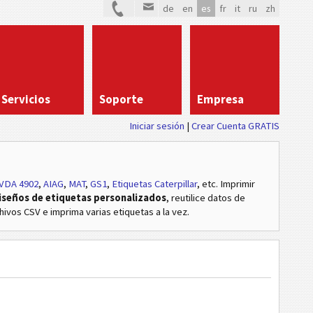
de
en
es
fr
it
ru
zh
Servicios
Soporte
Empresa
Iniciar sesión
Crear Cuenta GRATIS
VDA 4902
,
AIAG
,
MAT
,
GS1
,
Etiquetas Caterpillar
, etc
. Imprimir
iseños de etiquetas personalizados
, reutilice datos de
hivos CSV e imprima varias etiquetas a la vez.