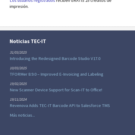
Los usuarios registrados
reciben GRATIS 25 créditos de
impresión.
Noticias TEC-IT
31/03/2025
Introducing the Redesigned Barcode Studio V17.0
10/03/2025
TFORMer 8.9.0 – Improved E-Invoicing and Labeling
19/02/2025
New Scanner Device Support for Scan-IT to Office!
19/11/2024
Revenova Adds TEC-IT Barcode API to Salesforce TMS
Más noticias...