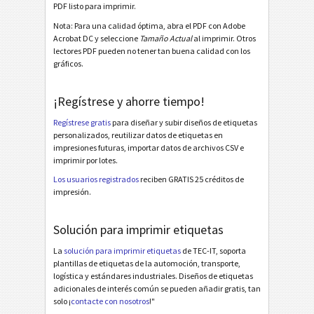
PDF listo para imprimir.
Odette OTL 3 - License Plate - Master Multiple
Nota: Para una calidad óptima, abra el PDF con Adobe
Acrobat DC y seleccione
Tamaño Actual
al imprimir. Otros
Odette OTL 3 - License Plate - Master Mixed
lectores PDF pueden no tener tan buena calidad con los
gráficos.
Odette OTL 3 - L3P - Single / Master
Odette OTL 3 - L3P - Master Multiple
¡Regístrese y ahorre tiempo!
Odette OTL 3 - L3P - Master Mixed
Regístrese gratis
para diseñar y subir diseños de etiquetas
Odette OTL 3 - L3P License Plate - Single / Master
personalizados, reutilizar datos de etiquetas en
impresiones futuras, importar datos de archivos CSV e
Odette OTL 3 - L3P License Plate - Master Multiple
imprimir por lotes.
Los usuarios registrados
reciben GRATIS 25 créditos de
Odette OTL 3 - L3P License Plate - Master Mixed
impresión.
Michelin MP06-EU Label (Odette format)
Solución para imprimir etiquetas
Galia
G
La
solución para imprimir etiquetas
de TEC-IT, soporta
plantillas de etiquetas de la automoción, transporte,
BOSCH
B
logística y estándares industriales. Diseños de etiquetas
adicionales de interés común se pueden añadir gratis, tan
solo ¡
contacte con nosotros
!"
Etiquetas MAT
MAT