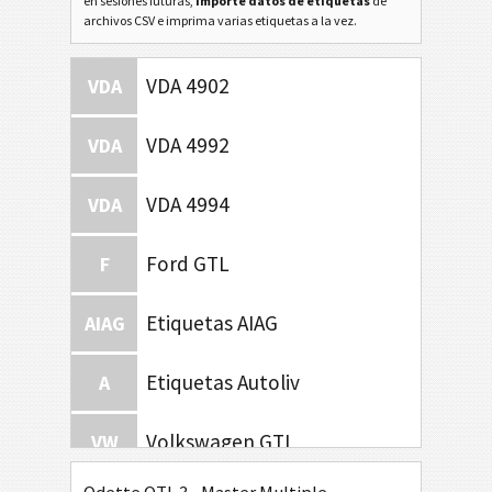
en sesiones futuras,
importe datos de etiquetas
de
archivos CSV e imprima varias etiquetas a la vez.
VDA 4902
VDA
VDA 4992
VDA
VDA 4994
VDA
Ford GTL
F
Etiquetas AIAG
AIAG
Etiquetas Autoliv
A
Volkswagen GTL
VW