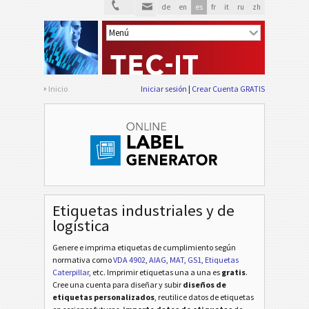
de
en
es
fr
it
ru
zh
Inicio
Iniciar sesión
Crear Cuenta GRATIS
Etiquetas industriales y de
logística
Genere e imprima etiquetas de cumplimiento según
normativa
como
VDA 4902
,
AIAG
,
MAT
,
GS1
,
Etiquetas
Caterpillar
, etc
. Imprimir etiquetas una a una es
gratis
.
Cree una cuenta para diseñar y subir
diseños de
etiquetas personalizados
, reutilice datos de etiquetas