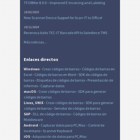
TFORMer 8.9.0 – Improved E-Invoicing and Labeling
19/02/2025
New Scanner Device Support for Scan-IT to Office!
19/11/2024
Revenova Adds TEC-IT Barcode API to Salesforce TMS
Más noticias...
Enlaces directos
Windows
-
Crear códigos de barras
-
Códigos de barras en
Excel
-
Códigos de barras en Word
-
SDK de códigos de
barras
-
Etiquetas de códigos de barras
-
Presentación de
informes
-
Capturar datos
macOS
-
Crear códigos de barras
-
SDK para generar
códigos de barras
Linux, UNIX
-
Crear códigos de barras
-
SDK para generar
códigos de barras
-
Servidor de códigos de barras
SAP
-
DLL de código de barras
-
Códigos de barras sin
Middleware
Android
-
Capturar datos para PC/Mac
-
Control de
inventario
-
Scanner Keyboard
iOS
-
Adquisición de datos para PC/Mac