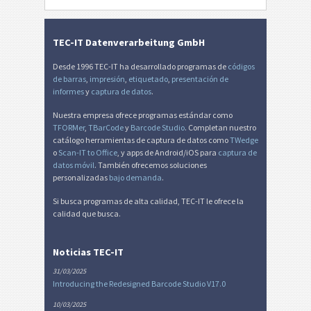
Etiquetas LTO
LTO
TEC-IT Datenverarbeitung GmbH
Desde 1996 TEC-IT ha desarrollado programas de
códigos
Etiquetas para inventario
I
de barras
,
impresión
,
etiquetado
,
presentación de
informes
y
captura de datos
.
Etiquetas de Nutrición
NF
Nuestra empresa ofrece programas estándar como
TFORMer
,
TBarCode
y
Barcode Studio
. Completan nuestro
catálogo herramientas de captura de datos como
TWedge
Mandato SEPA
€
o
Scan-IT to Office
, y apps de Android/iOS para
captura de
datos móvil
. También ofrecemos soluciones
personalizadas
bajo demanda
.
Factura-QR suiza
₣
Si busca programas de alta calidad, TEC-IT le ofrece la
calidad que busca.
Miscelánea
M
Noticias TEC-IT
31/03/2025
Introducing the Redesigned Barcode Studio V17.0
10/03/2025