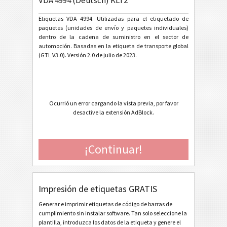
VDA 4994 (Deutsch) KLT2
VDA 4994 (English) KLT2
Etiquetas VDA 4994. Utilizadas para el etiquetado de
Ford GTL
F
paquetes (unidades de envío y paquetes individuales)
dentro de la cadena de suministro en el sector de
automoción. Basadas en la etiqueta de transporte global
Etiquetas AIAG
AIAG
(GTL V3.0). Versión 2.0 de julio de 2023.
Etiquetas Autoliv
A
Ocurrió un error cargando la vista previa, por favor
Volkswagen GTL
VW
desactive la extensión AdBlock.
General Motors
GM
¡Continuar!
Caterpillar
CAT
Impresión de etiquetas GRATIS
Etiquetas GS1
GS1
Generar e imprimir etiquetas de código de barras de
cumplimiento sin instalar software. Tan solo seleccione la
Odette
O
plantilla, introduzca los datos de la etiqueta y genere el