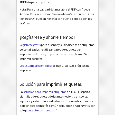
PDF listo para imprimir.
Galia
Nota: Para una calidad óptima, abra el PDF con Adobe
G
Acrobat DC y seleccione
Tamaño Actual
al imprimir. Otros
lectores PDF pueden no tener tan buena calidad con los
BOSCH
gráficos.
B
¡Regístrese y ahorre tiempo!
Etiquetas MAT
MAT
Regístrese gratis
para diseñar y subir diseños de etiquetas
personalizados, reutilizar datos de etiquetas en
Etiquetas LTO
LTO
impresiones futuras, importar datos de archivos CSV e
imprimir por lotes.
Etiquetas para inventario
I
Los usuarios registrados
reciben GRATIS 25 créditos de
impresión.
Etiquetas de Nutrición
NF
Solución para imprimir etiquetas
La
solución para imprimir etiquetas
de TEC-IT, soporta
Mandato SEPA
€
plantillas de etiquetas de la automoción, transporte,
logística y estándares industriales. Diseños de etiquetas
adicionales de interés común se pueden añadir gratis, tan
Factura-QR suiza
₣
solo ¡
contacte con nosotros
!"