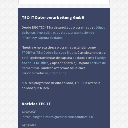
Miscelánea
M
TEC-IT Datenverarbeitung GmbH
Desde 1996 TEC-IT ha desarrollado programas de
códigos
de barras
,
impresión
,
etiquetado
,
presentación de
informes
y
captura de datos
.
Nuestra empresa ofrece programas estándar como
TFORMer
,
TBarCode
y
Barcode Studio
. Completan nuestro
catálogo herramientas de captura de datos como
TWedge
o
Scan-IT to Office
, y apps de Android/iOS para
captura de
datos móvil
. También ofrecemos soluciones
personalizadas
bajo demanda
.
Si busca programas de alta calidad, TEC-IT le ofrece la
calidad que busca.
Noticias TEC-IT
31/03/2025
Introducing the Redesigned Barcode Studio V17.0
10/03/2025