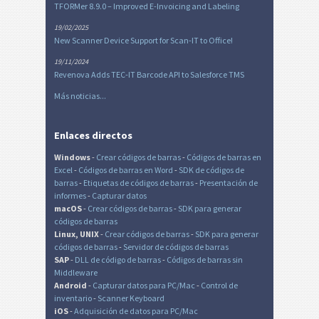
TFORMer 8.9.0 – Improved E-Invoicing and Labeling
19/02/2025
New Scanner Device Support for Scan-IT to Office!
19/11/2024
Revenova Adds TEC-IT Barcode API to Salesforce TMS
Más noticias...
Enlaces directos
Windows
-
Crear códigos de barras
-
Códigos de barras en
Excel
-
Códigos de barras en Word
-
SDK de códigos de
barras
-
Etiquetas de códigos de barras
-
Presentación de
informes
-
Capturar datos
macOS
-
Crear códigos de barras
-
SDK para generar
códigos de barras
Linux, UNIX
-
Crear códigos de barras
-
SDK para generar
códigos de barras
-
Servidor de códigos de barras
SAP
-
DLL de código de barras
-
Códigos de barras sin
Middleware
Android
-
Capturar datos para PC/Mac
-
Control de
inventario
-
Scanner Keyboard
iOS
-
Adquisición de datos para PC/Mac