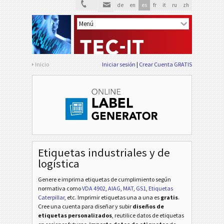
de
en
es
fr
it
ru
zh
Inicio
Iniciar sesión
Crear Cuenta GRATIS
Etiquetas industriales y de
logística
Genere e imprima etiquetas de cumplimiento según
normativa
como
VDA 4902
,
AIAG
,
MAT
,
GS1
,
Etiquetas
Caterpillar
, etc
. Imprimir etiquetas una a una es
gratis
.
Cree una cuenta para diseñar y subir
diseños de
etiquetas personalizados
, reutilice datos de etiquetas