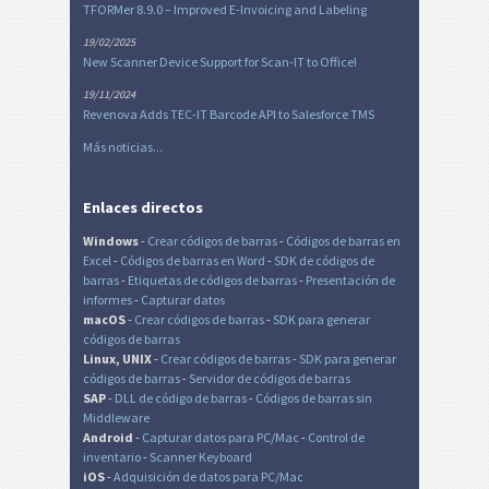
TFORMer 8.9.0 – Improved E-Invoicing and Labeling
19/02/2025
New Scanner Device Support for Scan-IT to Office!
19/11/2024
Revenova Adds TEC-IT Barcode API to Salesforce TMS
Más noticias...
Enlaces directos
Windows
-
Crear códigos de barras
-
Códigos de barras en
Excel
-
Códigos de barras en Word
-
SDK de códigos de
barras
-
Etiquetas de códigos de barras
-
Presentación de
informes
-
Capturar datos
macOS
-
Crear códigos de barras
-
SDK para generar
códigos de barras
Linux, UNIX
-
Crear códigos de barras
-
SDK para generar
códigos de barras
-
Servidor de códigos de barras
SAP
-
DLL de código de barras
-
Códigos de barras sin
Middleware
Android
-
Capturar datos para PC/Mac
-
Control de
inventario
-
Scanner Keyboard
iOS
-
Adquisición de datos para PC/Mac