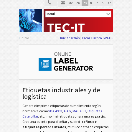
de
en
es
fr
it
ru
zh
Inicio
Iniciar sesión
Crear Cuenta GRATIS
Etiquetas industriales y de
logística
Genere e imprima etiquetas de cumplimiento según
normativa
como
VDA 4902
,
AIAG
,
MAT
,
GS1
,
Etiquetas
Caterpillar
, etc
. Imprimir etiquetas una a una es
gratis
.
Cree una cuenta para diseñar y subir
diseños de
etiquetas personalizados
, reutilice datos de etiquetas