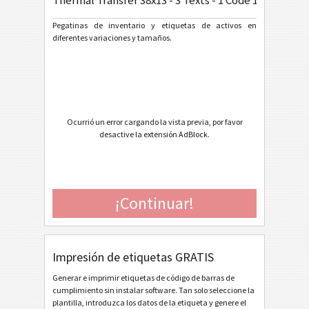
Thermal Transfer 38x13 - 3 Texts - 1 Code 128
General Motors
GM
Pegatinas de inventario y etiquetas de activos en
diferentes variaciones y tamaños.
Caterpillar
CAT
Etiquetas GS1
GS1
Odette
O
Ocurrió un error cargando la vista previa, por favor
desactive la extensión AdBlock.
Galia
G
BOSCH
B
¡Continuar!
Etiquetas MAT
MAT
Impresión de etiquetas GRATIS
Etiquetas LTO
LTO
Generar e imprimir etiquetas de código de barras de
cumplimiento sin instalar software. Tan solo seleccione la
Etiquetas para inventario
I
plantilla, introduzca los datos de la etiqueta y genere el