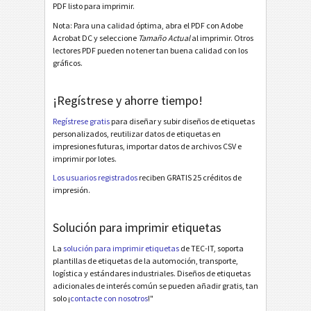
PDF listo para imprimir.
Avery Zweckform 3666 (38x21) - 2 Texts - 1 Barcode
Nota: Para una calidad óptima, abra el PDF con Adobe
Acrobat DC y seleccione
Tamaño Actual
al imprimir. Otros
Avery Zweckform 6121 (38x21) - 3 Texts - 1 Barcode
lectores PDF pueden no tener tan buena calidad con los
gráficos.
Avery Zweckform 6121 (38x21) - 3 Texts - 2 Barcodes
Avery Zweckform 6170 (64x36) - 3 Texts - 3 Barcodes
¡Regístrese y ahorre tiempo!
Avery Zweckform J4720 (45x21) - 2 Texts - 1 Barcode
Regístrese gratis
para diseñar y subir diseños de etiquetas
personalizados, reutilizar datos de etiquetas en
Avery Zweckform J4720 (45x21) - 3 Texts - 1 Barcode
impresiones futuras, importar datos de archivos CSV e
imprimir por lotes.
Avery Zweckform L4732 (35x16) - 3 Texts - 1 Barcode
Los usuarios registrados
reciben GRATIS 25 créditos de
Avery Zweckform L4732 (35x16) - 2 Texts - 1 1D Barcode
impresión.
Avery Zweckform L4732 (35x16) - 2 Texts - 1 2D Barcode
Solución para imprimir etiquetas
Thermal Transfer 38x13 - 2 Texts - 1 Code 39
La
solución para imprimir etiquetas
de TEC-IT, soporta
Thermal Transfer 38x13 - 2 Texts - 1 QR-Code
plantillas de etiquetas de la automoción, transporte,
logística y estándares industriales. Diseños de etiquetas
Thermal Transfer 38x13 - 3 Texts - 1 Code 128
adicionales de interés común se pueden añadir gratis, tan
Thermal Transfer 38x19 - 2 Texts - 1 Code 39
solo ¡
contacte con nosotros
!"