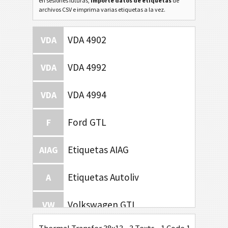
en sesiones futuras,
importe datos de etiquetas
de
archivos CSV e imprima varias etiquetas a la vez.
VDA 4902
VDA
VDA 4992
VDA
VDA 4994
VDA
Ford GTL
F
Etiquetas AIAG
AIAG
Etiquetas Autoliv
A
Volkswagen GTL
VW