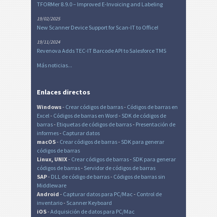
TFORMer 8.9.0 – Improved E-Invoicing and Labeling
19/02/2025
New Scanner Device Support for Scan-IT to Office!
19/11/2024
Revenova Adds TEC-IT Barcode API to Salesforce TMS
Más noticias...
Enlaces directos
Windows
-
Crear códigos de barras
-
Códigos de barras en
Excel
-
Códigos de barras en Word
-
SDK de códigos de
barras
-
Etiquetas de códigos de barras
-
Presentación de
informes
-
Capturar datos
macOS
-
Crear códigos de barras
-
SDK para generar
códigos de barras
Linux, UNIX
-
Crear códigos de barras
-
SDK para generar
códigos de barras
-
Servidor de códigos de barras
SAP
-
DLL de código de barras
-
Códigos de barras sin
Middleware
Android
-
Capturar datos para PC/Mac
-
Control de
inventario
-
Scanner Keyboard
iOS
-
Adquisición de datos para PC/Mac