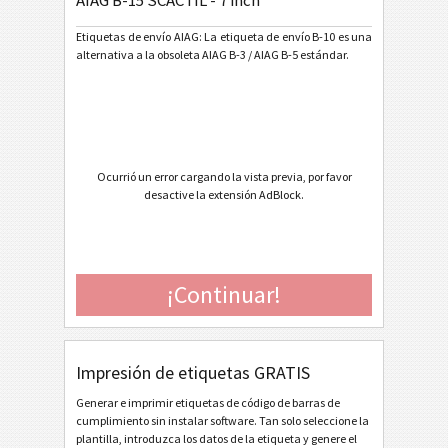
AIAG B-15 SCACTIL - 7 inch
AIAG B-15 SCACTIL - 5 inch
Etiquetas de envío AIAG: La etiqueta de envío B-10 es una
AIAG B-15 SCACTIL - 7 inch
alternativa a la obsoleta AIAG B-3 / AIAG B-5 estándar.
AIAG B-3 Shipping/Parts Identification Label
AIAG B-5 Primary Metals Identification Tag
Etiquetas Autoliv
A
Ocurrió un error cargando la vista previa, por favor
desactive la extensión AdBlock.
Volkswagen GTL
VW
General Motors
GM
¡Continuar!
Caterpillar
CAT
Impresión de etiquetas GRATIS
Etiquetas GS1
GS1
Generar e imprimir etiquetas de código de barras de
cumplimiento sin instalar software. Tan solo seleccione la
Odette
O
plantilla, introduzca los datos de la etiqueta y genere el