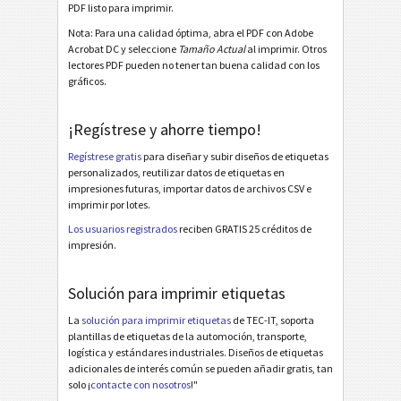
PDF listo para imprimir.
Galia
Nota: Para una calidad óptima, abra el PDF con Adobe
G
Acrobat DC y seleccione
Tamaño Actual
al imprimir. Otros
lectores PDF pueden no tener tan buena calidad con los
BOSCH
gráficos.
B
¡Regístrese y ahorre tiempo!
Etiquetas MAT
MAT
Regístrese gratis
para diseñar y subir diseños de etiquetas
personalizados, reutilizar datos de etiquetas en
Etiquetas LTO
LTO
impresiones futuras, importar datos de archivos CSV e
imprimir por lotes.
Etiquetas para inventario
I
Los usuarios registrados
reciben GRATIS 25 créditos de
impresión.
Etiquetas de Nutrición
NF
Solución para imprimir etiquetas
La
solución para imprimir etiquetas
de TEC-IT, soporta
Mandato SEPA
€
plantillas de etiquetas de la automoción, transporte,
logística y estándares industriales. Diseños de etiquetas
adicionales de interés común se pueden añadir gratis, tan
Factura-QR suiza
₣
solo ¡
contacte con nosotros
!"