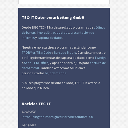
Miscelánea
M
TEC-IT Datenverarbeitung GmbH
Desde 1996 TEC-IT ha desarrollado programas de
códigos
de barras
,
impresión
,
etiquetado
,
presentación de
informes
y
captura de datos
.
Nuestra empresa ofrece programas estándar como
TFORMer
,
TBarCode
y
Barcode Studio
. Completan nuestro
catálogo herramientas de captura de datos como
TWedge
o
Scan-IT to Office
, y apps de Android/iOS para
captura de
datos móvil
. También ofrecemos soluciones
personalizadas
bajo demanda
.
Si busca programas de alta calidad, TEC-IT le ofrece la
calidad que busca.
Noticias TEC-IT
31/03/2025
Introducing the Redesigned Barcode Studio V17.0
10/03/2025