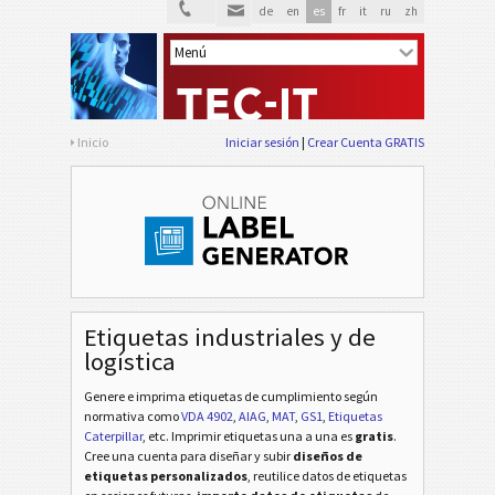
de
en
es
fr
it
ru
zh
Inicio
Iniciar sesión
Crear Cuenta GRATIS
Etiquetas industriales y de
logística
Genere e imprima etiquetas de cumplimiento según
normativa
como
VDA 4902
,
AIAG
,
MAT
,
GS1
,
Etiquetas
Caterpillar
, etc
. Imprimir etiquetas una a una es
gratis
.
Cree una cuenta para diseñar y subir
diseños de
etiquetas personalizados
, reutilice datos de etiquetas