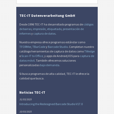
TEC-IT Datenverarbeitung GmbH
Desde 1996 TEC-IT ha desarrollado programas de
códigos
de barras
,
impresión
,
etiquetado
,
presentación de
informes
y
captura de datos
.
Nuestra empresa ofrece programas estándar como
TFORMer
,
TBarCode
y
Barcode Studio
. Completan nuestro
catálogo herramientas de captura de datos como
TWedge
o
Scan-IT to Office
, y apps de Android/iOS para
captura de
datos móvil
. También ofrecemos soluciones
personalizadas
bajo demanda
.
Si busca programas de alta calidad, TEC-IT le ofrece la
calidad que busca.
Noticias TEC-IT
31/03/2025
Introducing the Redesigned Barcode Studio V17.0
10/03/2025