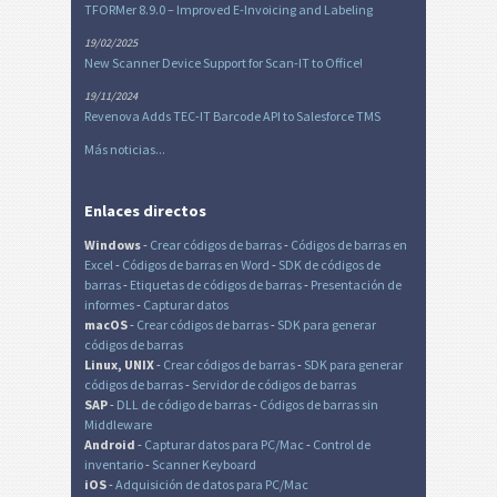
TFORMer 8.9.0 – Improved E-Invoicing and Labeling
19/02/2025
New Scanner Device Support for Scan-IT to Office!
19/11/2024
Revenova Adds TEC-IT Barcode API to Salesforce TMS
Más noticias...
Enlaces directos
Windows
-
Crear códigos de barras
-
Códigos de barras en
Excel
-
Códigos de barras en Word
-
SDK de códigos de
barras
-
Etiquetas de códigos de barras
-
Presentación de
informes
-
Capturar datos
macOS
-
Crear códigos de barras
-
SDK para generar
códigos de barras
Linux, UNIX
-
Crear códigos de barras
-
SDK para generar
códigos de barras
-
Servidor de códigos de barras
SAP
-
DLL de código de barras
-
Códigos de barras sin
Middleware
Android
-
Capturar datos para PC/Mac
-
Control de
inventario
-
Scanner Keyboard
iOS
-
Adquisición de datos para PC/Mac