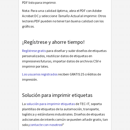
PDF listo para imprimir.
Etiquetas para inventario
Nota: Para una calidad óptima, abra el PDF con Adobe
I
Acrobat DC y seleccione
Tamaño Actual
al imprimir. Otros
lectores PDF pueden no tener tan buena calidad con los
Etiquetas de Nutrición
gráficos.
NF
¡Regístrese y ahorre tiempo!
Mandato SEPA
€
Regístrese gratis
para diseñar y subir diseños de etiquetas
personalizados, reutilizar datos de etiquetas en
Factura-QR suiza
₣
impresiones futuras, importar datos de archivos CSV e
imprimir por lotes.
Miscelánea
M
Los usuarios registrados
reciben GRATIS 25 créditos de
impresión.
Solución para imprimir etiquetas
La
solución para imprimir etiquetas
de TEC-IT, soporta
plantillas de etiquetas de la automoción, transporte,
logística y estándares industriales. Diseños de etiquetas
adicionales de interés común se pueden añadir gratis, tan
solo ¡
contacte con nosotros
!"