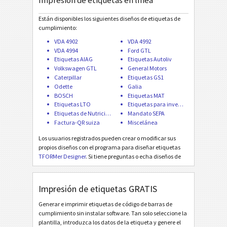
Impresión de etiquetas en línea
Volkswagen GTL
VW
Están disponibles los siguientes diseños de etiquetas de
General Motors
GM
cumplimiento:
VDA 4902
VDA 4992
VDA 4994
Ford GTL
Caterpillar
CAT
Etiquetas AIAG
Etiquetas Autoliv
Volkswagen GTL
General Motors
Caterpillar
Etiquetas GS1
Etiquetas GS1
GS1
Odette
Galia
BOSCH
Etiquetas MAT
Etiquetas LTO
Etiquetas para inventario
Odette
O
Etiquetas de Nutrición
Mandato SEPA
Factura-QR suiza
Miscelánea
Galia
G
Los usuarios registrados pueden crear o modificar sus
propios diseños con el programa para diseñar etiquetas
TFORMer Designer
. Si tiene preguntas o echa diseños de
BOSCH
B
etiquetas en falta, tan solo
póngase en contacto con
nosotros
. ¡Agregamos diseños de etiquetas de interés
general gratis!
Impresión de etiquetas GRATIS
Etiquetas MAT
MAT
Generar e imprimir etiquetas de código de barras de
cumplimiento sin instalar software. Tan solo seleccione la
Etiquetas LTO
LTO
plantilla, introduzca los datos de la etiqueta y genere el