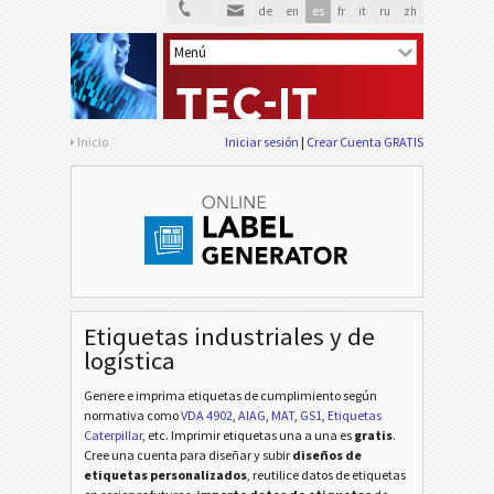
de
en
es
fr
it
ru
zh
Inicio
Iniciar sesión
Crear Cuenta GRATIS
Etiquetas industriales y de
VDA 4902
VDA
logística
Genere e imprima etiquetas de cumplimiento según
VDA 4992
VDA
normativa
como
VDA 4902
,
AIAG
,
MAT
,
GS1
,
Etiquetas
Caterpillar
, etc
. Imprimir etiquetas una a una es
gratis
.
Cree una cuenta para diseñar y subir
diseños de
VDA 4994
VDA
etiquetas personalizados
, reutilice datos de etiquetas