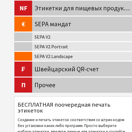
NF
Этикетки для пищевых продуктов
€
SEPA мандат
SEPA V2
SEPA V2 Portrait
SEPA V2 Landscape
₣
Швейцарский QR-счет
П
Прочее
БЕСПЛАТНАЯ поочередная печать
этикеток
Создание и печать этикеток соответствия со штрих-кодом
без установки каких-либо программ. Просто выберите
шаблон этикетки, введите данные для этикетки и создайте