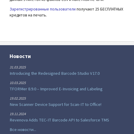
Зарегистрированные пользователи
получают 25 БЕСПЛАТНЫХ
кредитов на печать.
Новости
31.03.2025
Introducing the Redesigned Barcode Studio V17.0
10.03.2025
TFORMer 8.9.0 – Improved E-Invoicing and Labeling
19.02.2025
New Scanner Device Support for Scan-IT to Office!
19.11.2024
Revenova Adds TEC-IT Barcode API to Salesforce TMS
Все новости...