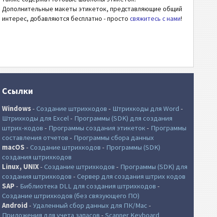
Дополнительные макеты этикеток, представляющие общий
интерес, добавляются бесплатно - просто
свяжитесь с нами
!
Ссылки
Windows
-
Создание штрихкодов
-
Штрихкоды для Word
-
Штрихкоды для Excel
-
Программы (SDK) для создания
штрих-кодов
-
Программы создания этикеток
-
Программы
составления отчетов
-
Программы сбора данных
macOS
-
Создание штрихкодов
-
Программы (SDK)
создания штрихкодов
Linux, UNIX
-
Создание штрихкодов
-
Программы (SDK) для
создания штрихкодов
-
Сервер для создания штрих кодов
SAP
-
Библиотека DLL для создания штрихкодов
-
Создание штрихкодов (без связующего ПО)
Android
-
Удаленный сбор данных для ПК/Mac
-
Приложения для учета запасов
-
Scanner Keyboard