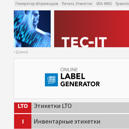
Генератор Штрихкодов
Печать Этикеток
VDA 4902
Трансп
CAT
Caterpillar
GS1
Этикетки GS1
O
Odette
Домой
G
Galia
B
BOSCH
MAT
Этикетки MAT
LTO
Этикетки LTO
I
Инвентарные этикетки