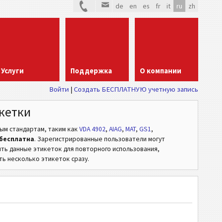
de
en
es
fr
it
ru
zh
Услуги
Поддержка
О компании
Войти
Создать БЕСПЛАТНУЮ учетную запись
кетки
вым стандартам,
таким как
VDA 4902
,
AIAG
,
MAT
,
GS1
,
бесплатна
. Зарегистрированные пользователи могут
ять данные этикеток для повторного использования,
ь несколько этикеток сразу.