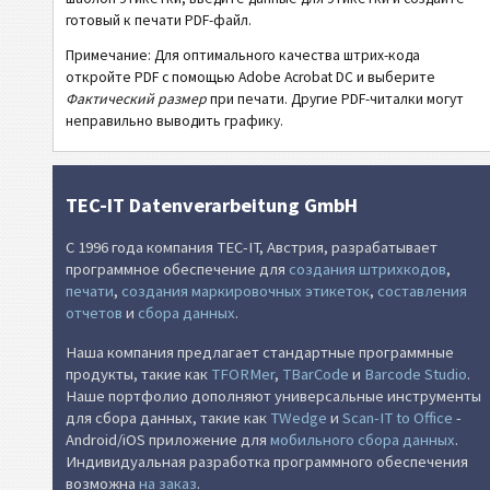
готовый к печати PDF-файл.
Примечание: Для оптимального качества штрих-кода
откройте PDF с помощью Adobe Acrobat DC и выберите
Фактический размер
при печати. Другие PDF-читалки могут
неправильно выводить графику.
TEC-IT Datenverarbeitung GmbH
С 1996 года компания TEC-IT, Австрия, разрабатывает
программное обеспечение для
создания штрихкодов
,
печати
,
создания маркировочных этикеток
,
составления
отчетов
и
сбора данных
.
Наша компания предлагает стандартные программные
продукты, такие как
TFORMer
,
TBarCode
и
Barcode Studio
.
Наше портфолио дополняют универсальные инструменты
для сбора данных, такие как
TWedge
и
Scan-IT to Office
-
Android/iOS приложение для
мобильного сбора данных
.
Индивидуальная разработка программного обеспечения
возможна
на заказ
.