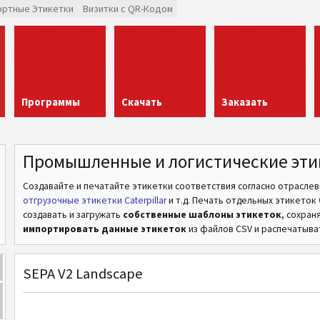
ортные Этикетки
Визитки с QR-Кодом
Программы
Скачать
Заказать
Промышленные и логистические эти
Создавайте и печатайте этикетки соответствия согласно отрасле
отгрузочные этикетки Caterpillar
и т.д.
Печать отдельных этикеток
создавать и загружать
собственные шаблоны этикеток
, сохран
импортировать данные этикеток
из файлов CSV и распечатыват
SEPA V2 Landscape