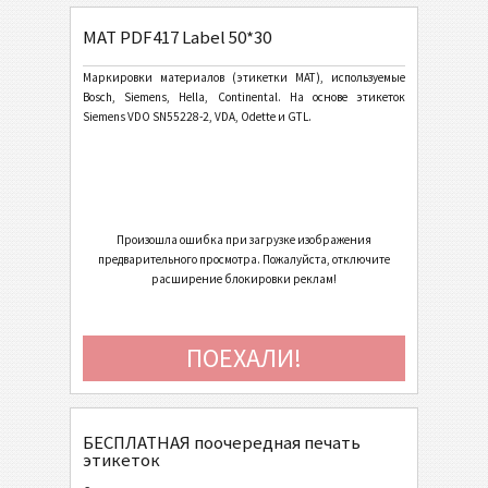
MAT PDF417 Label 50*30
General Motors
GM
Маркировки материалов (этикетки MAT), используемые
Bosch, Siemens, Hella, Continental. На основе этикеток
Caterpillar
CAT
Siemens VDO SN55228-2, VDA, Odette и GTL.
Этикетки GS1
GS1
Odette
O
Произошла ошибка при загрузке изображения
предварительного просмотра. Пожалуйста, отключите
Galia
G
расширение блокировки реклам!
BOSCH
B
ПОЕХАЛИ!
Этикетки MAT
MAT
БЕСПЛАТНАЯ поочередная печать
MAT Datamatrix Label 70*48
этикеток
MAT Datamatrix Label 100*40