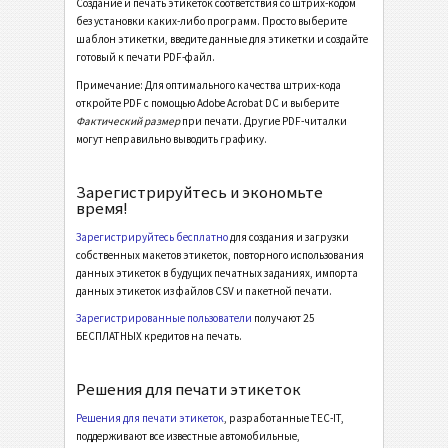
Создание и печать этикеток соответствия со штрих-кодом
без установки каких-либо программ. Просто выберите
MAT Datamatrix Label 110*40
шаблон этикетки, введите данные для этикетки и создайте
MAT Datamatrix Label 120*60
готовый к печати PDF-файл.
Примечание: Для оптимального качества штрих-кода
MAT Datamatrix Label KLT
откройте PDF с помощью Adobe Acrobat DC и выберите
Фактический размер
при печати. Другие PDF-читалки
MAT Datamatrix Master Label
могут неправильно выводить графику.
MAT PDF417 Label 50*30
Зарегистрируйтесь и экономьте
MAT PDF417 Label 100*40
время!
MAT PDF417 Label 120*60
Зарегистрируйтесь бесплатно
для создания и загрузки
собственных макетов этикеток, повторного использования
Этикетки LTO
LTO
данных этикеток в будущих печатных заданиях, импорта
данных этикеток из файлов CSV и пакетной печати.
Инвентарные этикетки
Зарегистрированные пользователи
получают 25
I
БЕСПЛАТНЫХ кредитов на печать.
Этикетки для пищевых продуктов
NF
Решения для печати этикеток
Решения для печати этикеток
, разработанные TEC-IT,
SEPA мандат
€
поддерживают все известные автомобильные,