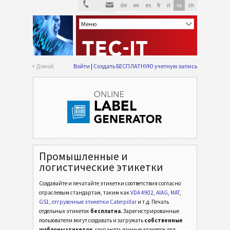
de
en
es
fr
it
ru
zh
Домой
Войти
Создать БЕСПЛАТНУЮ учетную запись
Промышленные и
логистические этикетки
Создавайте и печатайте этикетки соответствия согласно
отраслевым стандартам,
таким как
VDA 4902
,
AIAG
,
MAT
,
GS1
,
отгрузочные этикетки Caterpillar
и т.д.
Печать
отдельных этикеток
бесплатна
. Зарегистрированные
пользователи могут создавать и загружать
собственные
шаблоны этикеток
, сохранять данные этикеток для