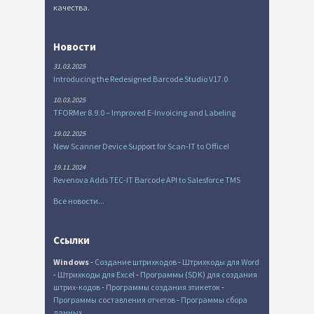
качества.
Новости
31.03.2025
Introducing the Redesigned Barcode Studio V17.0
10.03.2025
TFORMer 8.9.0 – Improved E-Invoicing and Labeling
19.02.2025
New Scanner Device Support for Scan-IT to Office!
19.11.2024
Revenova Adds TEC-IT Barcode API to Salesforce TMS
Все новости...
Ссылки
Windows
-
Создание штрихкодов
-
Штрихкоды для Word
-
Штрихкоды для Excel
-
Программы (SDK) для создания
штрих-кодов
-
Программы создания этикеток
-
Программы составления отчетов
-
Программы сбора
данных