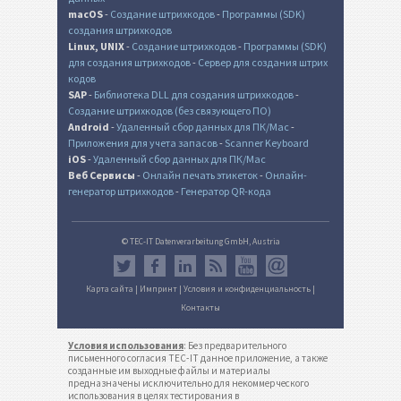
macOS
-
Создание штрихкодов
-
Программы (SDK)
создания штрихкодов
Linux, UNIX
-
Создание штрихкодов
-
Программы (SDK)
для создания штрихкодов
-
Сервер для создания штрих
кодов
SAP
-
Библиотека DLL для создания штрихкодов
-
Создание штрихкодов (без связующего ПО)
Android
-
Удаленный сбор данных для ПК/Mac
-
Приложения для учета запасов
-
Scanner Keyboard
iOS
-
Удаленный сбор данных для ПК/Mac
Веб Сервисы
-
Онлайн печать этикеток
-
Онлайн-
генератор штрихкодов
-
Генератор QR-кода
© TEC-IT Datenverarbeitung GmbH, Austria
Карта сайта
|
Импринт
|
Условия и конфиденциальность
|
Контакты
Условия использования
: Без предварительного
письменного согласия TEC-IT данное приложение, а также
созданные им выходные файлы и материалы
предназначены исключительно для некоммерческого
использования в целях тестирования в