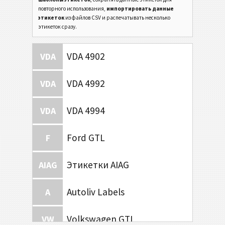
повторного использования,
импортировать данные
этикеток
из файлов CSV и распечатывать несколько
этикеток сразу.
VDA 4902
VDA
VDA 4992
VDA
VDA 4994
VDA
Ford GTL
F
Этикетки AIAG
AIAG
Autoliv Labels
A
Volkswagen GTL
VW