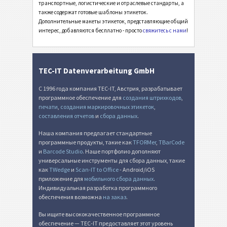
транспортные, логистические и отраслевые стандарты, а
также содержат готовые шаблоны этикеток.
Швейцарский QR-счет
₣
Дополнительные макеты этикеток, представляющие общий
интерес, добавляются бесплатно - просто
свяжитесь с нами
!
Прочее
П
TEC-IT Datenverarbeitung GmbH
С 1996 года компания TEC-IT, Австрия, разрабатывает
программное обеспечение для
создания штрихкодов
,
печати
,
создания маркировочных этикеток
,
составления отчетов
и
сбора данных
.
Наша компания предлагает стандартные
программные продукты, такие как
TFORMer
,
TBarCode
и
Barcode Studio
. Наше портфолио дополняют
универсальные инструменты для сбора данных, такие
как
TWedge
и
Scan-IT to Office
- Android/iOS
приложение для
мобильного сбора данных
.
Индивидуальная разработка программного
обеспечения возможна
на заказ
.
Вы ищите высококачественное программное
обеспечение — TEC-IT предоставляет этот уровень