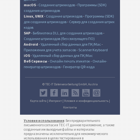
macOS
-
Создание штрихкодов
-
Программы (SDK)
создания штрихкодов
Linux, UNIX
-
Создание штрихкодов
-
Программы (SDK)
для создания штрихкодов
-
Сервер для создания штрих
кодов
SAP
-
Библиотека DLL для создания штрихкодов
-
Создание штрихкодов (без связующего ПО)
Android
-
Удаленный сбор данных для ПК/Mac
-
Приложения для учета запасов
-
Scanner Keyboard
iOS
-
Удаленный сбор данных для ПК/Mac
Веб Сервисы
-
Онлайн печать этикеток
-
Онлайн-
генератор штрихкодов
-
Генератор QR-кода
© TEC-IT Datenverarbeitung GmbH, Austria
Карта сайта
|
Импринт
|
Условия и конфиденциальность
|
Контакты
Условия использования
: Без предварительного
письменного согласия TEC-IT данное приложение, а также
созданные им выходные файлы и материалы
предназначены исключительно для некоммерческого
использования в целях тестирования в