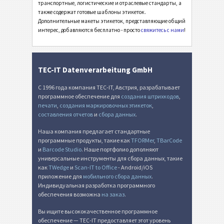
Инвентарные этикетки
I
транспортные, логистические и отраслевые стандарты, а
также содержат готовые шаблоны этикеток.
Дополнительные макеты этикеток, представляющие общий
Этикетки для пищевых продуктов
NF
интерес, добавляются бесплатно - просто
свяжитесь с нами
!
SEPA мандат
€
TEC-IT Datenverarbeitung GmbH
Швейцарский QR-счет
₣
С 1996 года компания TEC-IT, Австрия, разрабатывает
программное обеспечение для
создания штрихкодов
,
печати
,
создания маркировочных этикеток
,
Прочее
П
составления отчетов
и
сбора данных
.
Наша компания предлагает стандартные
программные продукты, такие как
TFORMer
,
TBarCode
и
Barcode Studio
. Наше портфолио дополняют
универсальные инструменты для сбора данных, такие
как
TWedge
и
Scan-IT to Office
- Android/iOS
приложение для
мобильного сбора данных
.
Индивидуальная разработка программного
обеспечения возможна
на заказ
.
Вы ищите высококачественное программное
обеспечение — TEC-IT предоставляет этот уровень