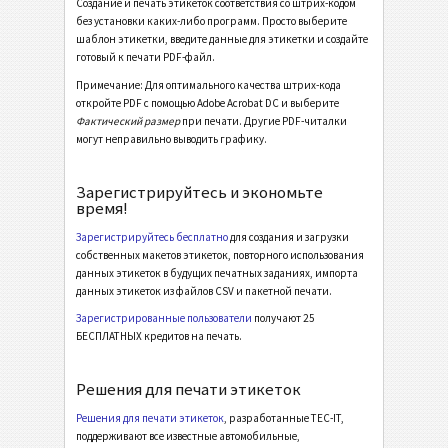
Создание и печать этикеток соответствия со штрих-кодом
Galia ETI.9 - License Plate - Master Multiple
без установки каких-либо программ. Просто выберите
шаблон этикетки, введите данные для этикетки и создайте
Galia ETI.9 - License Plate - Master Mixed
готовый к печати PDF-файл.
Galia ETI.9 - L3P - Single / Master
Примечание: Для оптимального качества штрих-кода
откройте PDF с помощью Adobe Acrobat DC и выберите
Galia ETI.9 - L3P - Master Multiple
Фактический размер
при печати. Другие PDF-читалки
могут неправильно выводить графику.
Galia ETI.9 - L3P - Master Mixed
Galia ETI.9 - L3P License Plate - Single / Master
Зарегистрируйтесь и экономьте
время!
Galia ETI.9 - L3P License Plate - Master Multiple
Зарегистрируйтесь бесплатно
для создания и загрузки
Galia ETI.9 - L3P License Plate - Master Mixed
собственных макетов этикеток, повторного использования
данных этикеток в будущих печатных заданиях, импорта
BOSCH
B
данных этикеток из файлов CSV и пакетной печати.
Зарегистрированные пользователи
получают 25
БЕСПЛАТНЫХ кредитов на печать.
Этикетки MAT
MAT
Решения для печати этикеток
Этикетки LTO
LTO
Решения для печати этикеток
, разработанные TEC-IT,
поддерживают все известные автомобильные,