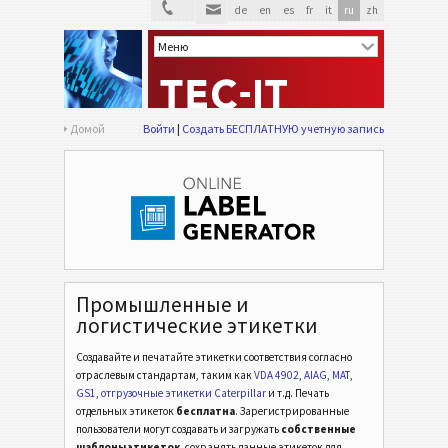
de
en
es
fr
it
ru
zh
Домой
Войти
Создать БЕСПЛАТНУЮ учетную запись
Промышленные и
логистические этикетки
Создавайте и печатайте этикетки соответствия согласно
отраслевым стандартам,
таким как
VDA 4902
,
AIAG
,
MAT
,
GS1
,
отгрузочные этикетки Caterpillar
и т.д.
Печать
отдельных этикеток
бесплатна
. Зарегистрированные
пользователи могут создавать и загружать
собственные
шаблоны этикеток
, сохранять данные этикеток для