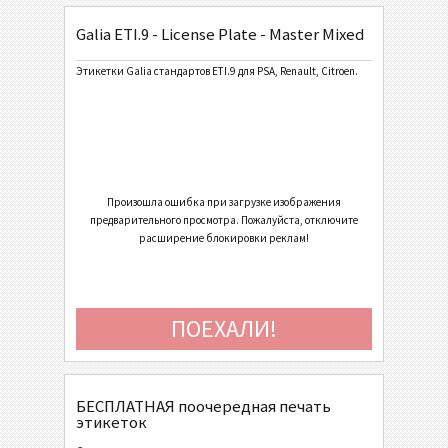
Galia ETI.9 - License Plate - Master Mixed
General Motors
GM
Этикетки Galia стандартов ETI.9 для PSA, Renault, Citroen.
Caterpillar
CAT
Этикетки GS1
GS1
Odette
O
Произошла ошибка при загрузке изображения
предварительного просмотра. Пожалуйста, отключите
расширение блокировки реклам!
Galia
G
Galia ETI.9 - Generic
ПОЕХАЛИ!
Galia ETI.9 - Single / Master
Galia ETI.9 - Master Multiple
Galia ETI.9 - Master Mixed
БЕСПЛАТНАЯ поочередная печать
этикеток
Galia ETI.9 - License Plate - Single / Master