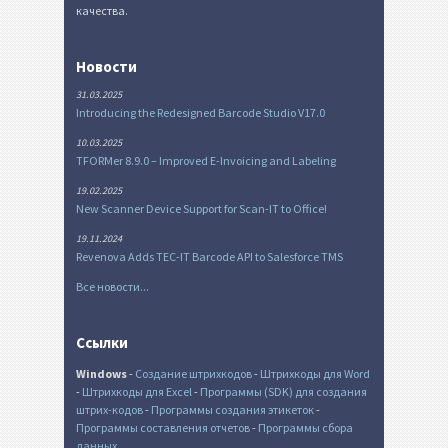
качества.
Новости
31.03.2025
Introducing the Redesigned Barcode Studio V17.0
10.03.2025
TFORMer 8.9.0 – Improved E-Invoicing and Labeling
19.02.2025
New Scanner Device Support for Scan-IT to Office!
19.11.2024
Revenova Adds TEC-IT Barcode API to Salesforce TMS
Все новости...
Ссылки
Windows
-
Создание штрихкодов
-
Штрихкоды для Word
-
Штрихкоды для Excel
-
Программы (SDK) для создания
штрих-кодов
-
Программы создания этикеток
-
Программы составления отчетов
-
Программы сбора
данных