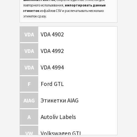
повторного использования,
импортировать данные
этикеток
из файлов CSV и распечатывать несколько
этикеток сразу.
VDA 4902
VDA
VDA 4992
VDA
VDA 4994
VDA
Ford GTL
F
Этикетки AIAG
AIAG
Autoliv Labels
A
Volkswagen GTL
VW