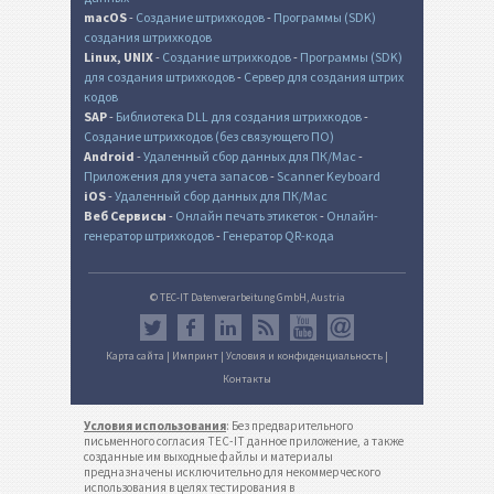
macOS
-
Создание штрихкодов
-
Программы (SDK)
создания штрихкодов
Linux, UNIX
-
Создание штрихкодов
-
Программы (SDK)
для создания штрихкодов
-
Сервер для создания штрих
кодов
SAP
-
Библиотека DLL для создания штрихкодов
-
Создание штрихкодов (без связующего ПО)
Android
-
Удаленный сбор данных для ПК/Mac
-
Приложения для учета запасов
-
Scanner Keyboard
iOS
-
Удаленный сбор данных для ПК/Mac
Веб Сервисы
-
Онлайн печать этикеток
-
Онлайн-
генератор штрихкодов
-
Генератор QR-кода
© TEC-IT Datenverarbeitung GmbH, Austria
Карта сайта
|
Импринт
|
Условия и конфиденциальность
|
Контакты
Условия использования
: Без предварительного
письменного согласия TEC-IT данное приложение, а также
созданные им выходные файлы и материалы
предназначены исключительно для некоммерческого
использования в целях тестирования в