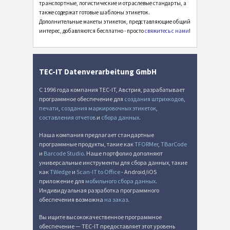
транспортные, логистические и отраслевые стандарты, а
также содержат готовые шаблоны этикеток.
Этикетки MAT
MAT
Дополнительные макеты этикеток, представляющие общий
интерес, добавляются бесплатно - просто
свяжитесь с нами
!
Этикетки LTO
LTO
Инвентарные этикетки
I
TEC-IT Datenverarbeitung GmbH
С 1996 года компания TEC-IT, Австрия, разрабатывает
Этикетки для пищевых продуктов
NF
программное обеспечение для
создания штрихкодов
,
печати
,
создания маркировочных этикеток
,
составления отчетов
и
сбора данных
.
SEPA мандат
€
Наша компания предлагает стандартные
программные продукты, такие как
TFORMer
,
TBarCode
Швейцарский QR-счет
₣
и
Barcode Studio
. Наше портфолио дополняют
универсальные инструменты для сбора данных, такие
как
TWedge
и
Scan-IT to Office
- Android/iOS
Прочее
П
приложение для
мобильного сбора данных
.
Индивидуальная разработка программного
обеспечения возможна
на заказ
.
Вы ищите высококачественное программное
обеспечение — TEC-IT предоставляет этот уровень