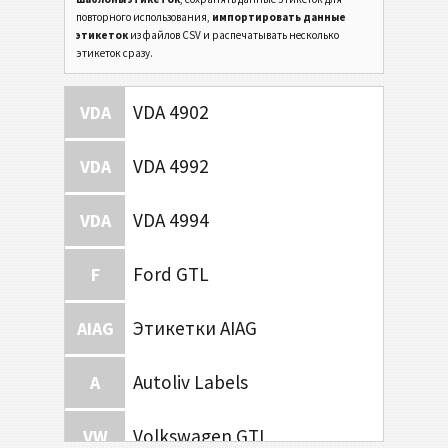
повторного использования,
импортировать данные
этикеток
из файлов CSV и распечатывать несколько
этикеток сразу.
VDA 4902
VDA
VDA 4992
VDA
VDA 4994
VDA
Ford GTL
F
Этикетки AIAG
AIAG
Autoliv Labels
A
Volkswagen GTL
VW