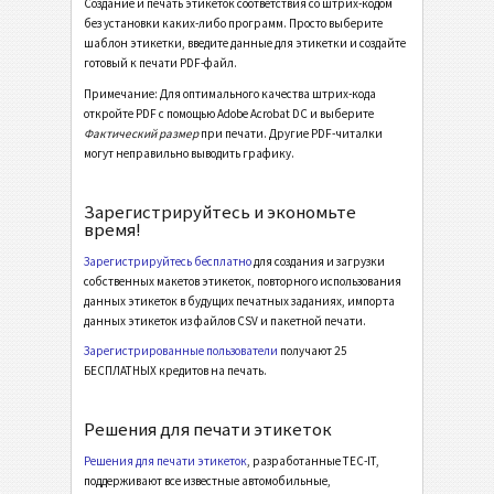
Создание и печать этикеток соответствия со штрих-кодом
без установки каких-либо программ. Просто выберите
Odette OTL 3 - License Plate - Single / Master
шаблон этикетки, введите данные для этикетки и создайте
готовый к печати PDF-файл.
Odette OTL 3 - License Plate - Master Multiple
Примечание: Для оптимального качества штрих-кода
Odette OTL 3 - License Plate - Master Mixed
откройте PDF с помощью Adobe Acrobat DC и выберите
Фактический размер
при печати. Другие PDF-читалки
Odette OTL 3 - L3P - Single / Master
могут неправильно выводить графику.
Odette OTL 3 - L3P - Master Multiple
Зарегистрируйтесь и экономьте
Odette OTL 3 - L3P - Master Mixed
время!
Odette OTL 3 - L3P License Plate - Single / Master
Зарегистрируйтесь бесплатно
для создания и загрузки
собственных макетов этикеток, повторного использования
Odette OTL 3 - L3P License Plate - Master Multiple
данных этикеток в будущих печатных заданиях, импорта
Odette OTL 3 - L3P License Plate - Master Mixed
данных этикеток из файлов CSV и пакетной печати.
Зарегистрированные пользователи
получают 25
Michelin MP06-EU Label (Odette format)
БЕСПЛАТНЫХ кредитов на печать.
Galia
G
Решения для печати этикеток
Решения для печати этикеток
, разработанные TEC-IT,
BOSCH
B
поддерживают все известные автомобильные,