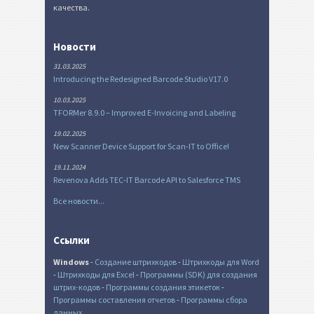
качества.
Новости
31.03.2025
Introducing the Redesigned Barcode Studio V17.0
10.03.2025
TFORMer 8.9.0 – Improved E-Invoicing and Labeling
19.02.2025
New Scanner Device Support for Scan-IT to Office!
19.11.2024
Revenova Adds TEC-IT Barcode API to Salesforce TMS
Все новости...
Ссылки
Windows
-
Создание штрихкодов
-
Штрихкоды для Word
-
Штрихкоды для Excel
-
Программы (SDK) для создания
штрих-кодов
-
Программы создания этикеток
-
Программы составления отчетов
-
Программы сбора
данных