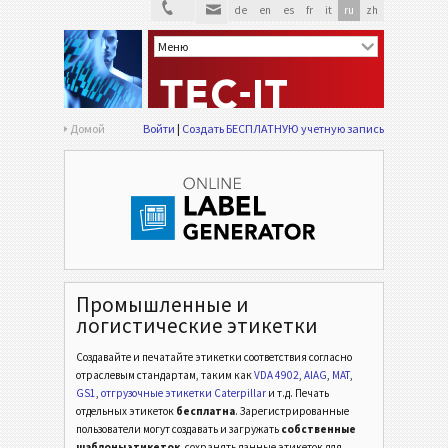
de
en
es
fr
it
ru
zh
Домой
Войти
Создать БЕСПЛАТНУЮ учетную запись
Промышленные и
логистические этикетки
Создавайте и печатайте этикетки соответствия согласно
отраслевым стандартам,
таким как
VDA 4902
,
AIAG
,
MAT
,
GS1
,
отгрузочные этикетки Caterpillar
и т.д.
Печать
отдельных этикеток
бесплатна
. Зарегистрированные
пользователи могут создавать и загружать
собственные
шаблоны этикеток
, сохранять данные этикеток для