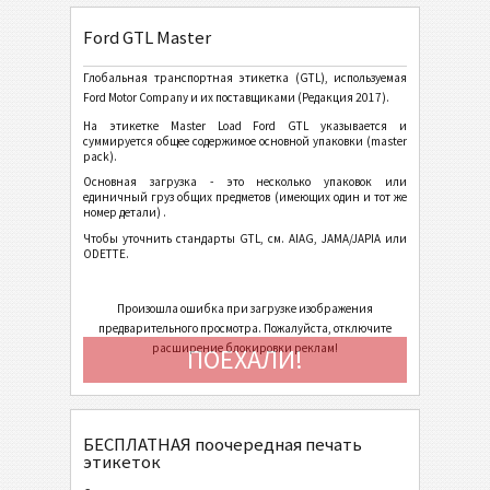
Ford GTL Container A5
Ford GTL Master
Ford GTL Container (Half Height A5)
Ford GTL Container (Half Height 210x74)
Глобальная транспортная этикетка (GTL), используемая
Ford Motor Company и их поставщиками (Редакция 2017).
Этикетки AIAG
AIAG
На этикетке Master Load Ford GTL указывается и
суммируется общее содержимое основной упаковки (master
pack).
Autoliv Labels
A
Основная загрузка - это несколько упаковок или
единичный груз общих предметов (имеющих один и тот же
номер детали)
.
Volkswagen GTL
VW
Чтобы уточнить стандарты GTL, см. AIAG, JAMA/JAPIA или
ODETTE.
General Motors
GM
Произошла ошибка при загрузке изображения
предварительного просмотра. Пожалуйста, отключите
расширение блокировки реклам!
ПОЕХАЛИ!
Caterpillar
CAT
Этикетки GS1
GS1
БЕСПЛАТНАЯ поочередная печать
этикеток
Odette
O