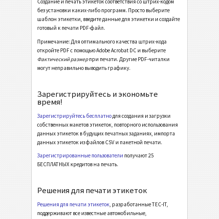
Создание и печать этикеток соответствия со штрих-кодом
без установки каких-либо программ. Просто выберите
Galia
G
шаблон этикетки, введите данные для этикетки и создайте
готовый к печати PDF-файл.
Примечание: Для оптимального качества штрих-кода
BOSCH
B
откройте PDF с помощью Adobe Acrobat DC и выберите
Фактический размер
при печати. Другие PDF-читалки
могут неправильно выводить графику.
Этикетки MAT
MAT
Зарегистрируйтесь и экономьте
Этикетки LTO
LTO
время!
Зарегистрируйтесь бесплатно
для создания и загрузки
Инвентарные этикетки
I
собственных макетов этикеток, повторного использования
данных этикеток в будущих печатных заданиях, импорта
данных этикеток из файлов CSV и пакетной печати.
Этикетки для пищевых продуктов
NF
Зарегистрированные пользователи
получают 25
БЕСПЛАТНЫХ кредитов на печать.
SEPA мандат
€
Решения для печати этикеток
Швейцарский QR-счет
₣
Решения для печати этикеток
, разработанные TEC-IT,
поддерживают все известные автомобильные,