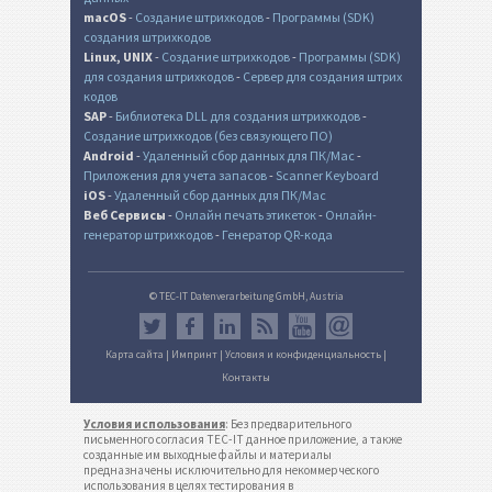
macOS
-
Создание штрихкодов
-
Программы (SDK)
создания штрихкодов
Linux, UNIX
-
Создание штрихкодов
-
Программы (SDK)
для создания штрихкодов
-
Сервер для создания штрих
кодов
SAP
-
Библиотека DLL для создания штрихкодов
-
Создание штрихкодов (без связующего ПО)
Android
-
Удаленный сбор данных для ПК/Mac
-
Приложения для учета запасов
-
Scanner Keyboard
iOS
-
Удаленный сбор данных для ПК/Mac
Веб Сервисы
-
Онлайн печать этикеток
-
Онлайн-
генератор штрихкодов
-
Генератор QR-кода
© TEC-IT Datenverarbeitung GmbH, Austria
Карта сайта
|
Импринт
|
Условия и конфиденциальность
|
Контакты
Условия использования
: Без предварительного
письменного согласия TEC-IT данное приложение, а также
созданные им выходные файлы и материалы
предназначены исключительно для некоммерческого
использования в целях тестирования в