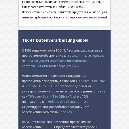
транспортные, логистические и отраслевые стандарты, а
Прочее
П
также содержат готовые шаблоны этикеток.
Дополнительные макеты этикеток, представляющие общий
интерес, добавляются бесплатно - просто
свяжитесь с нами
!
TEC-IT Datenverarbeitung GmbH
С 1996 года компания TEC-IT, Австрия, разрабатывает
программное обеспечение для
создания штрихкодов
,
печати
,
создания маркировочных этикеток
,
составления отчетов
и
сбора данных
.
Наша компания предлагает стандартные
программные продукты, такие как
TFORMer
,
TBarCode
и
Barcode Studio
. Наше портфолио дополняют
универсальные инструменты для сбора данных, такие
как
TWedge
и
Scan-IT to Office
- Android/iOS
приложение для
мобильного сбора данных
.
Индивидуальная разработка программного
обеспечения возможна
на заказ
.
Вы ищите высококачественное программное
обеспечение — TEC-IT предоставляет этот уровень