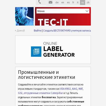
de
en
es
fr
it
ru
zh
Домой
Войти
Создать БЕСПЛАТНУЮ учетную запись
Промышленные и
логистические этикетки
Создавайте и печатайте этикетки соответствия согласно
отраслевым стандартам,
таким как
VDA 4902
,
AIAG
,
MAT
,
GS1
,
отгрузочные этикетки Caterpillar
и т.д.
Печать
отдельных этикеток
бесплатна
. Зарегистрированные
пользователи могут создавать и загружать
собственные
шаблоны этикеток
, сохранять данные этикеток для