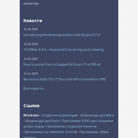
качества.
Новости
31.03.2025
Introducing the Redesigned Barcode Studio V17.0
10.03.2025
TFORMer 8.9.0 – Improved E-Invoicing and Labeling
19.02.2025
New Scanner Device Support for Scan-IT to Office!
19.11.2024
Revenova Adds TEC-IT Barcode API to Salesforce TMS
Все новости...
Ссылки
Windows
-
Создание штрихкодов
-
Штрихкоды для Word
-
Штрихкоды для Excel
-
Программы (SDK) для создания
штрих-кодов
-
Программы создания этикеток
-
Программы составления отчетов
-
Программы сбора
данных