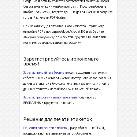
Создание и печать этикеток соответствия со штрих-кодом
без установки каких-либо программ. Просто выберите
MAT Datamatrix Label 110*40
шаблон этикетки, введите данные для этикетки и создайте
MAT Datamatrix Label 120*60
готовый к печати PDF-файл.
Примечание: Для оптимального качества штрих-кода
MAT Datamatrix Label KLT
откройте PDF с помощью Adobe Acrobat DC и выберите
Фактический размер
при печати. Другие PDF-читалки
MAT Datamatrix Master Label
могут неправильно выводить графику.
MAT PDF417 Label 50*30
Зарегистрируйтесь и экономьте
MAT PDF417 Label 100*40
время!
MAT PDF417 Label 120*60
Зарегистрируйтесь бесплатно
для создания и загрузки
собственных макетов этикеток, повторного использования
Этикетки LTO
LTO
данных этикеток в будущих печатных заданиях, импорта
данных этикеток из файлов CSV и пакетной печати.
Инвентарные этикетки
Зарегистрированные пользователи
получают 25
I
БЕСПЛАТНЫХ кредитов на печать.
Этикетки для пищевых продуктов
NF
Решения для печати этикеток
Решения для печати этикеток
, разработанные TEC-IT,
SEPA мандат
€
поддерживают все известные автомобильные,