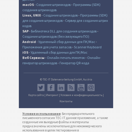
macOS
-
Создание штрихкодов
-
Программы (SDK)
создания штрихкодов
Linux, UNIX
-
Создание штрихкодов
-
Программы (SDK)
для создания штрихкодов
-
Сервер для создания штрих
кодов
SAP
-
Библиотека DLL для создания штрихкодов
-
Создание штрихкодов (без связующего ПО)
Android
-
Удаленный сбор данных для ПК/Mac
-
Приложения для учета запасов
-
Scanner Keyboard
iOS
-
Удаленный сбор данных для ПК/Mac
Веб Сервисы
-
Онлайн печать этикеток
-
Онлайн-
генератор штрихкодов
-
Генератор QR-кода
© TEC-IT Datenverarbeitung GmbH, Austria
Карта сайта
|
Импринт
|
Условия и конфиденциальность
|
Контакты
Условия использования
: Без предварительного
письменного согласия TEC-IT данное приложение, а также
созданные им выходные файлы и материалы
предназначены исключительно для некоммерческого
использования в целях тестирования в