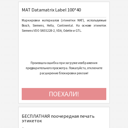
MAT Datamatrix Label 100*40
General Motors
GM
Маркировки материалов (этикетки MAT), используемые
Bosch, Siemens, Hella, Continental. На основе этикеток
Caterpillar
CAT
Siemens VDO SN55228-2, VDA, Odette и GTL.
Этикетки GS1
GS1
Odette
O
Произошла ошибка при загрузке изображения
предварительного просмотра. Пожалуйста, отключите
Galia
G
расширение блокировки реклам!
BOSCH
B
ПОЕХАЛИ!
Этикетки MAT
MAT
БЕСПЛАТНАЯ поочередная печать
MAT Datamatrix Label 70*48
этикеток
MAT Datamatrix Label 100*40