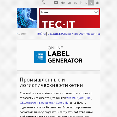
de
en
es
fr
it
ru
zh
Домой
Войти
Создать БЕСПЛАТНУЮ учетную запись
Промышленные и
логистические этикетки
Создавайте и печатайте этикетки соответствия согласно
отраслевым стандартам,
таким как
VDA 4902
,
AIAG
,
MAT
,
GS1
,
отгрузочные этикетки Caterpillar
и т.д.
Печать
отдельных этикеток
бесплатна
. Зарегистрированные
пользователи могут создавать и загружать
собственные
шаблоны этикеток
, сохранять данные этикеток для