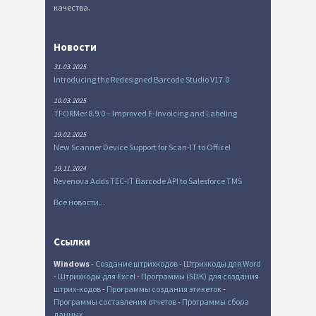
качества.
Новости
31.03.2025
Introducing the Redesigned Barcode Studio V17.0
10.03.2025
TFORMer 8.9.0 – Improved E-Invoicing and Labeling
19.02.2025
New Scanner Device Support for Scan-IT to Office!
19.11.2024
Revenova Adds TEC-IT Barcode API to Salesforce TMS
Все новости...
Ссылки
Windows
-
Создание штрихкодов
-
Штрихкоды для Word
-
Штрихкоды для Excel
-
Программы (SDK) для создания
штрих-кодов
-
Программы создания этикеток
-
Программы составления отчетов
-
Программы сбора
данных