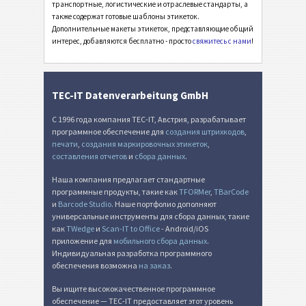
транспортные, логистические и отраслевые стандарты, а
также содержат готовые шаблоны этикеток.
Швейцарский QR-счет
₣
Дополнительные макеты этикеток, представляющие общий
интерес, добавляются бесплатно - просто
свяжитесь с нами
!
Прочее
П
TEC-IT Datenverarbeitung GmbH
С 1996 года компания TEC-IT, Австрия, разрабатывает
программное обеспечение для
создания штрихкодов
,
печати
,
создания маркировочных этикеток
,
составления отчетов
и
сбора данных
.
Наша компания предлагает стандартные
программные продукты, такие как
TFORMer
,
TBarCode
и
Barcode Studio
. Наше портфолио дополняют
универсальные инструменты для сбора данных, такие
как
TWedge
и
Scan-IT to Office
- Android/iOS
приложение для
мобильного сбора данных
.
Индивидуальная разработка программного
обеспечения возможна
на заказ
.
Вы ищите высококачественное программное
обеспечение — TEC-IT предоставляет этот уровень