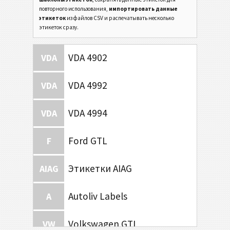
повторного использования,
импортировать данные
этикеток
из файлов CSV и распечатывать несколько
этикеток сразу.
VDA 4902
VDA
VDA 4992
VDA
VDA 4994
VDA
Ford GTL
F
Этикетки AIAG
AIAG
Autoliv Labels
A
Volkswagen GTL
VW