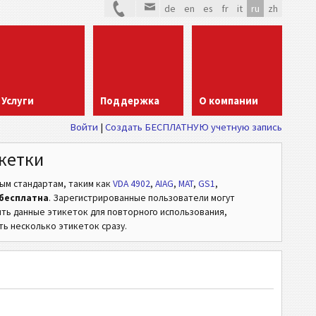
de
en
es
fr
it
ru
zh
Услуги
Поддержка
О компании
Войти
Создать БЕСПЛАТНУЮ учетную запись
кетки
вым стандартам,
таким как
VDA 4902
,
AIAG
,
MAT
,
GS1
,
бесплатна
. Зарегистрированные пользователи могут
ять данные этикеток для повторного использования,
ь несколько этикеток сразу.