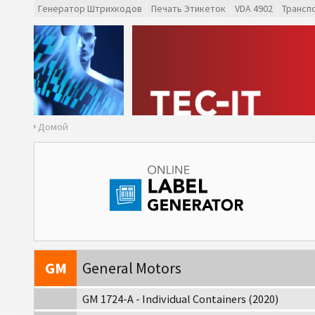
VDA
VDA 4902
Генератор Штрихкодов
Печать Этикеток
VDA 4902
Трансп
VDA
VDA 4992
VDA
VDA 4994
F
Ford GTL
Домой
AIAG
Этикетки AIAG
A
Autoliv Labels
VW
Volkswagen GTL
GM
General Motors
GM 1724-A - Individual Containers (2020)