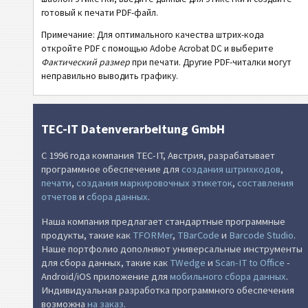
GS1
Этикетки GS1
готовый к печати PDF-файл.
Примечание: Для оптимального качества штрих-кода
откройте PDF с помощью Adobe Acrobat DC и выберите
O
Odette
Фактический размер
при печати. Другие PDF-читалки могут
неправильно выводить графику.
G
Galia
B
BOSCH
TEC-IT Datenverarbeitung GmbH
С 1996 года компания TEC-IT, Австрия, разрабатывает
MAT
Этикетки MAT
программное обеспечение для
создания штрихкодов
,
печати
,
создания маркировочных этикеток
,
составления
отчетов
и
сбора данных
.
LTO
Этикетки LTO
Наша компания предлагает стандартные программные
I
Инвентарные этикетки
продукты, такие как
TFORMer
,
TBarCode
и
Barcode Studio
.
Наше портфолио дополняют универсальные инструменты
для сбора данных, такие как
TWedge
и
Scan-IT to Office
-
NF
Этикетки для пищевых продуктов
Android/iOS приложение для
мобильного сбора данных
.
Индивидуальная разработка программного обеспечения
возможна
на заказ
.