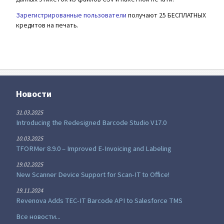
Зарегистрированные пользователи
получают 25 БЕСПЛАТНЫХ
кредитов на печать.
Новости
31.03.2025
Introducing the Redesigned Barcode Studio V17.0
10.03.2025
TFORMer 8.9.0 – Improved E-Invoicing and Labeling
19.02.2025
New Scanner Device Support for Scan-IT to Office!
19.11.2024
Revenova Adds TEC-IT Barcode API to Salesforce TMS
Все новости...