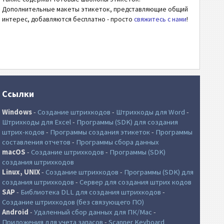
Дополнительные макеты этикеток, представляющие общий
интерес, добавляются бесплатно - просто
свяжитесь с нами
!
Ссылки
Windows
-
Создание штрихкодов
-
Штрихкоды для Word
-
Штрихкоды для Excel
-
Программы (SDK) для создания
штрих-кодов
-
Программы создания этикеток
-
Программы
составления отчетов
-
Программы сбора данных
macOS
-
Создание штрихкодов
-
Программы (SDK)
создания штрихкодов
Linux, UNIX
-
Создание штрихкодов
-
Программы (SDK) для
создания штрихкодов
-
Сервер для создания штрих кодов
SAP
-
Библиотека DLL для создания штрихкодов
-
Создание штрихкодов (без связующего ПО)
Android
-
Удаленный сбор данных для ПК/Mac
-
Приложения для учета запасов
-
Scanner Keyboard