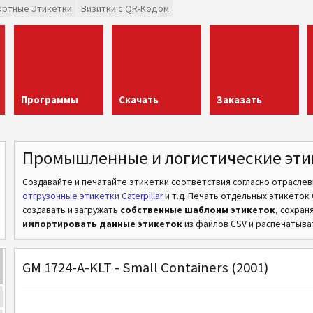
ортные Этикетки
Визитки с QR-Кодом
Программы
Скачать
Заказать
Промышленные и логистические эти
Создавайте и печатайте этикетки соответствия согласно отрасле
отгрузочные этикетки Caterpillar
и т.д.
Печать отдельных этикеток
создавать и загружать
собственные шаблоны этикеток
, сохран
импортировать данные этикеток
из файлов CSV и распечатыват
GM 1724-A-KLT - Small Containers (2001)