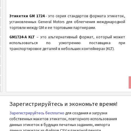
Этикетки GM 1724
- это серия стандартов формата этикеток,
установленных General Motors для облегчения международной
торговли между GM и ее торговыми партнерами.
GM1724-A KLT
– это альтернативный формат, который может
использоваться по усмотрению поставщика при
транспортировке деталей в небольших контейнерах (KLT).
Зарегистрируйтесь и экономьте время!
Зарегистрируйтесь бесплатно
для создания и загрузки
собственных макетов этикеток, повторного использования
данных этикеток в будущих печатных заданиях, импорта
данных этикеток из файлов CSV и пакетной печати.