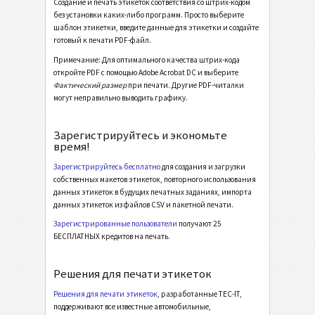
Создание и печать этикеток соответствия со штрих-кодом
без установки каких-либо программ. Просто выберите
Инвентарные этикетки
I
шаблон этикетки, введите данные для этикетки и создайте
готовый к печати PDF-файл.
Avery Zweckform 3666 (38x21) - 2 Texts - 1 Barcode
Примечание: Для оптимального качества штрих-кода
Avery Zweckform 6121 (38x21) - 3 Texts - 1 Barcode
откройте PDF с помощью Adobe Acrobat DC и выберите
Фактический размер
при печати. Другие PDF-читалки
Avery Zweckform 6121 (38x21) - 3 Texts - 2 Barcodes
могут неправильно выводить графику.
Avery Zweckform 6170 (64x36) - 3 Texts - 3 Barcodes
Зарегистрируйтесь и экономьте
Avery Zweckform J4720 (45x21) - 2 Texts - 1 Barcode
время!
Avery Zweckform J4720 (45x21) - 3 Texts - 1 Barcode
Зарегистрируйтесь бесплатно
для создания и загрузки
собственных макетов этикеток, повторного использования
Avery Zweckform L4732 (35x16) - 3 Texts - 1 Barcode
данных этикеток в будущих печатных заданиях, импорта
данных этикеток из файлов CSV и пакетной печати.
Avery Zweckform L4732 (35x16) - 2 Texts - 1 1D Barcode
Зарегистрированные пользователи
получают 25
Avery Zweckform L4732 (35x16) - 2 Texts - 1 2D Barcode
БЕСПЛАТНЫХ кредитов на печать.
Thermal Transfer 38x13 - 2 Texts - 1 Code 39
Решения для печати этикеток
Thermal Transfer 38x13 - 2 Texts - 1 QR-Code
Решения для печати этикеток
, разработанные TEC-IT,
Thermal Transfer 38x13 - 3 Texts - 1 Code 128
поддерживают все известные автомобильные,