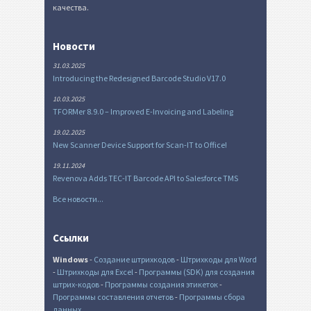
качества.
Новости
31.03.2025
Introducing the Redesigned Barcode Studio V17.0
10.03.2025
TFORMer 8.9.0 – Improved E-Invoicing and Labeling
19.02.2025
New Scanner Device Support for Scan-IT to Office!
19.11.2024
Revenova Adds TEC-IT Barcode API to Salesforce TMS
Все новости...
Ссылки
Windows
-
Создание штрихкодов
-
Штрихкоды для Word
-
Штрихкоды для Excel
-
Программы (SDK) для создания
штрих-кодов
-
Программы создания этикеток
-
Программы составления отчетов
-
Программы сбора
данных