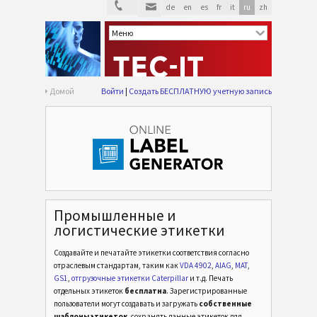
de
en
es
fr
it
ru
zh
Домой
Войти
Создать БЕСПЛАТНУЮ учетную запись
Промышленные и
логистические этикетки
Создавайте и печатайте этикетки соответствия согласно
отраслевым стандартам,
таким как
VDA 4902
,
AIAG
,
MAT
,
GS1
,
отгрузочные этикетки Caterpillar
и т.д.
Печать
отдельных этикеток
бесплатна
. Зарегистрированные
пользователи могут создавать и загружать
собственные
шаблоны этикеток
, сохранять данные этикеток для