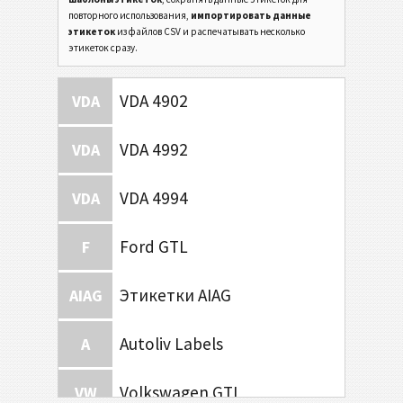
повторного использования,
импортировать данные
этикеток
из файлов CSV и распечатывать несколько
этикеток сразу.
VDA 4902
VDA
VDA 4992
VDA
VDA 4994
VDA
Ford GTL
F
Этикетки AIAG
AIAG
Autoliv Labels
A
Volkswagen GTL
VW