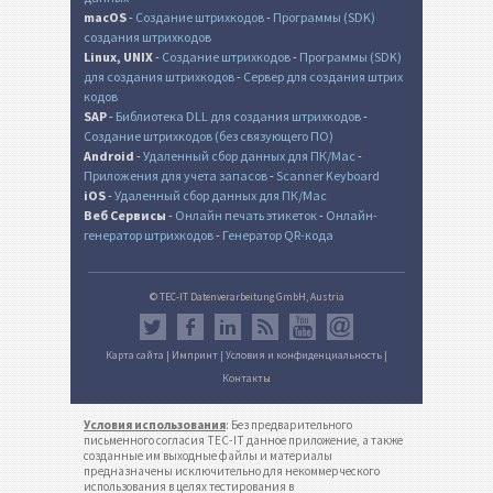
macOS
-
Создание штрихкодов
-
Программы (SDK)
создания штрихкодов
Linux, UNIX
-
Создание штрихкодов
-
Программы (SDK)
для создания штрихкодов
-
Сервер для создания штрих
кодов
SAP
-
Библиотека DLL для создания штрихкодов
-
Создание штрихкодов (без связующего ПО)
Android
-
Удаленный сбор данных для ПК/Mac
-
Приложения для учета запасов
-
Scanner Keyboard
iOS
-
Удаленный сбор данных для ПК/Mac
Веб Сервисы
-
Онлайн печать этикеток
-
Онлайн-
генератор штрихкодов
-
Генератор QR-кода
© TEC-IT Datenverarbeitung GmbH, Austria
Карта сайта
|
Импринт
|
Условия и конфиденциальность
|
Контакты
Условия использования
: Без предварительного
письменного согласия TEC-IT данное приложение, а также
созданные им выходные файлы и материалы
предназначены исключительно для некоммерческого
использования в целях тестирования в