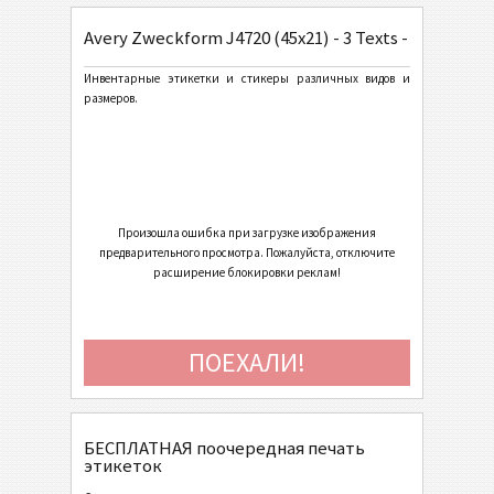
Avery Zweckform J4720 (45x21) - 3 Texts - 1 Barcode
General Motors
GM
Инвентарные этикетки и стикеры различных видов и
размеров.
Caterpillar
CAT
Этикетки GS1
GS1
Odette
O
Произошла ошибка при загрузке изображения
предварительного просмотра. Пожалуйста, отключите
расширение блокировки реклам!
Galia
G
BOSCH
B
ПОЕХАЛИ!
Этикетки MAT
MAT
БЕСПЛАТНАЯ поочередная печать
Этикетки LTO
LTO
этикеток