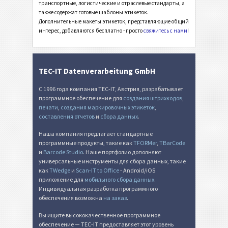
Инвентарные этикетки
I
транспортные, логистические и отраслевые стандарты, а
также содержат готовые шаблоны этикеток.
Дополнительные макеты этикеток, представляющие общий
Этикетки для пищевых продуктов
NF
интерес, добавляются бесплатно - просто
свяжитесь с нами
!
SEPA мандат
€
TEC-IT Datenverarbeitung GmbH
Швейцарский QR-счет
₣
С 1996 года компания TEC-IT, Австрия, разрабатывает
программное обеспечение для
создания штрихкодов
,
печати
,
создания маркировочных этикеток
,
Прочее
П
составления отчетов
и
сбора данных
.
Наша компания предлагает стандартные
программные продукты, такие как
TFORMer
,
TBarCode
и
Barcode Studio
. Наше портфолио дополняют
универсальные инструменты для сбора данных, такие
как
TWedge
и
Scan-IT to Office
- Android/iOS
приложение для
мобильного сбора данных
.
Индивидуальная разработка программного
обеспечения возможна
на заказ
.
Вы ищите высококачественное программное
обеспечение — TEC-IT предоставляет этот уровень