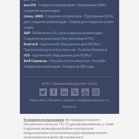
macOS
-
Создание штрихкодов
-
Программы (SDK)
создания штрихкодов
Linux, UNIX
-
Создание штрихкодов
-
Программы (SDK)
для создания штрихкодов
-
Сервер для создания штрих
кодов
SAP
-
Библиотека DLL для создания штрихкодов
-
Создание штрихкодов (без связующего ПО)
Android
-
Удаленный сбор данных для ПК/Mac
-
Приложения для учета запасов
-
Scanner Keyboard
iOS
-
Удаленный сбор данных для ПК/Mac
Веб Сервисы
-
Онлайн печать этикеток
-
Онлайн-
генератор штрихкодов
-
Генератор QR-кода
© TEC-IT Datenverarbeitung GmbH, Austria
Карта сайта
|
Импринт
|
Условия и конфиденциальность
|
Контакты
Условия использования
: Без предварительного
письменного согласия TEC-IT данное приложение, а также
созданные им выходные файлы и материалы
предназначены исключительно для некоммерческого
использования в целях тестирования в