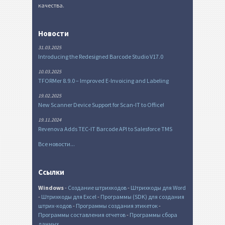
качества.
Новости
31.03.2025
Introducing the Redesigned Barcode Studio V17.0
10.03.2025
TFORMer 8.9.0 – Improved E-Invoicing and Labeling
19.02.2025
New Scanner Device Support for Scan-IT to Office!
19.11.2024
Revenova Adds TEC-IT Barcode API to Salesforce TMS
Все новости...
Ссылки
Windows
-
Создание штрихкодов
-
Штрихкоды для Word
-
Штрихкоды для Excel
-
Программы (SDK) для создания
штрих-кодов
-
Программы создания этикеток
-
Программы составления отчетов
-
Программы сбора
данных