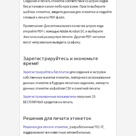
GM Europe 1724-A - Individual Containers (2001)
Создание и печать этикеток соответствия со штрих-кодом
без установки каких-либо программ. Просто выберите
GM Europe 1724-A-KLT - Small Containers (2001)
шаблон этикетки, введите данные для этикетки и создайте
готовый к печати PDF-файл.
Caterpillar
CAT
Примечание: Для оптимального качества штрих-кода
откройте PDF с помощью Adobe Acrobat DC и выберите
Фактический размер
при печати. Другие PDF-читалки
Этикетки GS1
GS1
могут неправильно выводить графику.
Odette
O
Зарегистрируйтесь и экономьте
время!
Galia
G
Зарегистрируйтесь бесплатно
для создания и загрузки
собственных макетов этикеток, повторного использования
данных этикеток в будущих печатных заданиях, импорта
BOSCH
B
данных этикеток из файлов CSV и пакетной печати.
Зарегистрированные пользователи
получают 25
БЕСПЛАТНЫХ кредитов на печать.
Этикетки MAT
MAT
Решения для печати этикеток
Этикетки LTO
LTO
Решения для печати этикеток
, разработанные TEC-IT,
поддерживают все известные автомобильные,