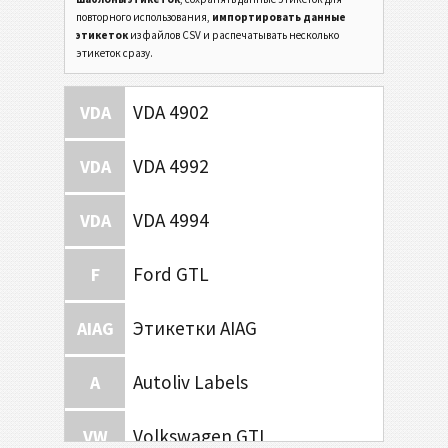
повторного использования,
импортировать данные
этикеток
из файлов CSV и распечатывать несколько
этикеток сразу.
VDA 4902
VDA
VDA 4992
VDA
VDA 4994
VDA
Ford GTL
F
Этикетки AIAG
AIAG
Autoliv Labels
A
Volkswagen GTL
VW