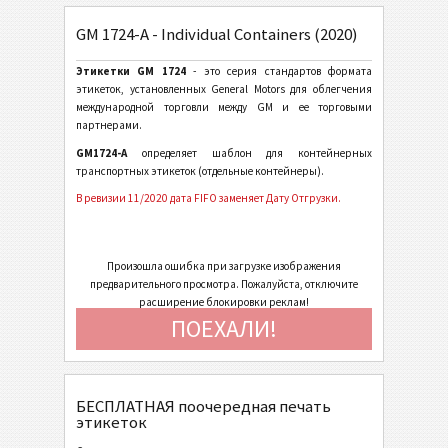
GM 1724-A - Individual Containers (2020)
General Motors
GM
Этикетки GM 1724
- это серия стандартов формата
GM 1724-A - Individual Containers (2020)
этикеток, установленных General Motors для облегчения
международной торговли между GM и ее торговыми
GM 1724-A-KLT - Small Containers (2020)
партнерами.
GM 1724-B - Master Containers (2020)
GM1724-A
определяет шаблон для контейнерных
транспортных этикеток (отдельные контейнеры).
GM 1724-A - Individual Containers (2018)
В ревизии 11/2020 дата FIFO заменяет Дату Отгрузки.
GM 1724-A-KLT - Small Containers (2018)
GM 1724-B - Master Containers (2018)
Произошла ошибка при загрузке изображения
GM 1724-C - Mixed Load Containers (2018)
предварительного просмотра. Пожалуйста, отключите
расширение блокировки реклам!
GM 1724-A - Individual Containers (2001)
ПОЕХАЛИ!
GM 1724-A-KLT - Small Containers (2001)
GM 1724-B - Master Containers (2001)
БЕСПЛАТНАЯ поочередная печать
GM 1724-C - Mixed Load Containers (2001)
этикеток