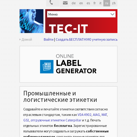
de
en
es
fr
it
ru
zh
Домой
Войти
Создать БЕСПЛАТНУЮ учетную запись
Промышленные и
логистические этикетки
Создавайте и печатайте этикетки соответствия согласно
отраслевым стандартам,
таким как
VDA 4902
,
AIAG
,
MAT
,
GS1
,
отгрузочные этикетки Caterpillar
и т.д.
Печать
отдельных этикеток
бесплатна
. Зарегистрированные
пользователи могут создавать и загружать
собственные
шаблоны этикеток
, сохранять данные этикеток для