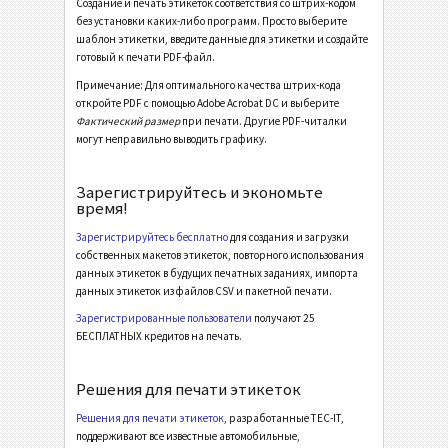
Создание и печать этикеток соответствия со штрих-кодом
без установки каких-либо программ. Просто выберите
Odette OTL 3 - License Plate - Single / Master
шаблон этикетки, введите данные для этикетки и создайте
готовый к печати PDF-файл.
Odette OTL 3 - License Plate - Master Multiple
Примечание: Для оптимального качества штрих-кода
Odette OTL 3 - License Plate - Master Mixed
откройте PDF с помощью Adobe Acrobat DC и выберите
Фактический размер
при печати. Другие PDF-читалки
Odette OTL 3 - L3P - Single / Master
могут неправильно выводить графику.
Odette OTL 3 - L3P - Master Multiple
Зарегистрируйтесь и экономьте
Odette OTL 3 - L3P - Master Mixed
время!
Odette OTL 3 - L3P License Plate - Single / Master
Зарегистрируйтесь бесплатно
для создания и загрузки
собственных макетов этикеток, повторного использования
Odette OTL 3 - L3P License Plate - Master Multiple
данных этикеток в будущих печатных заданиях, импорта
Odette OTL 3 - L3P License Plate - Master Mixed
данных этикеток из файлов CSV и пакетной печати.
Зарегистрированные пользователи
получают 25
Michelin MP06-EU Label (Odette format)
БЕСПЛАТНЫХ кредитов на печать.
Galia
G
Решения для печати этикеток
Решения для печати этикеток
, разработанные TEC-IT,
BOSCH
B
поддерживают все известные автомобильные,