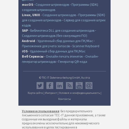
macOS
-
Создание штрихкодов
-
Программы (SDK)
создания штрихкодов
Linux, UNIX
-
Создание штрихкодов
-
Программы (SDK)
для создания штрихкодов
-
Сервер для создания штрих
кодов
SAP
-
Библиотека DLL для создания штрихкодов
-
Создание штрихкодов (без связующего ПО)
Android
-
Удаленный сбор данных для ПК/Mac
-
Приложения для учета запасов
-
Scanner Keyboard
iOS
-
Удаленный сбор данных для ПК/Mac
Веб Сервисы
-
Онлайн печать этикеток
-
Онлайн-
генератор штрихкодов
-
Генератор QR-кода
© TEC-IT Datenverarbeitung GmbH, Austria
Карта сайта
|
Импринт
|
Условия и конфиденциальность
|
Контакты
Условия использования
: Без предварительного
письменного согласия TEC-IT данное приложение, а также
созданные им выходные файлы и материалы
предназначены исключительно для некоммерческого
использования в целях тестирования в