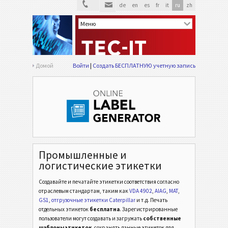
de
en
es
fr
it
ru
zh
Домой
Войти
Создать БЕСПЛАТНУЮ учетную запись
Промышленные и
логистические этикетки
Создавайте и печатайте этикетки соответствия согласно
отраслевым стандартам,
таким как
VDA 4902
,
AIAG
,
MAT
,
GS1
,
отгрузочные этикетки Caterpillar
и т.д.
Печать
отдельных этикеток
бесплатна
. Зарегистрированные
пользователи могут создавать и загружать
собственные
шаблоны этикеток
, сохранять данные этикеток для