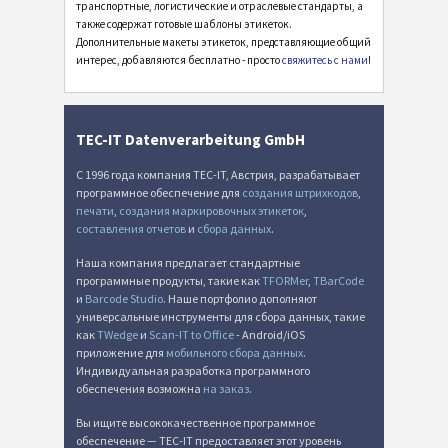
транспортные, логистические и отраслевые стандарты, а
также содержат готовые шаблоны этикеток.
Этикетки MAT
MAT
Дополнительные макеты этикеток, представляющие общий
интерес, добавляются бесплатно - просто
свяжитесь с нами
!
Этикетки LTO
LTO
Инвентарные этикетки
I
TEC-IT Datenverarbeitung GmbH
С 1996 года компания TEC-IT, Австрия, разрабатывает
Этикетки для пищевых продуктов
NF
программное обеспечение для
создания штрихкодов
,
печати
,
создания маркировочных этикеток
,
составления отчетов
и
сбора данных
.
SEPA мандат
€
Наша компания предлагает стандартные
программные продукты, такие как
TFORMer
,
TBarCode
Швейцарский QR-счет
₣
и
Barcode Studio
. Наше портфолио дополняют
универсальные инструменты для сбора данных, такие
как
TWedge
и
Scan-IT to Office
- Android/iOS
Прочее
П
приложение для
мобильного сбора данных
.
Индивидуальная разработка программного
обеспечения возможна
на заказ
.
Вы ищите высококачественное программное
обеспечение — TEC-IT предоставляет этот уровень