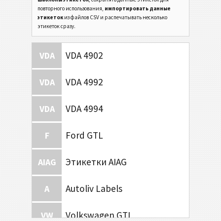
повторного использования,
импортировать данные
этикеток
из файлов CSV и распечатывать несколько
этикеток сразу.
VDA 4902
VDA
VDA 4992
VDA
VDA 4994
VDA
Ford GTL
F
Этикетки AIAG
AIAG
Autoliv Labels
A
Volkswagen GTL
VW