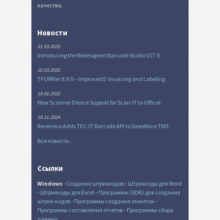
качества.
Новости
31.03.2025
Introducing the Redesigned Barcode Studio V17.0
10.03.2025
TFORMer 8.9.0 – Improved E-Invoicing and Labeling
19.02.2025
New Scanner Device Support for Scan-IT to Office!
19.11.2024
Revenova Adds TEC-IT Barcode API to Salesforce TMS
Все новости...
Ссылки
Windows
-
Создание штрихкодов
-
Штрихкоды для Word
-
Штрихкоды для Excel
-
Программы (SDK) для создания
штрих-кодов
-
Программы создания этикеток
-
Программы составления отчетов
-
Программы сбора
данных