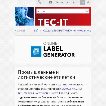
de
en
es
fr
it
ru
zh
Домой
Войти
Создать БЕСПЛАТНУЮ учетную запись
Промышленные и
логистические этикетки
Создавайте и печатайте этикетки соответствия согласно
отраслевым стандартам,
таким как
VDA 4902
,
AIAG
,
MAT
,
GS1
,
отгрузочные этикетки Caterpillar
и т.д.
Печать
отдельных этикеток
бесплатна
. Зарегистрированные
пользователи могут создавать и загружать
собственные
шаблоны этикеток
, сохранять данные этикеток для