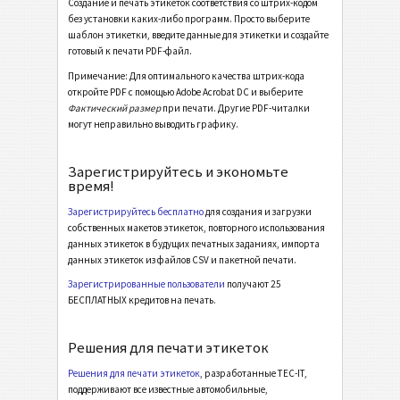
Создание и печать этикеток соответствия со штрих-кодом
Galia ETI.9 - License Plate - Master Multiple
без установки каких-либо программ. Просто выберите
шаблон этикетки, введите данные для этикетки и создайте
Galia ETI.9 - License Plate - Master Mixed
готовый к печати PDF-файл.
Galia ETI.9 - L3P - Single / Master
Примечание: Для оптимального качества штрих-кода
откройте PDF с помощью Adobe Acrobat DC и выберите
Galia ETI.9 - L3P - Master Multiple
Фактический размер
при печати. Другие PDF-читалки
могут неправильно выводить графику.
Galia ETI.9 - L3P - Master Mixed
Galia ETI.9 - L3P License Plate - Single / Master
Зарегистрируйтесь и экономьте
время!
Galia ETI.9 - L3P License Plate - Master Multiple
Зарегистрируйтесь бесплатно
для создания и загрузки
Galia ETI.9 - L3P License Plate - Master Mixed
собственных макетов этикеток, повторного использования
данных этикеток в будущих печатных заданиях, импорта
BOSCH
B
данных этикеток из файлов CSV и пакетной печати.
Зарегистрированные пользователи
получают 25
БЕСПЛАТНЫХ кредитов на печать.
Этикетки MAT
MAT
Решения для печати этикеток
Этикетки LTO
LTO
Решения для печати этикеток
, разработанные TEC-IT,
поддерживают все известные автомобильные,