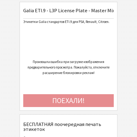
Galia ETI.9 - L3P License Plate - Master Mixed
General Motors
GM
Этикетки Galia стандартов ETI.9 для PSA, Renault, Citroen.
Caterpillar
CAT
Этикетки GS1
GS1
Odette
O
Произошла ошибка при загрузке изображения
предварительного просмотра. Пожалуйста, отключите
расширение блокировки реклам!
Galia
G
Galia ETI.9 - Generic
ПОЕХАЛИ!
Galia ETI.9 - Single / Master
Galia ETI.9 - Master Multiple
Galia ETI.9 - Master Mixed
БЕСПЛАТНАЯ поочередная печать
этикеток
Galia ETI.9 - License Plate - Single / Master