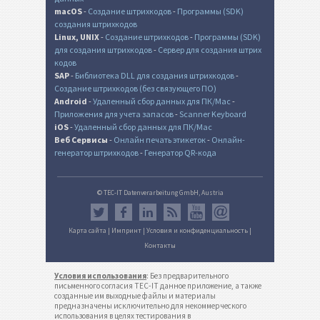
macOS
-
Создание штрихкодов
-
Программы (SDK)
создания штрихкодов
Linux, UNIX
-
Создание штрихкодов
-
Программы (SDK)
для создания штрихкодов
-
Сервер для создания штрих
кодов
SAP
-
Библиотека DLL для создания штрихкодов
-
Создание штрихкодов (без связующего ПО)
Android
-
Удаленный сбор данных для ПК/Mac
-
Приложения для учета запасов
-
Scanner Keyboard
iOS
-
Удаленный сбор данных для ПК/Mac
Веб Сервисы
-
Онлайн печать этикеток
-
Онлайн-
генератор штрихкодов
-
Генератор QR-кода
© TEC-IT Datenverarbeitung GmbH, Austria
Карта сайта
|
Импринт
|
Условия и конфиденциальность
|
Контакты
Условия использования
: Без предварительного
письменного согласия TEC-IT данное приложение, а также
созданные им выходные файлы и материалы
предназначены исключительно для некоммерческого
использования в целях тестирования в