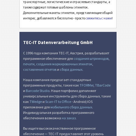
Инвентарные этикетки
I
транспортные, логистические и отраслевые стандарты, а
также содержат готовые шаблоны этикеток.
Дополнительные макеты этикеток, представляющие общий
Этикетки для пищевых продуктов
NF
интерес, добавляются бесплатно - просто
свяжитесь с нами
!
SEPA мандат
€
TEC-IT Datenverarbeitung GmbH
Швейцарский QR-счет
₣
С 1996 года компания TEC-IT, Австрия, разрабатывает
программное обеспечение для
создания штрихкодов
,
печати
,
создания маркировочных этикеток
,
Прочее
П
составления отчетов
и
сбора данных
.
Наша компания предлагает стандартные
программные продукты, такие как
TFORMer
,
TBarCode
и
Barcode Studio
. Наше портфолио дополняют
универсальные инструменты для сбора данных, такие
как
TWedge
и
Scan-IT to Office
- Android/iOS
приложение для
мобильного сбора данных
.
Индивидуальная разработка программного
обеспечения возможна
на заказ
.
Вы ищите высококачественное программное
обеспечение — TEC-IT предоставляет этот уровень