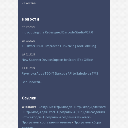
качества.
Новости
31.03.2025
Introducing the Redesigned Barcode Studio V17.0
10.03.2025
TFORMer 8.9.0 – Improved E-Invoicing and Labeling
19.02.2025
New Scanner Device Support for Scan-IT to Office!
19.11.2024
Revenova Adds TEC-IT Barcode API to Salesforce TMS
Все новости...
Ссылки
Windows
-
Создание штрихкодов
-
Штрихкоды для Word
-
Штрихкоды для Excel
-
Программы (SDK) для создания
штрих-кодов
-
Программы создания этикеток
-
Программы составления отчетов
-
Программы сбора
данных