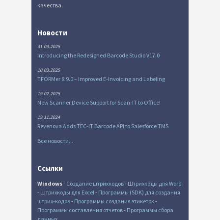
качества.
Новости
31.03.2025
Introducing the Redesigned Barcode Studio V17.0
10.03.2025
TFORMer 8.9.0 – Improved E-Invoicing and Labeling
19.02.2025
New Scanner Device Support for Scan-IT to Office!
19.11.2024
Revenova Adds TEC-IT Barcode API to Salesforce TMS
Все новости...
Ссылки
Windows
-
Создание штрихкодов
-
Штрихкоды для Word
-
Штрихкоды для Excel
-
Программы (SDK) для создания
штрих-кодов
-
Программы создания этикеток
-
Программы составления отчетов
-
Программы сбора
данных