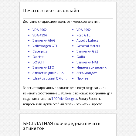
Печать этикеток онлайн
Volkswagen GTL
VW
Доступны следующие макеты этикеток соответствия:
General Motors
GM
VDA 4902
VDA 4992
VDA 4994
Ford GTL
Этикетки AIAG
Autoliv Labels
Caterpillar
CAT
Volkswagen GTL
General Motors
Caterpillar
Этикетки GS1
Odette
Galia
Этикетки GS1
GS1
BOSCH
Этикетки MAT
Этикетки LTO
Инвентарные этикетки
Этикетки для пищевых продуктов
SEPA мандат
Odette
O
Швейцарский QR-счет
Прочее
Зарегистрированные пользователи могут создавать или
Galia
G
изменять собственные шаблоны с помощью программы для
создания этикеток
TFORMer Designer
. Если у Вас есть
вопросы или нужен особый дизайн этикетки, просто
BOSCH
B
напишите нам
. Макеты этикеток, представляющие общий
интерес, добавляются бесплатно!
БЕСПЛАТНАЯ поочередная печать
Этикетки MAT
MAT
этикеток