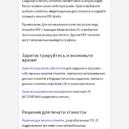
Создание и печать этикеток соответствия со штрих-кодом
Этикетки LTO
LTO
без установки каких-либо программ. Просто выберите
шаблон этикетки, введите данные для этикетки и создайте
готовый к печати PDF-файл.
Инвентарные этикетки
I
Примечание: Для оптимального качества штрих-кода
откройте PDF с помощью Adobe Acrobat DC и выберите
Фактический размер
при печати. Другие PDF-читалки
Этикетки для пищевых продуктов
NF
могут неправильно выводить графику.
SEPA мандат
€
Зарегистрируйтесь и экономьте
время!
Швейцарский QR-счет
₣
Зарегистрируйтесь бесплатно
для создания и загрузки
собственных макетов этикеток, повторного использования
данных этикеток в будущих печатных заданиях, импорта
Прочее
П
данных этикеток из файлов CSV и пакетной печати.
Зарегистрированные пользователи
получают 25
БЕСПЛАТНЫХ кредитов на печать.
Решения для печати этикеток
Решения для печати этикеток
, разработанные TEC-IT,
поддерживают все известные автомобильные,