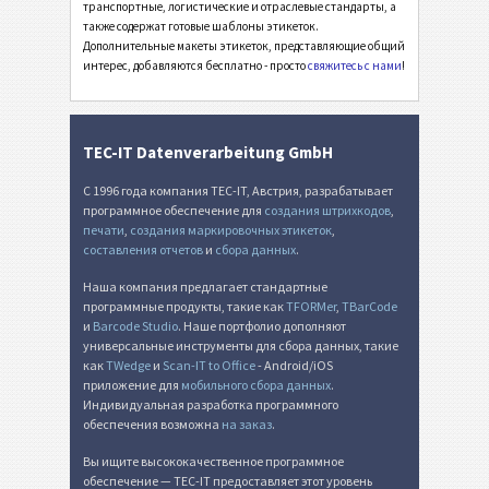
транспортные, логистические и отраслевые стандарты, а
также содержат готовые шаблоны этикеток.
Дополнительные макеты этикеток, представляющие общий
интерес, добавляются бесплатно - просто
свяжитесь с нами
!
TEC-IT Datenverarbeitung GmbH
С 1996 года компания TEC-IT, Австрия, разрабатывает
программное обеспечение для
создания штрихкодов
,
печати
,
создания маркировочных этикеток
,
составления отчетов
и
сбора данных
.
Наша компания предлагает стандартные
программные продукты, такие как
TFORMer
,
TBarCode
и
Barcode Studio
. Наше портфолио дополняют
универсальные инструменты для сбора данных, такие
как
TWedge
и
Scan-IT to Office
- Android/iOS
приложение для
мобильного сбора данных
.
Индивидуальная разработка программного
обеспечения возможна
на заказ
.
Вы ищите высококачественное программное
обеспечение — TEC-IT предоставляет этот уровень