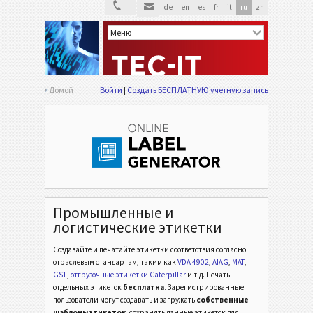
de
en
es
fr
it
ru
zh
Домой
Войти
Создать БЕСПЛАТНУЮ учетную запись
Промышленные и
логистические этикетки
VDA 4902
VDA
Создавайте и печатайте этикетки соответствия согласно
отраслевым стандартам,
таким как
VDA 4902
,
AIAG
,
MAT
,
GS1
,
отгрузочные этикетки Caterpillar
VDA 4992
и т.д.
Печать
VDA
отдельных этикеток
бесплатна
. Зарегистрированные
пользователи могут создавать и загружать
собственные
шаблоны этикеток
, сохранять данные этикеток для