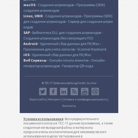
macOS
-
Создание штрихкодов
-
Программы (SDK)
создания штрихкодов
Linux, UNIX
-
Создание штрихкодов
-
Программы (SDK)
для создания штрихкодов
-
Сервер для создания штрих
кодов
SAP
-
Библиотека DLL для создания штрихкодов
-
Создание штрихкодов (без связующего ПО)
Android
-
Удаленный сбор данных для ПК/Mac
-
Приложения для учета запасов
-
Scanner Keyboard
iOS
-
Удаленный сбор данных для ПК/Mac
Веб Сервисы
-
Онлайн печать этикеток
-
Онлайн-
генератор штрихкодов
-
Генератор QR-кода
© TEC-IT Datenverarbeitung GmbH, Austria
Карта сайта
|
Импринт
|
Условия и конфиденциальность
|
Контакты
Условия использования
: Без предварительного
письменного согласия TEC-IT данное приложение, а также
созданные им выходные файлы и материалы
предназначены исключительно для некоммерческого
использования в целях тестирования в