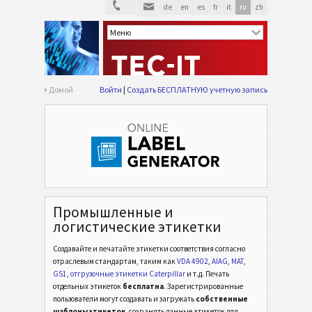
de
en
es
fr
it
ru
zh
Домой
Войти
Создать БЕСПЛАТНУЮ учетную запись
Промышленные и
логистические этикетки
Создавайте и печатайте этикетки соответствия согласно
отраслевым стандартам,
таким как
VDA 4902
,
AIAG
,
MAT
,
GS1
,
отгрузочные этикетки Caterpillar
и т.д.
Печать
отдельных этикеток
бесплатна
. Зарегистрированные
пользователи могут создавать и загружать
собственные
шаблоны этикеток
, сохранять данные этикеток для