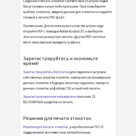
Создание и печать этикеток соответствия со штрих-кодом
Cat - Master Pack Label SP20 - 2012 Laser
без установки каких-либо программ. Просто выберите
шаблон этикетки, введите данные для этикетки и создайте
Cat - Mixed Pack Label SP20 - 2012 Laser
готовый к печати PDF-файл.
Cat Power Generation Systems - Single Pack Label
Примечание: Для оптимального качества штрих-кода
откройте PDF с помощью Adobe Acrobat DC и выберите
Cat Power Generation Systems - Master Pack Label
Фактический размер
при печати. Другие PDF-читалки
могут неправильно выводить графику.
Cat Power Generation Systems - Mixed Load Label
Зарегистрируйтесь и экономьте
Этикетки GS1
GS1
время!
Зарегистрируйтесь бесплатно
для создания и загрузки
Odette
O
собственных макетов этикеток, повторного использования
данных этикеток в будущих печатных заданиях, импорта
данных этикеток из файлов CSV и пакетной печати.
Galia
G
Зарегистрированные пользователи
получают 25
БЕСПЛАТНЫХ кредитов на печать.
BOSCH
B
Решения для печати этикеток
Этикетки MAT
MAT
Решения для печати этикеток
, разработанные TEC-IT,
поддерживают все известные автомобильные,