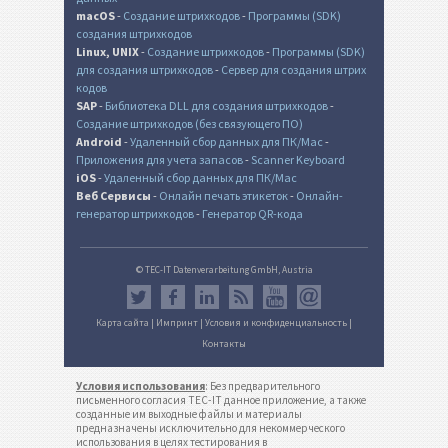
macOS
-
Создание штрихкодов
-
Программы (SDK)
создания штрихкодов
Linux, UNIX
-
Создание штрихкодов
-
Программы (SDK)
для создания штрихкодов
-
Сервер для создания штрих
кодов
SAP
-
Библиотека DLL для создания штрихкодов
-
Создание штрихкодов (без связующего ПО)
Android
-
Удаленный сбор данных для ПК/Mac
-
Приложения для учета запасов
-
Scanner Keyboard
iOS
-
Удаленный сбор данных для ПК/Mac
Веб Сервисы
-
Онлайн печать этикеток
-
Онлайн-
генератор штрихкодов
-
Генератор QR-кода
© TEC-IT Datenverarbeitung GmbH, Austria
Карта сайта
|
Импринт
|
Условия и конфиденциальность
|
Контакты
Условия использования
: Без предварительного
письменного согласия TEC-IT данное приложение, а также
созданные им выходные файлы и материалы
предназначены исключительно для некоммерческого
использования в целях тестирования в