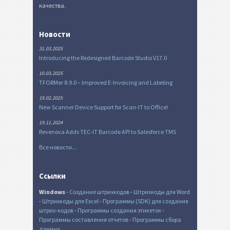
качества.
Новости
31.03.2025
Introducing the Redesigned Barcode Studio V17.0
10.03.2025
TFORMer 8.9.0 – Improved E-Invoicing and Labeling
19.02.2025
New Scanner Device Support for Scan-IT to Office!
19.11.2024
Revenova Adds TEC-IT Barcode API to Salesforce TMS
Все новости...
Ссылки
Windows
-
Создание штрихкодов
-
Штрихкоды для Word
-
Штрихкоды для Excel
-
Программы (SDK) для создания
штрих-кодов
-
Программы создания этикеток
-
Программы составления отчетов
-
Программы сбора
данных