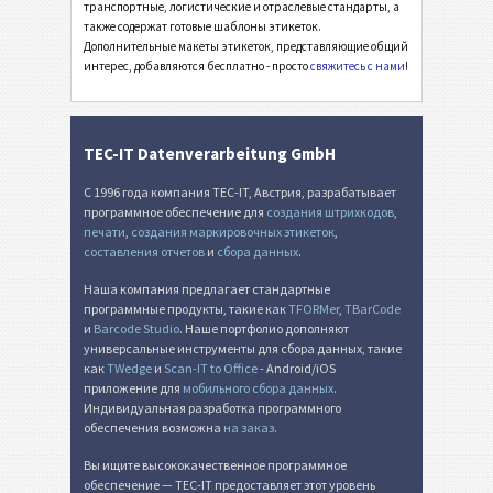
транспортные, логистические и отраслевые стандарты, а
Этикетки LTO
LTO
также содержат готовые шаблоны этикеток.
Дополнительные макеты этикеток, представляющие общий
интерес, добавляются бесплатно - просто
свяжитесь с нами
!
Инвентарные этикетки
I
Этикетки для пищевых продуктов
NF
TEC-IT Datenverarbeitung GmbH
С 1996 года компания TEC-IT, Австрия, разрабатывает
SEPA мандат
€
программное обеспечение для
создания штрихкодов
,
печати
,
создания маркировочных этикеток
,
составления отчетов
и
сбора данных
.
Швейцарский QR-счет
₣
Наша компания предлагает стандартные
программные продукты, такие как
TFORMer
,
TBarCode
Прочее
П
и
Barcode Studio
. Наше портфолио дополняют
универсальные инструменты для сбора данных, такие
как
TWedge
и
Scan-IT to Office
- Android/iOS
приложение для
мобильного сбора данных
.
Индивидуальная разработка программного
обеспечения возможна
на заказ
.
Вы ищите высококачественное программное
обеспечение — TEC-IT предоставляет этот уровень