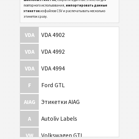
повторного использования,
импортировать данные
этикеток
из файлов CSV и распечатывать несколько
этикеток сразу.
VDA 4902
VDA
VDA 4992
VDA
VDA 4994
VDA
Ford GTL
F
Этикетки AIAG
AIAG
Autoliv Labels
A
Volkswagen GTL
VW