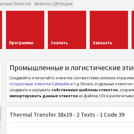
ортные Этикетки
Визитки с QR-Кодом
Программы
Скачать
Заказать
Промышленные и логистические эти
Создавайте и печатайте этикетки соответствия согласно отрасле
отгрузочные этикетки Caterpillar
и т.д.
Печать отдельных этикеток
создавать и загружать
собственные шаблоны этикеток
, сохран
импортировать данные этикеток
из файлов CSV и распечатыват
Thermal Transfer 38x19 - 2 Texts - 1 Code 39