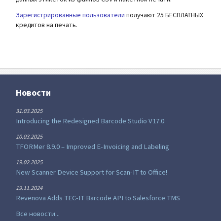
Зарегистрированные пользователи
получают 25 БЕСПЛАТНЫХ
кредитов на печать.
Новости
31.03.2025
Introducing the Redesigned Barcode Studio V17.0
10.03.2025
TFORMer 8.9.0 – Improved E-Invoicing and Labeling
19.02.2025
New Scanner Device Support for Scan-IT to Office!
19.11.2024
Revenova Adds TEC-IT Barcode API to Salesforce TMS
Все новости...