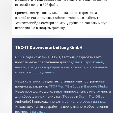
готовый к печати PDF-файл.
Thermal Transfer 51x25 - 2 Texts - 1 Code 128
Примечание: Для оптимального качества штрих-кода
Thermal Transfer 51x25 - 2 Texts - 1 QR-Code
откройте PDF с помощью Adobe Acrobat DC и выберите
Thermal Transfer 51x25 - 3 Texts - 1 Code 39 - 1 QR-Code
Фактический размер
при печати. Другие PDF-читалки могут
неправильно выводить графику.
NF
Этикетки для пищевых продуктов
€
SEPA мандат
TEC-IT Datenverarbeitung GmbH
С 1996 года компания TEC-IT, Австрия, разрабатывает
₣
Швейцарский QR-счет
программное обеспечение для
создания штрихкодов
,
печати
,
создания маркировочных этикеток
,
составления
отчетов
и
сбора данных
.
П
Прочее
Наша компания предлагает стандартные программные
продукты, такие как
TFORMer
,
TBarCode
и
Barcode Studio
.
Наше портфолио дополняют универсальные инструменты
для сбора данных, такие как
TWedge
и
Scan-IT to Office
-
Android/iOS приложение для
мобильного сбора данных
.
Индивидуальная разработка программного обеспечения
возможна
на заказ
.