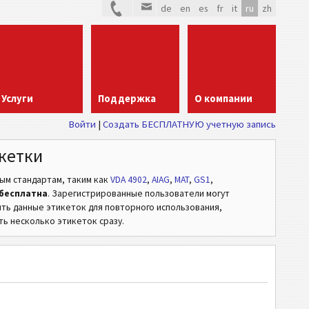
de
en
es
fr
it
ru
zh
Услуги
Поддержка
О компании
Войти
Создать БЕСПЛАТНУЮ учетную запись
кетки
вым стандартам,
таким как
VDA 4902
,
AIAG
,
MAT
,
GS1
,
бесплатна
. Зарегистрированные пользователи могут
ять данные этикеток для повторного использования,
ь несколько этикеток сразу.