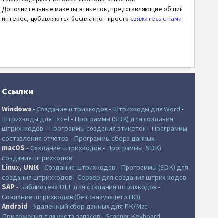
Дополнительные макеты этикеток, представляющие общий
интерес, добавляются бесплатно - просто
свяжитесь с нами
!
Ссылки
Windows
-
Создание штрихкодов
-
Штрихкоды для Word
-
Штрихкоды для Excel
-
Программы (SDK) для создания
штрих-кодов
-
Программы создания этикеток
-
Программы
составления отчетов
-
Программы сбора данных
macOS
-
Создание штрихкодов
-
Программы (SDK)
создания штрихкодов
Linux, UNIX
-
Создание штрихкодов
-
Программы (SDK) для
создания штрихкодов
-
Сервер для создания штрих кодов
SAP
-
Библиотека DLL для создания штрихкодов
-
Создание штрихкодов (без связующего ПО)
Android
-
Удаленный сбор данных для ПК/Mac
-
Приложения для учета запасов
-
Scanner Keyboard