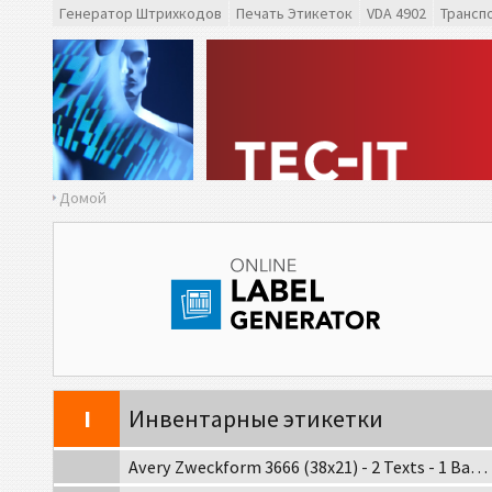
CAT
Caterpillar
Генератор Штрихкодов
Печать Этикеток
VDA 4902
Трансп
GS1
Этикетки GS1
O
Odette
G
Galia
Домой
B
BOSCH
MAT
Этикетки MAT
LTO
Этикетки LTO
I
Инвентарные этикетки
Avery Zweckform 3666 (38x21) - 2 Texts - 1 Barcode