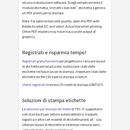
alcuna installazione software. Scegli semplicemente il
Odette
O
modulo etichetta, immetti i dati dell´ etichetta e genera
un PDF pronto per la stampa.
Galia
Nota: For optimal barcode quality, open the PDF with
G
Adobe Acrobat DC and select
Actual size
when printing.
Other PDF readers may have inaccurate output of
BOSCH
graphics.
B
Registrati e risparmia tempo!
Etichette MAT
MAT
Registrati gratuitamente
per progettare e caricare layout
di etichette personalizzate, riutilizzare i dati delle
Etichette LTO
LTO
etichette nei futuri lavori di stampa, importare i dati delle
etichette da file CSV e per la stampa in batch.
Etichette di inventario
I
Utenti registrati
ricevono 25 crediti di stampa GRATUITI.
Nutrition Labels
Soluzioni di stampa etichette
NF
Le
soluzioni per stampa etichette
di TEC-IT supportano
noti standards per settore automobilistico, trasporti,
Mandato SEPA
€
logistica e altro con modelli di etichette pronti all´ uso.
Ulteriori layout di etichette di interesse comune sono
aggiunti gratis - basta
contattarci
!