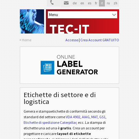
de
en
es
fr
it
ru
zh
Home
Accesso
Crea Account GRATUITO
Etichette di settore e di
logistica
Genera e stampaetichette di conformità secondo gli
standard del settore
come
VDA 4902
,
AIAG
,
MAT
,
GS1
,
Etichette di spedizione Caterpillar
, ecc
. La stampa di
etichette una ad una è
gratis
. Crea un account per
progettare e caricare
layout di etichette