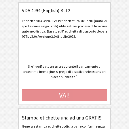
VDA 4994 (English) KLT1
VDA 4994 (English) KLT2
VDA 4994 (English) KLT2
Etichette VDA 4994. Per l'etichettatura dei colli (unità di
Ford GTL
F
spedizione e singoli colli) utilizzati nei processi di fornitura
automobilistica. Basato sull' etichetta di trasporto globale
(GTL V3.0). Versione 2.0 di luglio 2023.
Etichette AIAG
AIAG
Autoliv Labels
A
Si e´ verificato un errore durante il caricamento di
anteprima immagine, si prega di disattivare le estensioni
Volkswagen GTL
VW
blocco pubblicita´!
General Motors
GM
VAI!
Caterpillar
CAT
Stampa etichette una ad una GRATIS
Etichette GS1
GS1
Genera e stampa etichette codici a barre conformi senza