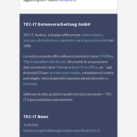
QR-fattura svizzera
₣
Miscellanea
M
TEC-IT Datenverarbeitung GmbH
TEC-IT, Austria, sviluppa software per
codici a barre
,
stampa
,
etichettatura
,
reportistica
e
acquisizione dati
dal
1996.
La nostra azienda offre software standard come
TFORMer
,
TBarCode
e
Barcode Studio
. Strumenti di acquisizione
dati universali come
TWedge
o
Scan-IT to Office
, un´ app
Android/iOS per
raccolta dati mobile
, completano il nostro
portafoglio. Sono disponibili soluzioni personalizzate
su
richiesta
.
Software di alta qualità è quello che stai cercando — TEC-
IT ti puó soddisfare pienamente.
TEC-IT News
31/03/2025
Introducing the Redesigned Barcode Studio V17.0