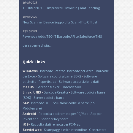
10/03/2025
TFORMer 8.9.0 – Improved E-Invoicing and Labeling
19/02/2025
New Scanner Device Support for Scan-IT to Office!
19/11/2024
Revenova Adds TEC-IT Barcode API to Salesforce TMS
per saperne di piu...
Quick Links
Windows
-
Barcode Creator
-
Barcode per Word
-
Barcode
per Excel
-
Software codici a barre(SDK)
-
Software
etichette
-
Reportistica
-
Software acquisizione dati
macOS
-
Barcode Maker
-
Barcode SDK
Linux, UNIX
-
Barcode Creator
-
Software codici a barre
(SDK)
-
Server codici a barre
SAP
-
Barcode DLL
-
Soluzione codici a barre (no
Middleware)
Android
-
Raccolta dati remota per PC/Mac
-
App per
inventario
-
Scanner Keyboard
iOS
-
Raccolta dati remota per PC/Mac
Servizi web
-
Stampaggio etichette online
-
Generatore