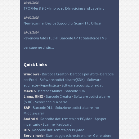
10/03/2025
TFORMer 8.9.0 – Improved E-Invoicing and Labeling
19/02/2025
New Scanner Device Support for Scan-IT to Office!
19/11/2024
Revenova Adds TEC-IT Barcode API to Salesforce TMS
per saperne di piu...
Quick Links
Windows
-
Barcode Creator
-
Barcode per Word
-
Barcode
per Excel
-
Software codici a barre(SDK)
-
Software
etichette
-
Reportistica
-
Software acquisizione dati
macOS
-
Barcode Maker
-
Barcode SDK
Linux, UNIX
-
Barcode Creator
-
Software codici a barre
(SDK)
-
Server codici a barre
SAP
-
Barcode DLL
-
Soluzione codici a barre (no
Middleware)
Android
-
Raccolta dati remota per PC/Mac
-
App per
inventario
-
Scanner Keyboard
iOS
-
Raccolta dati remota per PC/Mac
Servizi web
-
Stampaggio etichette online
-
Generatore