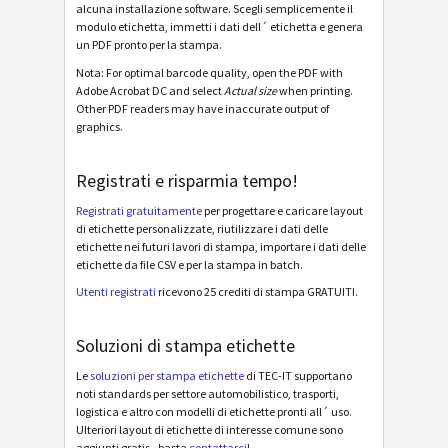
alcuna installazione software. Scegli semplicemente il
modulo etichetta, immetti i dati dell´ etichetta e genera
Odette OTL 3 - License Plate - Single / Master
un PDF pronto per la stampa.
Odette OTL 3 - License Plate - Master Multiple
Nota: For optimal barcode quality, open the PDF with
Adobe Acrobat DC and select
Actual size
when printing.
Odette OTL 3 - License Plate - Master Mixed
Other PDF readers may have inaccurate output of
graphics.
Odette OTL 3 - L3P - Single / Master
Odette OTL 3 - L3P - Master Multiple
Registrati e risparmia tempo!
Odette OTL 3 - L3P - Master Mixed
Registrati gratuitamente
per progettare e caricare layout
Odette OTL 3 - L3P License Plate - Single / Master
di etichette personalizzate, riutilizzare i dati delle
etichette nei futuri lavori di stampa, importare i dati delle
Odette OTL 3 - L3P License Plate - Master Multiple
etichette da file CSV e per la stampa in batch.
Utenti registrati
ricevono 25 crediti di stampa GRATUITI.
Odette OTL 3 - L3P License Plate - Master Mixed
Michelin MP06-EU Label (Odette format)
Soluzioni di stampa etichette
Galia
G
Le
soluzioni per stampa etichette
di TEC-IT supportano
noti standards per settore automobilistico, trasporti,
logistica e altro con modelli di etichette pronti all´ uso.
BOSCH
B
Ulteriori layout di etichette di interesse comune sono
aggiunti gratis - basta
contattarci
!