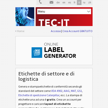
de
en
es
fr
it
ru
zh
Home
Accesso
Crea Account GRATUITO
Etichette di settore e di
logistica
Genera e stampaetichette di conformità secondo gli
standard del settore
come
VDA 4902
,
AIAG
,
MAT
,
GS1
,
Etichette di spedizione Caterpillar
, ecc
. La stampa di
etichette una ad una è
gratis
. Crea un account per
progettare e caricare
layout di etichette