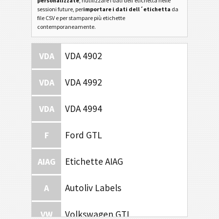
personalizzate
, riutilizzare i dati dell'etichetta nelle
sessioni future, per
importare i dati dell´etichetta
da
file CSV e per stampare più etichette
contemporaneamente.
VDA 4902
VDA
VDA 4992
VDA
VDA 4994
VDA
Ford GTL
F
Etichette AIAG
AIAG
Autoliv Labels
A
Volkswagen GTL
VW