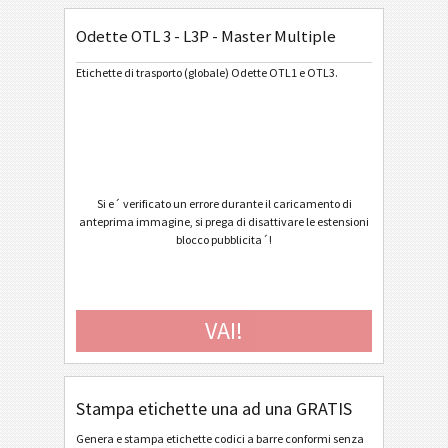
Odette OTL 3 - L3P - Master Multiple
General Motors
GM
Etichette di trasporto (globale) Odette OTL1 e OTL3.
Caterpillar
CAT
Etichette GS1
GS1
Odette
O
Si e´ verificato un errore durante il caricamento di
anteprima immagine, si prega di disattivare le estensioni
blocco pubblicita´!
Odette OTL 1 (V1Rev4) - Standard / Master
Odette OTL 1 (V1Rev4) - Master Multiple
Odette OTL 1 (V1Rev4) - Master Mixed
VAI!
Odette OTL 3 - Generic
Odette OTL 3 - Single / Master
Stampa etichette una ad una GRATIS
Odette OTL 3 - Master Multiple
Genera e stampa etichette codici a barre conformi senza
Odette OTL 3 - Master Mixed