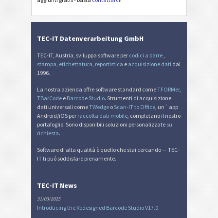
Etichette MAT
MAT
TEC-IT Datenverarbeitung GmbH
Etichette LTO
LTO
TEC-IT, Austria, sviluppa software per
codici a barre
,
stampa
,
etichettatura
,
reportistica
e
acquisizione dati
dal
Etichette di inventario
I
1996.
La nostra azienda offre software standard come
TFORMer
,
Nutrition Labels
NF
TBarCode
e
Barcode Studio
. Strumenti di acquisizione
dati universali come
TWedge
o
Scan-IT to Office
, un´ app
Android/iOS per
raccolta dati mobile
, completano il nostro
Mandato SEPA
€
portafoglio. Sono disponibili soluzioni personalizzate
su
richiesta
.
QR-fattura svizzera
₣
Software di alta qualità è quello che stai cercando — TEC-
IT ti puó soddisfare pienamente.
Miscellanea
M
TEC-IT News
31/03/2025
Introducing the Redesigned Barcode Studio V17.0