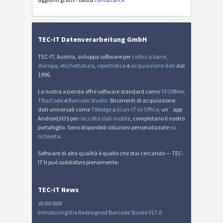
TEC-IT Datenverarbeitung GmbH
TEC-IT, Austria, sviluppa software per
codici a barre
,
stampa
,
etichettatura
,
reportistica
e
acquisizione dati
dal
1996.
La nostra azienda offre software standard come
TFORMer
,
TBarCode
e
Barcode Studio
. Strumenti di acquisizione
dati universali come
TWedge
o
Scan-IT to Office
, un´ app
Android/iOS per
raccolta dati mobile
, completano il nostro
portafoglio. Sono disponibili soluzioni personalizzate
su
richiesta
.
Software di alta qualità è quello che stai cercando — TEC-
IT ti puó soddisfare pienamente.
TEC-IT News
31/03/2025
Introducing the Redesigned Barcode Studio V17.0