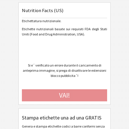
Nutrition Facts (US)
General Motors
GM
Etichettatura nutrizionale.
Caterpillar
CAT
Etichette nutrizionali basate sui requisiti FDA degli Stati
Uniti (Food and Drug Administration, USA).
Etichette GS1
GS1
Odette
O
Si e´ verificato un errore durante il caricamento di
anteprima immagine, si prega di disattivare le estensioni
Galia
G
blocco pubblicita´!
BOSCH
B
VAI!
Etichette MAT
MAT
Stampa etichette una ad una GRATIS
Etichette LTO
LTO
Genera e stampa etichette codici a barre conformi senza