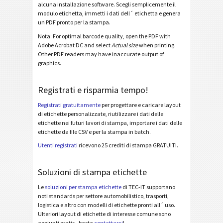
alcuna installazione software. Scegli semplicemente il
Etichette di inventario
I
modulo etichetta, immetti i dati dell´ etichetta e genera
un PDF pronto per la stampa.
Nota: For optimal barcode quality, open the PDF with
Nutrition Labels
NF
Adobe Acrobat DC and select
Actual size
when printing.
Other PDF readers may have inaccurate output of
Nutrition Facts (US)
graphics.
Nutrition Facts Table (CA)
Registrati e risparmia tempo!
Mandato SEPA
€
Registrati gratuitamente
per progettare e caricare layout
di etichette personalizzate, riutilizzare i dati delle
etichette nei futuri lavori di stampa, importare i dati delle
QR-fattura svizzera
₣
etichette da file CSV e per la stampa in batch.
Utenti registrati
ricevono 25 crediti di stampa GRATUITI.
Miscellanea
M
Soluzioni di stampa etichette
Le
soluzioni per stampa etichette
di TEC-IT supportano
noti standards per settore automobilistico, trasporti,
logistica e altro con modelli di etichette pronti all´ uso.
Ulteriori layout di etichette di interesse comune sono
aggiunti gratis - basta
contattarci
!