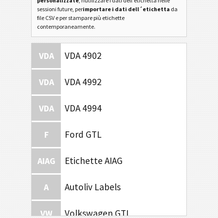
personalizzate
, riutilizzare i dati dell'etichetta nelle
sessioni future, per
importare i dati dell´etichetta
da
file CSV e per stampare più etichette
contemporaneamente.
VDA 4902
VDA
VDA 4992
VDA
VDA 4994
VDA
Ford GTL
F
Etichette AIAG
AIAG
Autoliv Labels
A
Volkswagen GTL
VW