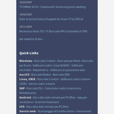
10/03/2025
TFORMer 8.9.0 – Improved E-Invoicing and Labeling
19/02/2025
New Scanner Device Support for Scan-IT to Office!
19/11/2024
Revenova Adds TEC-IT Barcode API to Salesforce TMS
per saperne di piu...
Quick Links
Windows
-
Barcode Creator
-
Barcode per Word
-
Barcode
per Excel
-
Software codici a barre(SDK)
-
Software
etichette
-
Reportistica
-
Software acquisizione dati
macOS
-
Barcode Maker
-
Barcode SDK
Linux, UNIX
-
Barcode Creator
-
Software codici a barre
(SDK)
-
Server codici a barre
SAP
-
Barcode DLL
-
Soluzione codici a barre (no
Middleware)
Android
-
Raccolta dati remota per PC/Mac
-
App per
inventario
-
Scanner Keyboard
iOS
-
Raccolta dati remota per PC/Mac
Servizi web
-
Stampaggio etichette online
-
Generatore