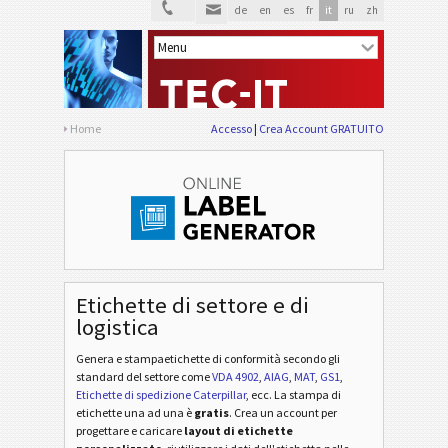
de
en
es
fr
it
ru
zh
Home
Accesso
Crea Account GRATUITO
Etichette di settore e di
logistica
Genera e stampaetichette di conformità secondo gli
standard del settore
come
VDA 4902
,
AIAG
,
MAT
,
GS1
,
Etichette di spedizione Caterpillar
, ecc
. La stampa di
etichette una ad una è
gratis
. Crea un account per
progettare e caricare
layout di etichette