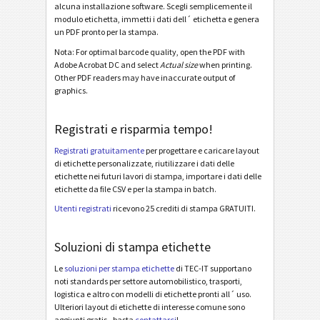
alcuna installazione software. Scegli semplicemente il
modulo etichetta, immetti i dati dell´ etichetta e genera
Etichette LTO
LTO
un PDF pronto per la stampa.
Nota: For optimal barcode quality, open the PDF with
Etichette di inventario
Adobe Acrobat DC and select
Actual size
when printing.
I
Other PDF readers may have inaccurate output of
graphics.
Nutrition Labels
NF
Registrati e risparmia tempo!
Mandato SEPA
€
Registrati gratuitamente
per progettare e caricare layout
di etichette personalizzate, riutilizzare i dati delle
etichette nei futuri lavori di stampa, importare i dati delle
QR-fattura svizzera
₣
etichette da file CSV e per la stampa in batch.
Utenti registrati
ricevono 25 crediti di stampa GRATUITI.
Miscellanea
M
Soluzioni di stampa etichette
Le
soluzioni per stampa etichette
di TEC-IT supportano
noti standards per settore automobilistico, trasporti,
logistica e altro con modelli di etichette pronti all´ uso.
Ulteriori layout di etichette di interesse comune sono
aggiunti gratis - basta
contattarci
!