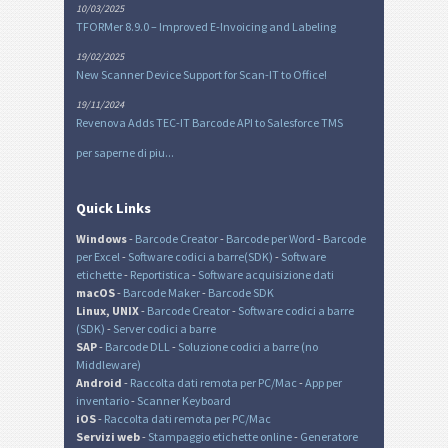
10/03/2025
TFORMer 8.9.0 – Improved E-Invoicing and Labeling
19/02/2025
New Scanner Device Support for Scan-IT to Office!
19/11/2024
Revenova Adds TEC-IT Barcode API to Salesforce TMS
per saperne di piu...
Quick Links
Windows
-
Barcode Creator
-
Barcode per Word
-
Barcode
per Excel
-
Software codici a barre(SDK)
-
Software
etichette
-
Reportistica
-
Software acquisizione dati
macOS
-
Barcode Maker
-
Barcode SDK
Linux, UNIX
-
Barcode Creator
-
Software codici a barre
(SDK)
-
Server codici a barre
SAP
-
Barcode DLL
-
Soluzione codici a barre (no
Middleware)
Android
-
Raccolta dati remota per PC/Mac
-
App per
inventario
-
Scanner Keyboard
iOS
-
Raccolta dati remota per PC/Mac
Servizi web
-
Stampaggio etichette online
-
Generatore