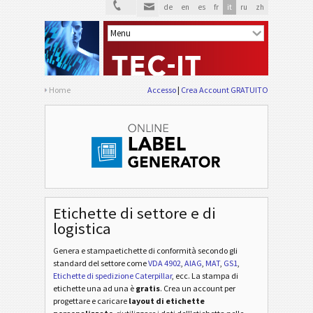
de
en
es
fr
it
ru
zh
Home
Accesso
Crea Account GRATUITO
Etichette di settore e di
logistica
Genera e stampaetichette di conformità secondo gli
standard del settore
come
VDA 4902
,
AIAG
,
MAT
,
GS1
,
Etichette di spedizione Caterpillar
, ecc
. La stampa di
etichette una ad una è
gratis
. Crea un account per
progettare e caricare
layout di etichette