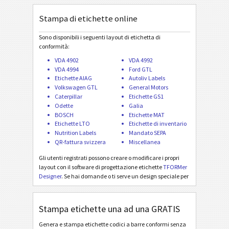
Autoliv Labels
A
Stampa di etichette online
Volkswagen GTL
VW
Sono disponibili i seguenti layout di etichetta di
conformità:
General Motors
GM
VDA 4902
VDA 4992
VDA 4994
Ford GTL
Etichette AIAG
Autoliv Labels
Caterpillar
CAT
Volkswagen GTL
General Motors
Caterpillar
Etichette GS1
Odette
Galia
Etichette GS1
GS1
BOSCH
Etichette MAT
Etichette LTO
Etichette di inventario
Nutrition Labels
Mandato SEPA
Odette
O
QR-fattura svizzera
Miscellanea
Gli utenti registrati possono creare o modificare i propri
Galia
G
layout con il software di progettazione etichette
TFORMer
Designer
. Se hai domande o ti serve un design speciale per
un´ etichetta basta
contattarci
. Design di etichette di
BOSCH
B
interesse comune sono aggiunti gratuitamente!
Stampa etichette una ad una GRATIS
Etichette MAT
MAT
Genera e stampa etichette codici a barre conformi senza