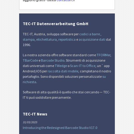
TEC-IT Datenverarbeitung GmbH
TEC-IT, Austria, sviluppa software per
codici a barre
,
stampa
,
etichettatura
,
reportistica
e
acquisizione dati
dal
1996.
La nostra azienda offre software standard come
TFORMer
,
TBarCode
e
Barcode Studio
. Strumenti di acquisizione
dati universali come
TWedge
o
Scan-IT to Office
, un´ app
Android/iOS per
raccolta dati mobile
, completano il nostro
portafoglio. Sono disponibili soluzioni personalizzate
su
richiesta
.
Software di alta qualità è quello che stai cercando — TEC-
IT ti puó soddisfare pienamente.
TEC-IT News
31/03/2025
Introducing the Redesigned Barcode Studio V17.0