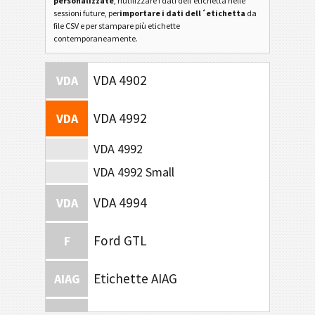
personalizzate
, riutilizzare i dati dell'etichetta nelle
sessioni future, per
importare i dati dell´etichetta
da
file CSV e per stampare più etichette
contemporaneamente.
VDA 4902
VDA
VDA 4992
VDA
VDA 4992
VDA 4992 Small
VDA 4994
VDA
Ford GTL
F
Etichette AIAG
AIAG